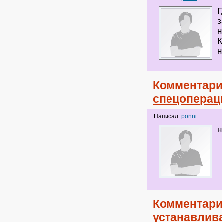
Г
з
н
К
н
Комментари
спецопераци
Написал:
ponni
н
Комментари
устанавлив