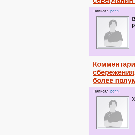
северчанин
Написал:
ponni
В
р
Комментари
сбережения
более полу
Написал:
ponni
Х