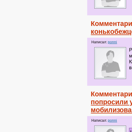
Комментари
конькобежц
Написал:
ponni
Р
м
К
в
Комментари
попросили 
мобилизов
Написал:
ponni