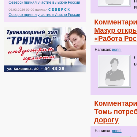
н
Северск принял участие в Лыжне России
и
С Е В Е Р С К
06.03.2026 00:09
написал
Северск принял участие в Лыжне России
Комментари
Мазур откр
«Работа Ро
Написал:
ponni
О
в
Комментари
Томь потре
дорогу
Написал:
ponni