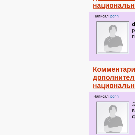
национальн
Написал:
ponni
d
р
п
Комментари
дополнител
национальн
Написал:
ponni
Э
в
ф