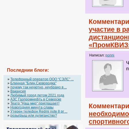
Комментари
участие в р
дистанцион
«ПромКВИЗ
Написал:
ponni
Ч
п
Последнии блоги:
»
Телефонный оператор OOO “СЭЛС” ...
»
Блинная "Блин.Сковородка"
»
почему так неуютно, неубрано в ...
»
Вакансия
»
Любимый город летом 2021 года
»
АЗС Газпромнефть в Северске
»
Театр "Наш мир" приглашает!
Комментари
»
Новогодняя минута славы
»
Утерен телефон Redmi note 8 pr ...
необходимо
»
розыгрыш или хулиганство?
спортивного