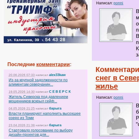
Написал:
ponni
В
м
о
п
В
п
К
з
Последние
комментарии
:
Комментари
alex33kaw
20.06.2026 07:33
написал
снег в Севе
Из-за крупной задолженности по
алиментам северчанин...
жилье
С Е В Е Р С К
19.05.2026 14:30
написал
Житель Северска под давлением
Написал:
ponni
мошенников вскрыл сейф...
В
барыга
04.05.2026 21:25
написал
б
Власти планируют наполнить высохшее
Р
озеро из Томи
"
барыга
23.04.2026 21:39
написал
Стартовало голосование по выбору
дизайн-проектов для...