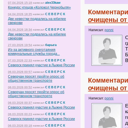
alex33kaw
07.04.2026 15:18
написал
Конкурс чтецов «Колокол Чернобыля»
Комментари
С Е В Е Р С К
04.04.2026 18:35
написал
очищены от 
Две невестки подрались на юбилее
свекрови
С Е В Е Р С К
04.04.2026 18:34
написал
Написал:
ponni
Две невестки подрались на юбилее
С
свекрови
г
барыга
27.03.2026 19:54
написал
Т
Из-за активного снеготаяния
коммунальные службы города...
Б
В
С Е В Е Р С К
07.03.2026 22:33
написал
Северск принял участие в Лыжне России
С Е В Е Р С К
06.03.2026 00:57
написал
Северчан просят пройти опрос об
Комментари
общественном транспорте
очищены от 
С Е В Е Р С К
06.03.2026 00:52
написал
Северчан просят пройти опрос об
общественном транспорте
Написал:
ponni
С Е В Е Р С К
06.03.2026 00:37
написал
Е
Северск принял участие в Лыжне России
к
С Е В Е Р С К
06.03.2026 00:23
написал
г
Северск принял участие в Лыжне России
д
С Е В Е Р С К
06.03.2026 00:18
написал