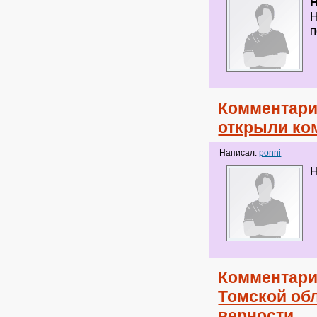
Н
п
Комментари
открыли ко
Написал:
ponni
Н
Комментари
Томской обл
верности