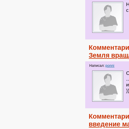
Н
с
Комментари
Земля враща
Написал:
ponni
О
.
и
)
Комментари
введение м