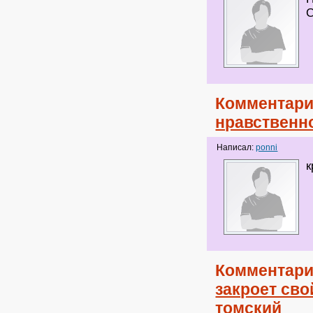
С
Комментари
нравственно
Написал:
ponni
к
Комментари
закроет сво
томский