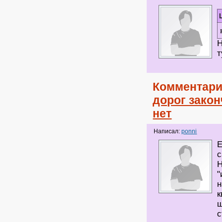
Н
т
Комментари
дорог закон
нет
Написал:
ponni
Е
с
Н
"
н
к
щ
с