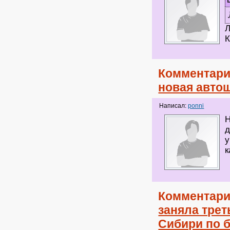
Л
К
Комментари
новая авто
Написал:
ponni
Н
д
у
к
Комментари
заняла трет
Сибири по 