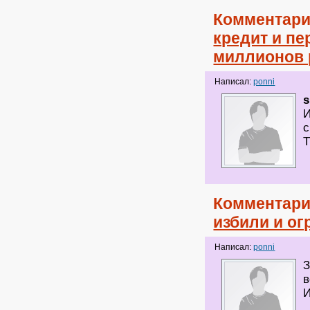
Комментари
кредит и п
миллионов 
Написал:
ponni
s
И
с
Т
Комментари
избили и ог
Написал:
ponni
З
в
И