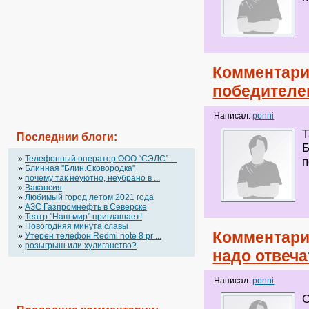
Комментари
победителе
Написал:
ponni
Т
Последнии блоги:
Б
»
Телефонный оператор OOO “СЭЛС” ...
п
»
Блинная "Блин.Сковородка"
»
почему так неуютно, неубрано в ...
»
Вакансия
»
Любимый город летом 2021 года
»
АЗС Газпромнефть в Северске
»
Театр "Наш мир" приглашает!
»
Новогодняя минута славы
Комментари
»
Утерен телефон Redmi note 8 pr ...
»
розыгрыш или хулиганство?
надо отвеча
Написал:
ponni
С