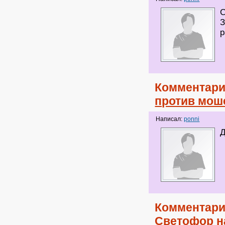
С
З
р
Комментари
против мош
Написал:
ponni
Д
Комментари
Светофор н