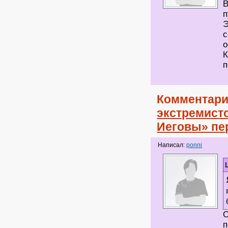
В
п
Э
с
о
К
п
Комментари
экстремист
Иеговы» пе
Написал:
ponni
О
п