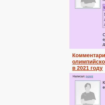
С
е
д
Комментари
олимпийско
в 2021 году
Написал:
ponni
К
е