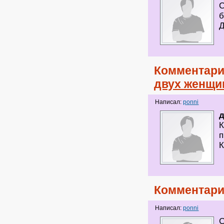
С
б
Д
Комментари
двух женщи
Написал:
ponni
К
п
К
Комментари
Написал:
ponni
С