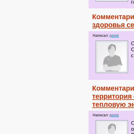
г
Комментари
здоровья с
Написал:
ponni
С
С
с
Комментари
территория 
тепловую э
Написал:
ponni
О
о