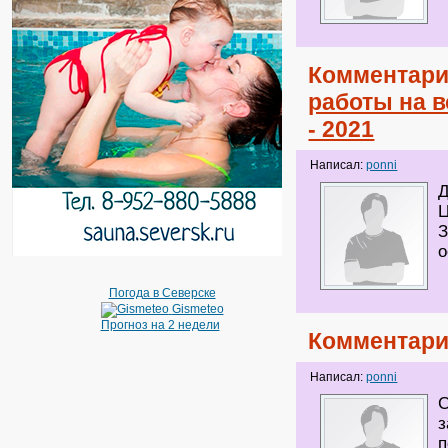
Комментари
работы на в
‑ 2021
Написал:
ponni
Д
Ц
З
о
Погода в Северске
Gismeteo
Прогноз на 2 недели
Комментари
Написал:
ponni
С
з
п