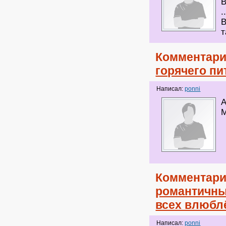
В
.
В
т
Комментари
горячего пи
Написал:
ponni
А
М
Комментари
романтичны
всех влюбл
Написал:
ponni