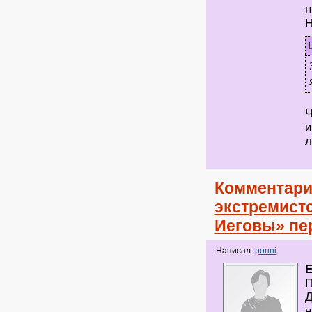
н
Н
Ч
и
Комментари
экстремист
Иеговы» пе
Написал:
ponni
П
Д
н