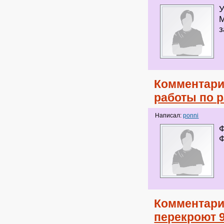
У
М
з
Комментари
работы по 
Написал:
ponni
Ф
Ф
Комментари
перекроют 9