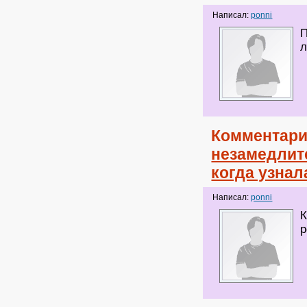
Написал:
ponni
П
л
Комментари
незамедлит
когда узнал
Написал:
ponni
К
р