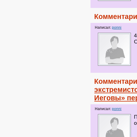
Комментари
Написал:
ponni
4
С
Комментари
экстремист
Иеговы» пе
Написал:
ponni
П
о