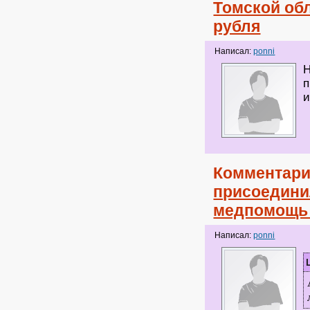
Томской обл
рубля
Написал:
ponni
Н
п
и
Комментари
присоедини
медпомощь
Написал:
ponni