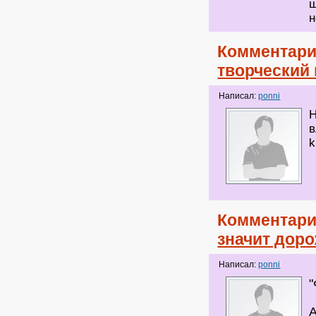
ш
н
Комментари
творческий 
Написал:
ponni
Н
в
k
Комментари
значит дор
Написал:
ponni
"
А