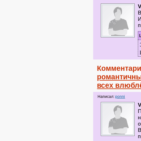
V
В
И
п
Комментари
романтичны
всех влюбл
Написал:
ponni
V
П
н
о
В
п