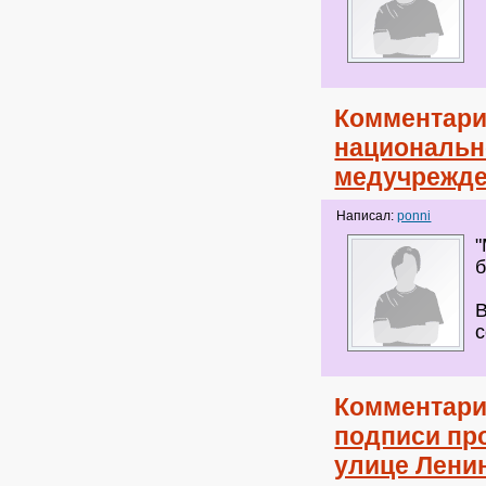
Комментари
национальн
медучрежд
Написал:
ponni
"
В
с
Комментари
подписи пр
улице Лени