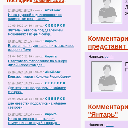
Последние
комментарии
:
з
Л
alex33kaw
20.06.2026 07:33
написал
ж
Из-за крупной задолженности по
алиментам северчанин...
С Е В Е Р С К
19.05.2026 14:30
написал
Житель Северска под давлением
мошенников вскрыл сейф...
Комментари
барыга
04.05.2026 21:25
написал
представит 
Власти планируют наполнить высохшее
озеро из Томи
барыга
Написал:
ponni
23.04.2026 21:39
написал
Стартовало голосование по выбору
П
дизайн-проектов для...
П
alex33kaw
07.04.2026 15:18
написал
Конкурс чтецов «Колокол Чернобыля»
С Е В Е Р С К
04.04.2026 18:35
написал
Две невестки подрались на юбилее
свекрови
С Е В Е Р С К
04.04.2026 18:34
написал
Две невестки подрались на юбилее
Комментари
свекрови
"Янтарь"
барыга
27.03.2026 19:54
написал
Из-за активного снеготаяния
коммунальные службы города...
Написал:
ponni