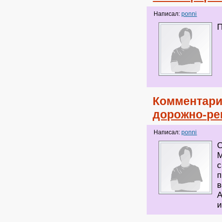
Написал:
ponni
П
Комментари
дорожно-ре
Написал:
ponni
С
М
с
п
в
А
и