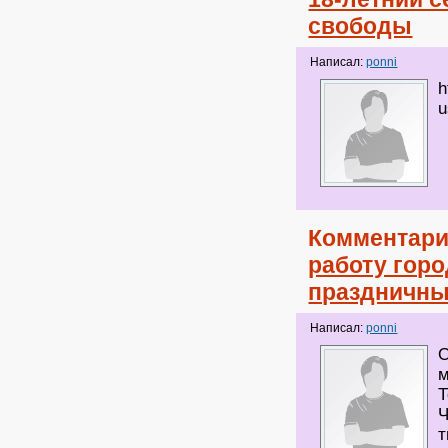
свободы
Написал:
ponni
h
u
Комментари
работу гор
праздничны
Написал:
ponni
О
м
Т
Ч
т