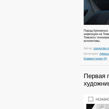
Парад буксирных 
навигации на Том
Томского техникум
коллективы.
Автор:
vseverske.i
Категория:
Афиш
Комментарии (0)
Первая 
художни