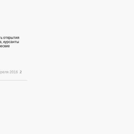
ть открытия
а, курсанты
ческие
преля 2016
2