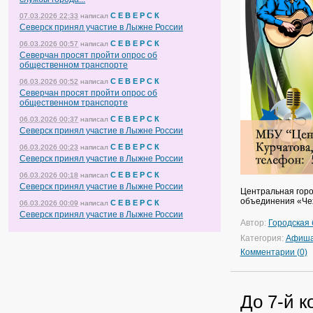
С Е В Е Р С К
07.03.2026 22:33
написал
Северск принял участие в Лыжне России
С Е В Е Р С К
06.03.2026 00:57
написал
Северчан просят пройти опрос об
общественном транспорте
С Е В Е Р С К
06.03.2026 00:52
написал
Северчан просят пройти опрос об
общественном транспорте
С Е В Е Р С К
06.03.2026 00:37
написал
Северск принял участие в Лыжне России
С Е В Е Р С К
06.03.2026 00:23
написал
Северск принял участие в Лыжне России
С Е В Е Р С К
06.03.2026 00:18
написал
Северск принял участие в Лыжне России
Центральная горо
объединения «Че
С Е В Е Р С К
06.03.2026 00:09
написал
Северск принял участие в Лыжне России
Автор:
Городская 
Категория:
Афиш
Комментарии (0)
До 7-й к