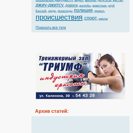
,
,
,
,
,
бразильское джиу-джитсу
видео
выборы
депутаты
джиу-джитсу
дороги
,
,
,
,
жалобы
животные
клуб
полиция
,
,
,
,
,
Банзай
люди
пешеходы
прикол
происшествия
спорт
,
,
школы
Показать все теги
Архив статей: