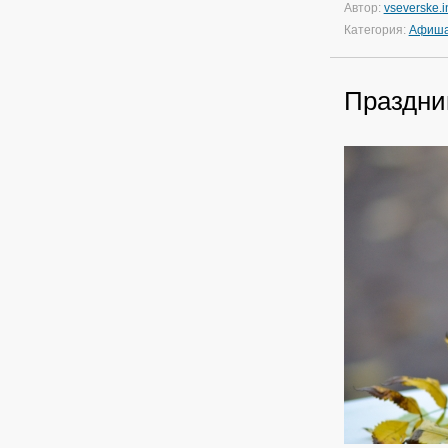
Автор:
vseverske.i
Категория:
Афиш
Праздни