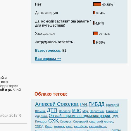
Нет
49.38%
Да, планирую
8.64%
Да, но если заставят (на работе /
4.94%
для путешествий)
Уже сделал
27.16%
Затрудняюсь ответить
9.88%
Всего голосов:
81
Все опросы >>
ей и
 всех
 территории
ной и рыбной
Облако тегов:
Алексей Соколов
ГИБДД
ГАИ
,
,
,
Григорий
ДТП
МЧС
,
,
,
,
,
,
Шамин
Зоопарк
Мэр
Наркотики
Николай
тября 2018
0
Он-лайн приемная администрации
,
,
,
Диденко
ПДД
СХК
,
,
,
,
Пожары
Северск
Северский кадетский корпус
,
,
,
,
,
,
УМВД
Фото
авария
авто
автобусы
автомобили
дети