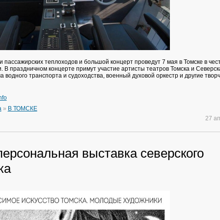
и пассажирских теплоходов и большой концерт проведут 7 мая в Томске в чес
и. В праздничном концерте примут участие артисты театров Томска и Северск
а водного транспорта и судоходства, военный духовой оркестр и другие твор
nfo
а
»
В ТОМСКЕ
27 а
персональная выставка северского
ка