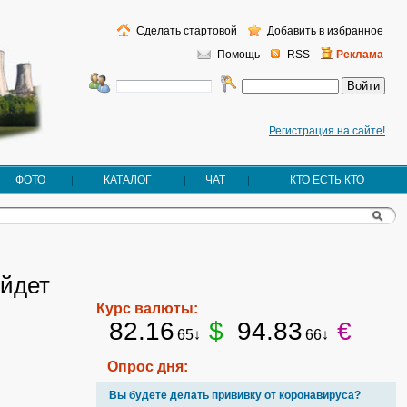
Сделать стартовой
Добавить в избранное
Помощь
RSS
Реклама
Регистрация на сайте!
ФОТО
КАТАЛОГ
ЧАТ
КТО ЕСТЬ КТО
ойдет
Курс валюты:
82.16
$
94.83
€
65↓
66↓
Опрос дня:
Вы будете делать прививку от коронавируса?