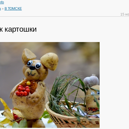
nfo
а
»
В ТОМСКЕ
15 н
к картошки