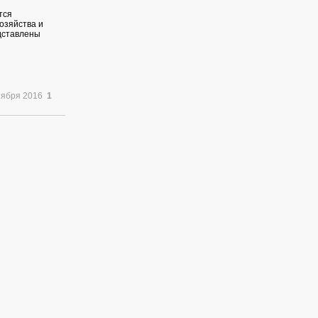
тся
озяйства и
едставлены
тября 2016
1