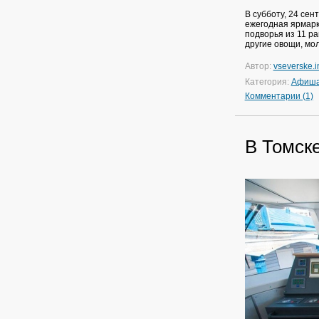
В субботу, 24 сен
ежегодная ярмарк
подворья из 11 р
другие овощи, мо
Автор:
vseverske.i
Категория:
Афиш
Комментарии (1)
В Томск