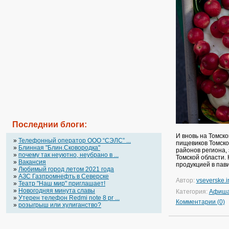
Последнии блоги:
И вновь на Томск
»
Телефонный оператор OOO “СЭЛС” ...
пищевиков Томско
»
Блинная "Блин.Сковородка"
районов региона, 
»
почему так неуютно, неубрано в ...
Томской области. 
»
Вакансия
продукцией в пав
»
Любимый город летом 2021 года
»
АЗС Газпромнефть в Северске
Автор:
vseverske.i
»
Театр "Наш мир" приглашает!
»
Новогодняя минута славы
Категория:
Афиш
»
Утерен телефон Redmi note 8 pr ...
Комментарии (0)
»
розыгрыш или хулиганство?