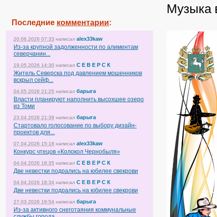
Музыка 
Последние
комментарии
:
alex33kaw
20.06.2026 07:33
написал
Из-за крупной задолженности по алиментам
северчанин...
С Е В Е Р С К
19.05.2026 14:30
написал
Житель Северска под давлением мошенников
вскрыл сейф...
барыга
04.05.2026 21:25
написал
Власти планируют наполнить высохшее озеро
из Томи
барыга
23.04.2026 21:39
написал
Стартовало голосование по выбору дизайн-
проектов для...
alex33kaw
07.04.2026 15:18
написал
Конкурс чтецов «Колокол Чернобыля»
С Е В Е Р С К
04.04.2026 18:35
написал
Две невестки подрались на юбилее свекрови
С Е В Е Р С К
04.04.2026 18:34
написал
Две невестки подрались на юбилее свекрови
барыга
27.03.2026 19:54
написал
Из-за активного снеготаяния коммунальные
службы города...