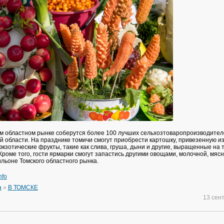
ом областном рынке соберутся более 100 лучших сельхозтоваропроизводител
й области. На празднике томичи смогут приобрести картошку, привезенную из
экзотические фрукты, такие как слива, груша, дыни и другие, выращенные на
Кроме того, гости ярмарки смогут запастись другими овощами, молочной, мяс
ильоне Томского областного рынка.
nfo
а
»
В ТОМСКЕ
13 сен