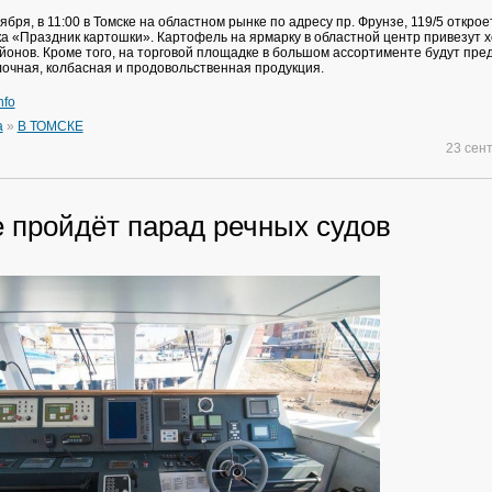
тября, в 11:00 в Томске на областном рынке по адресу пр. Фрунзе, 119/5 открое
а «Праздник картошки». Картофель на ярмарку в областной центр привезут х
айонов. Кроме того, на торговой площадке в большом ассортименте будут пр
лочная, колбасная и продовольственная продукция.
nfo
а
»
В ТОМСКЕ
23 сен
е пройдёт парад речных судов