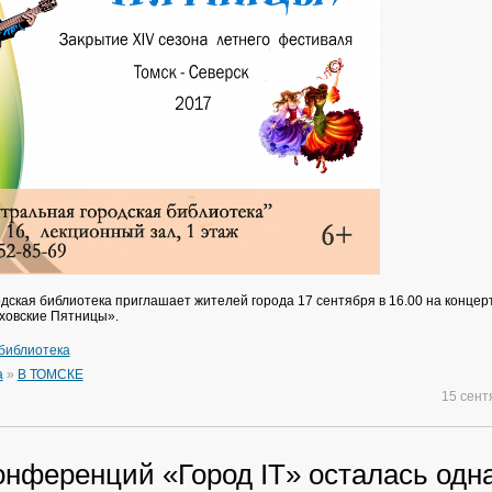
дская библиотека приглашает жителей города 17 сентября в 16.00 на концерт
ховские Пятницы».
библиотека
а
»
В ТОМСКЕ
15 сен
онференций «Город IT» осталась одн