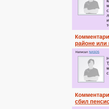
к
м
с
л
и
т
Комментари
районе или
Написал:
NASOS
Н
Т
м
с
Комментари
сбил пенси