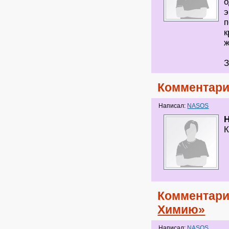
о
э
п
к
ж
З
Комментари
Написал:
NASOS
H
К
Комментари
Химию»
Написал:
NASOS