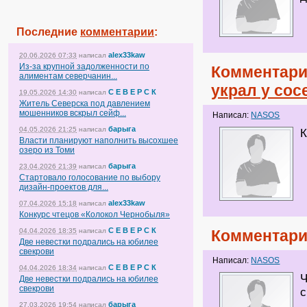
Последние
комментарии
:
alex33kaw
20.06.2026 07:33
написал
Из-за крупной задолженности по
Комментари
алиментам северчанин...
украл у сос
С Е В Е Р С К
19.05.2026 14:30
написал
Житель Северска под давлением
мошенников вскрыл сейф...
Написал:
NASOS
барыга
04.05.2026 21:25
написал
К
Власти планируют наполнить высохшее
озеро из Томи
барыга
23.04.2026 21:39
написал
Стартовало голосование по выбору
дизайн-проектов для...
alex33kaw
07.04.2026 15:18
написал
Конкурс чтецов «Колокол Чернобыля»
С Е В Е Р С К
04.04.2026 18:35
написал
Комментари
Две невестки подрались на юбилее
свекрови
Написал:
NASOS
С Е В Е Р С К
04.04.2026 18:34
написал
Ч
Две невестки подрались на юбилее
свекрови
с
барыга
27.03.2026 19:54
написал