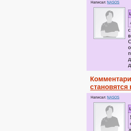
Написал:
NASOS
с
в
С
о
п
д
д
Комментари
становятся 
Написал:
NASOS