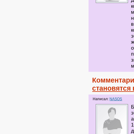
Д
к
м
н
в
к
э
ж
о
п
з
м
Комментари
становятся 
Написал:
NASOS
Б
э
а
1
д