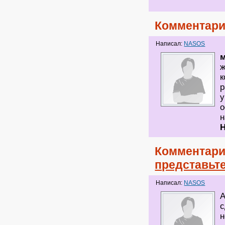
Комментари
Написал:
NASOS
ж
к
р
у
о
н
Комментари
представьте
Написал:
NASOS
А
с
н