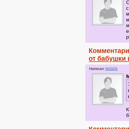
С
с
м
м
м
е
р
Комментари
от бабушки 
Написал:
NASOS
М
К
б