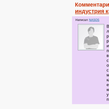
Комментари
индустрия 
Написал:
NASOS
В
л
р
р
и
п
в
с
о
с
м
к
е
к
у
п