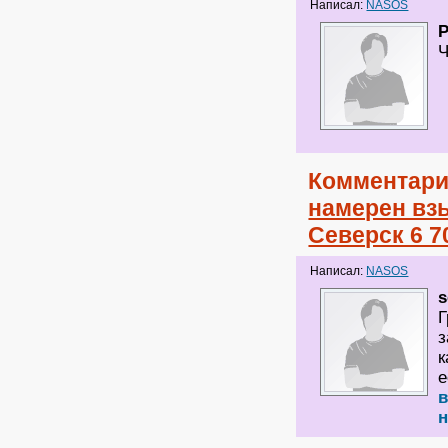
Написал:
NASOS
Ч
Комментари
намерен вз
Северск 6 7
Написал:
NASOS
s
Г
з
к
е
н