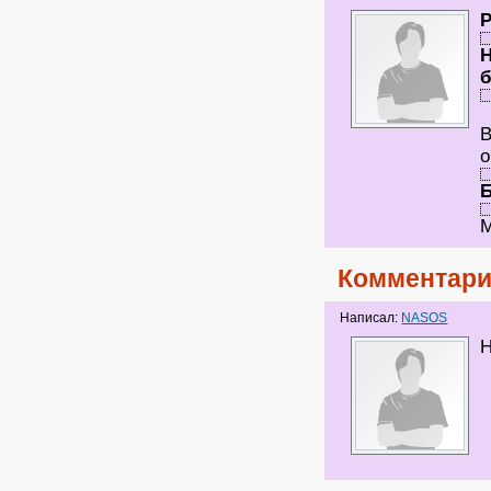
Н
б
В
о
Б
М
Комментари
Написал:
NASOS
Н