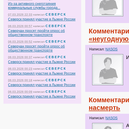
Из-за активного снеготаяния
коммунальные службы города...
С Е В Е Р С К
07.03.2026 22:33
написал
Северск принял участие в Лыжне России
С Е В Е Р С К
06.03.2026 00:57
написал
Комментари
Северчан просят пройти опрос об
общественном транспорте
«неугодную
С Е В Е Р С К
06.03.2026 00:52
написал
Северчан просят пройти опрос об
Написал:
NASOS
общественном транспорте
С Е В Е Р С К
06.03.2026 00:37
написал
Северск принял участие в Лыжне России
С Е В Е Р С К
06.03.2026 00:23
написал
Северск принял участие в Лыжне России
С Е В Е Р С К
06.03.2026 00:18
написал
Северск принял участие в Лыжне России
С Е В Е Р С К
06.03.2026 00:09
написал
Северск принял участие в Лыжне России
Комментари
насмерть
Написал:
NASOS
А