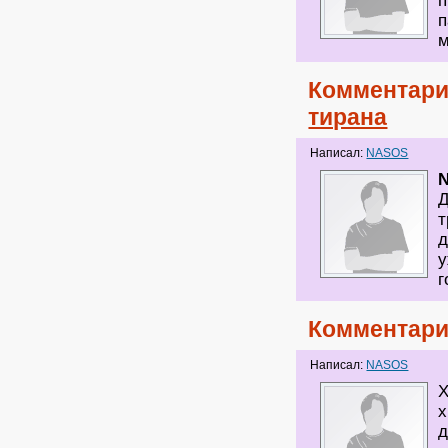
п
п
Комментари
тирана
Написал:
NASOS
Д
т
д
у
г
Комментари
Написал:
NASOS
Х
х
д