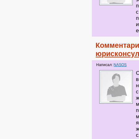
п
с
п
и
е
Комментари
юрисконсул
Написал:
NASOS
С
в
н
с
ж
м
п
м
я
ж
с