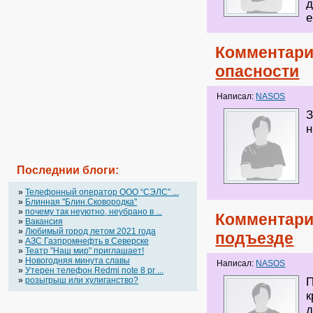
д
е
Комментари
опасности
Написал:
NASOS
З
н
Последнии блоги:
»
Телефонный оператор OOO “СЭЛС” ...
»
Блинная "Блин.Сковородка"
»
почему так неуютно, неубрано в ...
Комментари
»
Вакансия
»
Любимый город летом 2021 года
подъезде
»
АЗС Газпромнефть в Северске
»
Театр "Наш мир" приглашает!
»
Новогодняя минута славы
Написал:
NASOS
»
Утерен телефон Redmi note 8 pr ...
»
розыгрыш или хулиганство?
П
к
д