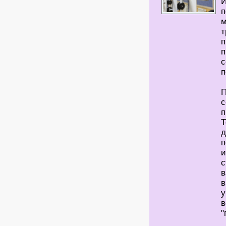
И
п
м
т
п
п
с
п
П
с
п
Т
д
п
и
с
в
в
у
в
"