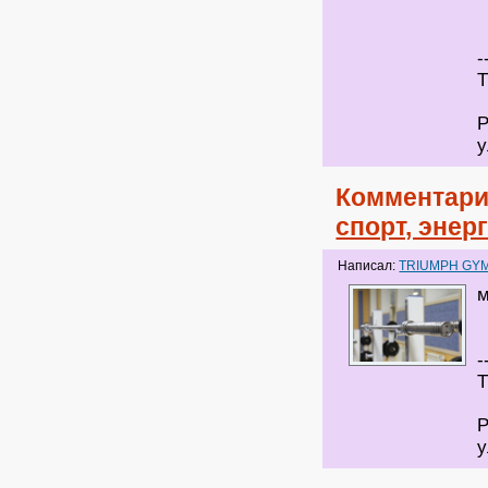
-
Т
Р
у
Комментари
спорт, энер
Написал:
TRIUMPH GY
м
-
Т
Р
у