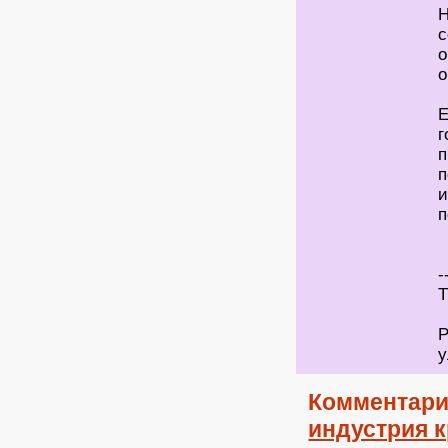
Н
с
о
о
Е
г
п
п
и
п
-
Т
Р
у
Комментари
индустрия 