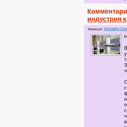
Комментари
индустрия 
Написал:
TRIUMPH GY
Н
В
у
т
З
ч
С
с
ф
о
п
с
ч
в