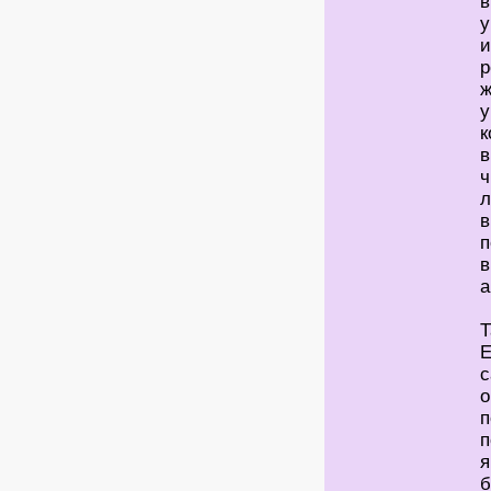
в
у
и
р
ж
у
к
в
ч
в
п
в
а
Т
Е
с
о
п
п
я
б