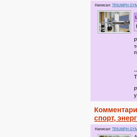
Написал:
TRIUMPH GY
Р
т
п
-
Т
Р
у
Комментари
спорт, энер
Написал:
TRIUMPH GY