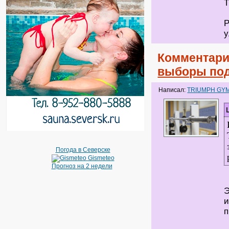
Т
Р
у
Комментари
выборы под
Написал:
TRIUMPH GY
Погода в Северске
Gismeteo
Прогноз на 2 недели
Э
и
п