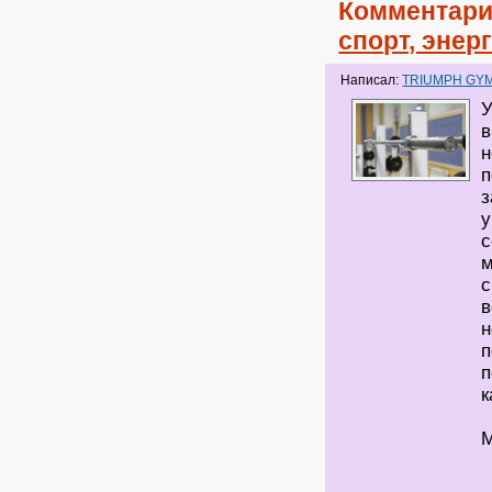
Комментари
спорт, энер
Написал:
TRIUMPH GY
У
в
н
п
з
у
с
м
с
в
н
п
п
к
М