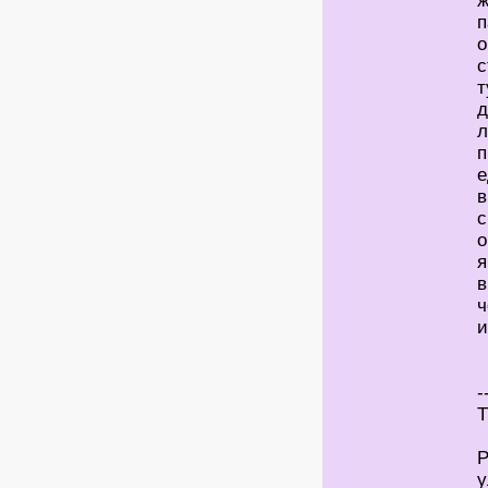
ж
п
о
с
т
д
л
п
е
в
с
о
я
в
ч
и
-
Т
Р
у