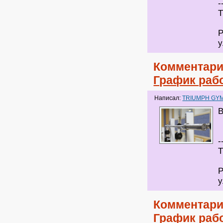
-
Т
Р
у
Комментари
График раб
Написал:
TRIUMPH GY
В
-
Т
Р
у
Комментари
График раб