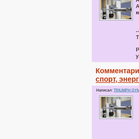
A
А
к
-
Т
Р
у
Комментари
спорт, энер
Написал:
TRIUMPH GY