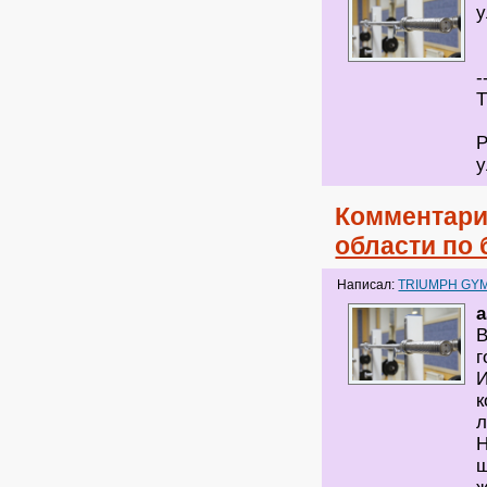
у
-
Т
Р
у
Комментари
области по 
Написал:
TRIUMPH GY
a
В
г
И
к
л
Н
ш