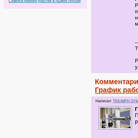
Северск принял участие в Лыжне России
Р
п
н
м
-
Т
Р
у
Комментари
График раб
Написал:
TRIUMPH GY
Г
П
р