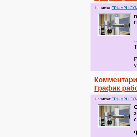
Написал:
TRIUMPH GY
m
-
Т
Р
у
Комментари
График раб
Написал:
TRIUMPH GY
э
с
q