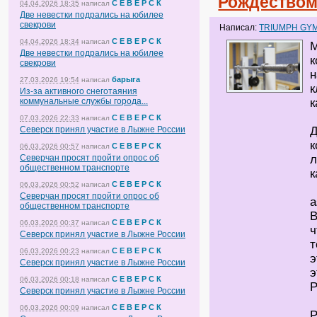
Рождеством
С Е В Е Р С К
04.04.2026 18:35
написал
Две невестки подрались на юбилее
свекрови
Написал:
TRIUMPH GY
С Е В Е Р С К
04.04.2026 18:34
написал
М
Две невестки подрались на юбилее
к
свекрови
н
барыга
27.03.2026 19:54
написал
к
Из-за активного снеготаяния
коммунальные службы города...
к
С Е В Е Р С К
07.03.2026 22:33
написал
Северск принял участие в Лыжне России
Д
к
С Е В Е Р С К
06.03.2026 00:57
написал
Северчан просят пройти опрос об
л
общественном транспорте
к
С Е В Е Р С К
06.03.2026 00:52
написал
Северчан просят пройти опрос об
a
общественном транспорте
В
С Е В Е Р С К
06.03.2026 00:37
написал
ч
Северск принял участие в Лыжне России
т
С Е В Е Р С К
06.03.2026 00:23
написал
э
Северск принял участие в Лыжне России
э
С Е В Е Р С К
06.03.2026 00:18
написал
P
Северск принял участие в Лыжне России
С Е В Е Р С К
06.03.2026 00:09
написал
P