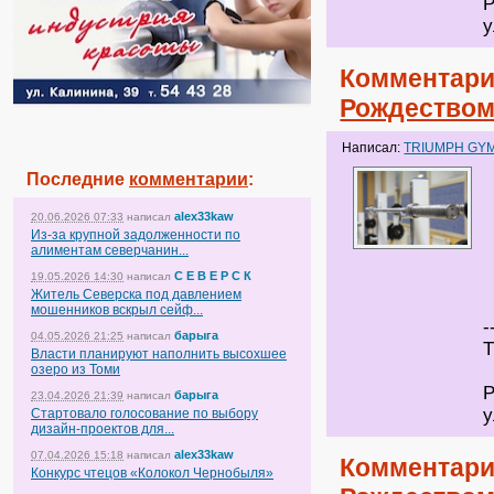
Р
у
Комментари
Рождеством
Написал:
TRIUMPH GY
Последние
комментарии
:
alex33kaw
20.06.2026 07:33
написал
Из-за крупной задолженности по
алиментам северчанин...
С Е В Е Р С К
19.05.2026 14:30
написал
Житель Северска под давлением
мошенников вскрыл сейф...
-
барыга
04.05.2026 21:25
написал
Т
Власти планируют наполнить высохшее
озеро из Томи
Р
барыга
23.04.2026 21:39
написал
у
Стартовало голосование по выбору
дизайн-проектов для...
alex33kaw
07.04.2026 15:18
написал
Комментари
Конкурс чтецов «Колокол Чернобыля»