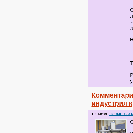
О
л
з
д
Н
-
Т
Р
у
Комментари
индустрия 
Написал:
TRIUMPH GY
С