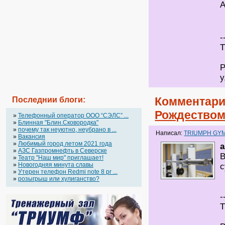
А
-
Т
Р
у
Комментари
Последнии блоги:
Рождеством
»
Телефонный оператор OOO “СЭЛС” ...
»
Блинная "Блин.Сковородка"
»
почему так неуютно, неубрано в ...
Написал:
TRIUMPH GY
»
Вакансия
»
Любимый город летом 2021 года
a
»
АЗС Газпромнефть в Северске
В
»
Театр "Наш мир" приглашает!
»
Новогодняя минута славы
с
»
Утерен телефон Redmi note 8 pr ...
»
розыгрыш или хулиганство?
-
Т