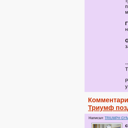
т
п
м
Г
н
G
з
-
Т
Р
у
Комментари
Триумф поз
Написал:
TRIUMPH GY