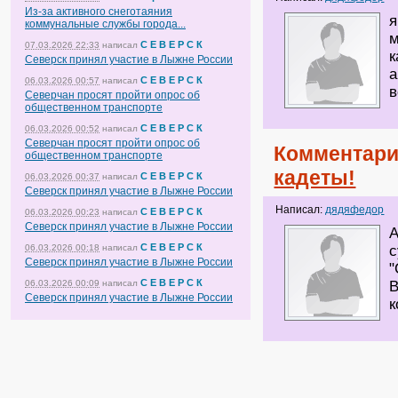
Из-за активного снеготаяния
я
коммунальные службы города...
м
С Е В Е Р С К
07.03.2026 22:33
написал
к
Северск принял участие в Лыжне России
а
С Е В Е Р С К
06.03.2026 00:57
написал
в
Северчан просят пройти опрос об
общественном транспорте
С Е В Е Р С К
06.03.2026 00:52
написал
Северчан просят пройти опрос об
Комментари
общественном транспорте
кадеты!
С Е В Е Р С К
06.03.2026 00:37
написал
Северск принял участие в Лыжне России
Написал:
дядяфедор
С Е В Е Р С К
06.03.2026 00:23
написал
Северск принял участие в Лыжне России
А
С Е В Е Р С К
06.03.2026 00:18
написал
с
Северск принял участие в Лыжне России
"
С Е В Е Р С К
06.03.2026 00:09
написал
В
Северск принял участие в Лыжне России
к