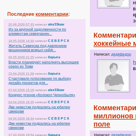
н
в
Последние
комментарии
:
к
э
alex33kaw
20.06.2026 07:33
написал
Из-за крупной задолженности по
Комментари
алиментам северчанин...
С Е В Е Р С К
19.05.2026 14:30
написал
хоккейные 
Житель Северска под давлением
мошенников вскрыл сейф...
Написал:
дядяфедор
барыга
04.05.2026 21:25
написал
h
Власти планируют наполнить высохшее
озеро из Томи
в
барыга
23.04.2026 21:39
написал
Стартовало голосование по выбору
дизайн-проектов для...
alex33kaw
07.04.2026 15:18
написал
Конкурс чтецов «Колокол Чернобыля»
С Е В Е Р С К
04.04.2026 18:35
написал
Комментари
Две невестки подрались на юбилее
свекрови
миллионов 
С Е В Е Р С К
04.04.2026 18:34
написал
поле
Две невестки подрались на юбилее
свекрови
барыга
Написал:
дядяфедор
27.03.2026 19:54
написал