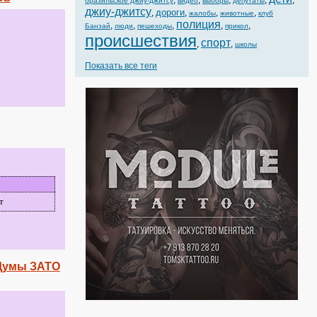
,
,
,
,
,
бразильское джиу-джитсу
видео
выборы
депутаты
джиу-джитсу
дороги
,
,
,
,
жалобы
животные
клуб
полиция
,
,
,
,
,
Банзай
люди
пешеходы
прикол
происшествия
спорт
,
,
школы
Показать все теги
т
 Думы ЗАТО