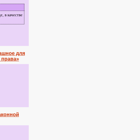
е, в качестве
ашное для
 права»
аконной