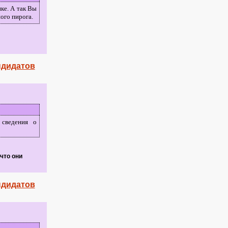
ике. А так Вы
ного пирога.
ндидатов
 сведения о
что они
ндидатов