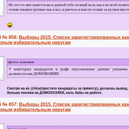
Но что-то мне кажется вы в данной тебе полный ноль как и во всей полит
только языком трепиье как и все, и рветесь к власти только за куском вкус
 № 858:
Выборы 2015. Список зарегистрированных ка
рным избирательным округам
Цитата: коля-ваня
У некоторых кандидатов в графе персональные данные указанны
должности как ДОМОХОЗЯИН.
Смотря на их @бла(простите кандидаты за прямоту), делаешь вывод, 
больше похожи на ДОМОХОЗЯЕК, коль бабы на работе.
 № 857:
Выборы 2015. Список зарегистрированных ка
рным избирательным округам