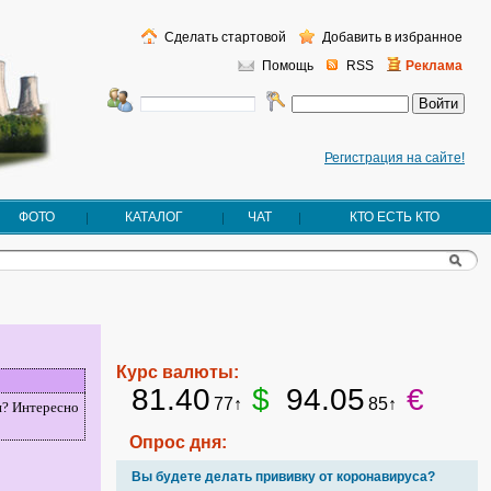
Сделать стартовой
Добавить в избранное
Помощь
RSS
Реклама
Регистрация на сайте!
ФОТО
КАТАЛОГ
ЧАТ
КТО ЕСТЬ КТО
Курс валюты:
81.40
$
94.05
€
77↑
85↑
и? Интересно
Опрос дня:
Вы будете делать прививку от коронавируса?