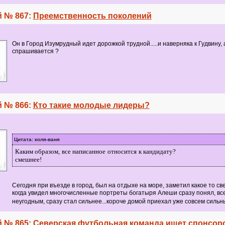
 № 867:
Преемственность поколений
Он в Город Изумрудный идет дорожкой трудной.....и наверняка к Гудвину, 
спрашивается ?
 № 866:
Кто такие молодые лидеры?
Цитата: коля-ваня
Каким образом, все написанное относится к кандидату?
смешнее!
Сегодня при въезде в город, был на отдыхе на море, заметил какое то све
когда увидел многочисленные портреты богатыря Алеши сразу понял, вс
неугодным, сразу стал сильнее...короче домой приехал уже совсем силь
 № 865:
Северская футбольная команда ищет спонсор