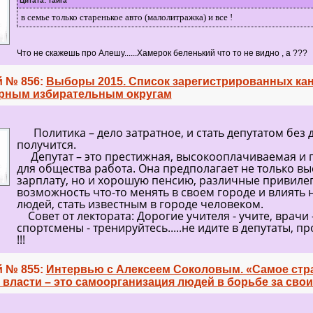
Цитата: тайга
в семье только старенькое авто (малолитражка) и все !
Что не скажешь про Алешу......Хамерок беленький что то не видно , а ???
 № 856:
Выборы 2015. Список зарегистрированных ка
рным избирательным округам
Политика – дело затратное, и стать депутатом без 
получится.
Депутат – это престижная, высокооплачиваемая и 
для общества работа. Она предполагает не только в
зарплату, но и хорошую пенсию, различные привилег
возможность что-то менять в своем городе и влиять 
людей, стать известным в городе человеком.
Совет от лектората: Дорогие учителя - учите, врачи -
спортсмены - тренируйтесь.....не идите в депутаты, п
!!!
 № 855:
Интервью с Алексеем Соколовым. «Самое стр
власти – это самоорганизация людей в борьбе за свои