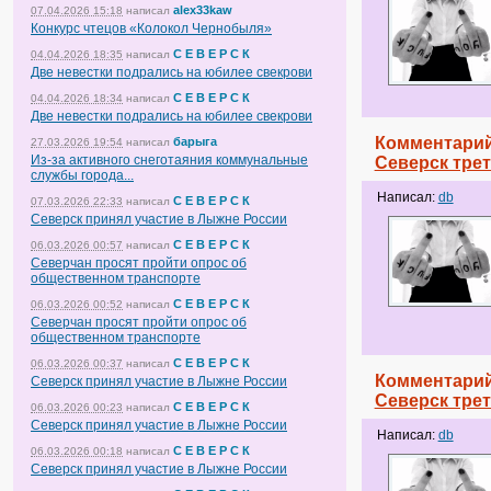
alex33kaw
07.04.2026 15:18
написал
Конкурс чтецов «Колокол Чернобыля»
С Е В Е Р С К
04.04.2026 18:35
написал
Две невестки подрались на юбилее свекрови
С Е В Е Р С К
04.04.2026 18:34
написал
Две невестки подрались на юбилее свекрови
Комментарий
барыга
27.03.2026 19:54
написал
Из-за активного снеготаяния коммунальные
Северск тре
службы города...
Написал:
db
С Е В Е Р С К
07.03.2026 22:33
написал
Северск принял участие в Лыжне России
С Е В Е Р С К
06.03.2026 00:57
написал
Северчан просят пройти опрос об
общественном транспорте
С Е В Е Р С К
06.03.2026 00:52
написал
Северчан просят пройти опрос об
общественном транспорте
С Е В Е Р С К
06.03.2026 00:37
написал
Комментарий
Северск принял участие в Лыжне России
Северск тре
С Е В Е Р С К
06.03.2026 00:23
написал
Северск принял участие в Лыжне России
Написал:
db
С Е В Е Р С К
06.03.2026 00:18
написал
Северск принял участие в Лыжне России