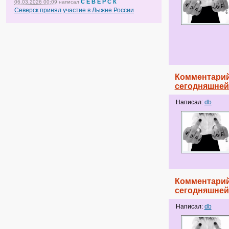
С Е В Е Р С К
06.03.2026 00:09
написал
Северск принял участие в Лыжне России
Комментарий
сегодняшней 
Написал:
db
Комментарий
сегодняшней 
Написал:
db