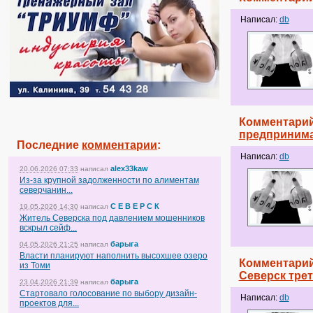
Написал:
db
Комментарий
предпринима
Последние
комментарии
:
Написал:
db
alex33kaw
20.06.2026 07:33
написал
Из-за крупной задолженности по алиментам
северчанин...
С Е В Е Р С К
19.05.2026 14:30
написал
Житель Северска под давлением мошенников
вскрыл сейф...
барыга
04.05.2026 21:25
написал
Власти планируют наполнить высохшее озеро
Комментарий
из Томи
Северск тре
барыга
23.04.2026 21:39
написал
Стартовало голосование по выбору дизайн-
Написал:
db
проектов для...