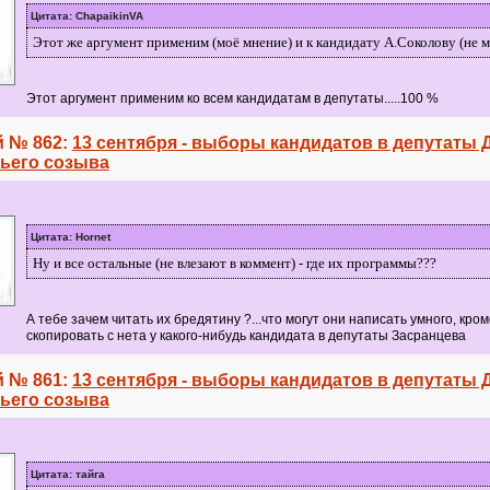
Цитата: ChapaikinVA
Этот же аргумент применим (моё мнение) и к кандидату А.Соколову (не м
Этот аргумент применим ко всем кандидатам в депутаты.....100 %
 № 862:
13 сентября - выборы кандидатов в депутаты
тьего созыва
Цитата: Hornet
Ну и все остальные (не влезают в коммент) - где их программы???
А тебе зачем читать их бредятину ?...что могут они написать умного, кром
скопировать с нета у какого-нибудь кандидата в депутаты Засранцева
 № 861:
13 сентября - выборы кандидатов в депутаты
тьего созыва
Цитата: тайга