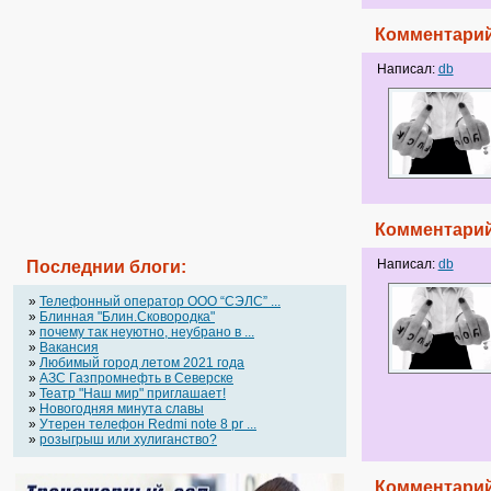
Комментарий
Написал:
db
Комментарий
Написал:
db
Последнии блоги:
»
Телефонный оператор OOO “СЭЛС” ...
»
Блинная "Блин.Сковородка"
»
почему так неуютно, неубрано в ...
»
Вакансия
»
Любимый город летом 2021 года
»
АЗС Газпромнефть в Северске
»
Театр "Наш мир" приглашает!
»
Новогодняя минута славы
»
Утерен телефон Redmi note 8 pr ...
»
розыгрыш или хулиганство?
Комментарий