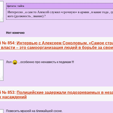
Цитата: тайга
Интересно , а сам то Алексей служил «срочную» в армии , в какие года , гд
кого (должность , звание) ?
Нет конечно
 № 854:
Интервью с Алексеем Соколовым. «Самое стр
власти – это самоорганизация людей в борьбе за свои
Лол
...особенно про ненависть к педикам !!!
 № 853:
Полицейские задержали подозреваемых в нез
х насаждений
Повесить мразей на ближайшей сосне.