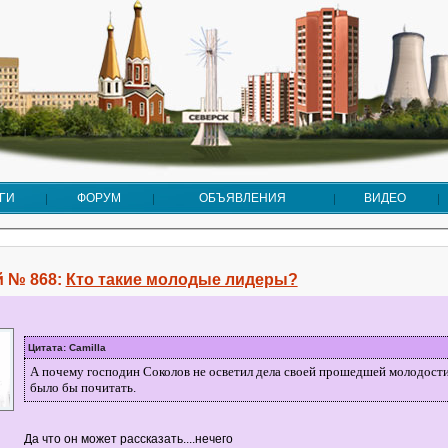
ГИ
ФОРУМ
ОБЪЯВЛЕНИЯ
ВИДЕО
 № 868:
Кто такие молодые лидеры?
Цитата: Camilla
А почему господин Соколов не осветил дела своей прошедшей молодост
было бы почитать.
Да что он может рассказать....нечего