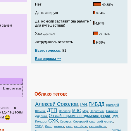
Нет
49.38%
Да, планирую
8.64%
Да, но если заставят (на работе /
4.94%
а зачем
для путешествий)
Уже сделал
27.16%
Затрудняюсь ответить
9.88%
Всего голосов:
81
Все опросы >>
 Вместе мы
Облако тегов:
Алексей Соколов
ГИБДД
ГАИ
,
,
,
Григорий
чение....а
ДТП
МЧС
,
,
,
,
,
,
Шамин
Зоопарк
Мэр
Наркотики
Николай
е здипец всем
Он-лайн приемная администрации
,
,
,
Диденко
ПДД
ным
СХК
,
,
,
,
Пожары
Северск
Северский кадетский корпус
,
,
,
,
,
,
УМВД
Фото
авария
авто
автобусы
автомобили
ов
дети