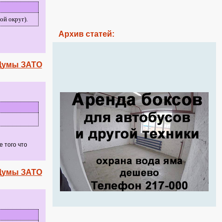
ой округ).
Архив статей:
 Думы ЗАТО
е того что
 Думы ЗАТО