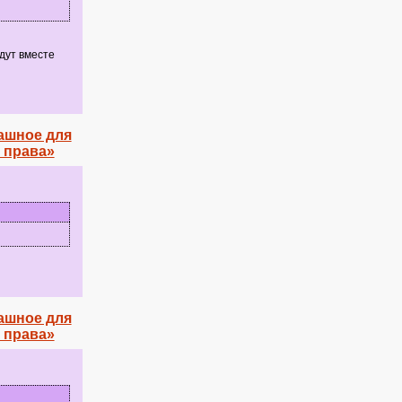
удут вместе
ашное для
 права»
ашное для
 права»