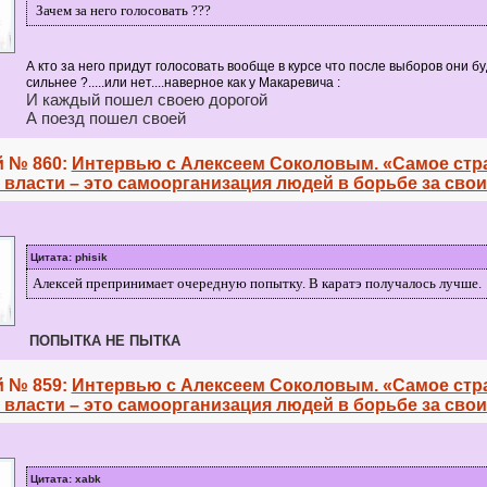
Зачем за него голосовать ???
А кто за него придут голосовать вообще в курсе что после выборов они б
сильнее ?.....или нет....наверное как у Макаревича :
И каждый пошел своею дорогой
А поезд пошел своей
 № 860:
Интервью с Алексеем Соколовым. «Самое стр
власти – это самоорганизация людей в борьбе за свои
Цитата: phisik
Алексей препринимает очередную попытку. В каратэ получалось лучше.
ПОПЫТКА
НЕ
ПЫТКА
 № 859:
Интервью с Алексеем Соколовым. «Самое стр
власти – это самоорганизация людей в борьбе за свои
Цитата: xabk