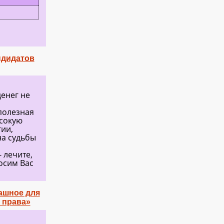
ндидатов
денег не
полезная
ысокую
ии,
на судьбы
 лечите,
росим Вас
ашное для
 права»