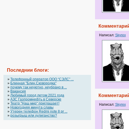
Комментарий
Написал:
Skyrex
Последнии блоги:
»
Телефонный оператор OOO “СЭЛС” ...
»
Блинная "Блин.Сковородка"
»
почему так неуютно, неубрано в ...
»
Вакансия
Комментарий
»
Любимый город летом 2021 года
»
АЗС Газпромнефть в Северске
»
Театр "Наш мир" приглашает!
Написал:
Skyrex
»
Новогодняя минута славы
»
Утерен телефон Redmi note 8 pr ...
»
розыгрыш или хулиганство?