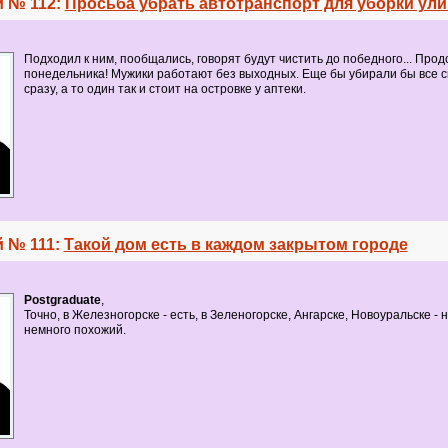
 № 112:
Просьба убрать автотранспорт для уборки ул
Подходил к ним, пообщались, говорят будут чистить до победного... Прод
понедельника! Мужики работают без выходных. Еще бы убирали бы все 
сразу, а то один так и стоит на островке у аптеки.
 № 111:
Такой дом есть в каждом закрытом городе
Postgraduate
,
Точно, в Железногорске - есть, в Зеленогорске, Ангарске, Новоуральске - н
немного похожий.