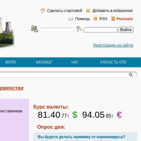
Сделать стартовой
Добавить в избранное
Помощь
RSS
Реклама
Регистрация на сайте!
ФОТО
КАТАЛОГ
ЧАТ
КТО ЕСТЬ КТО
рвенстве
Курс валюты:
наставникам.
81.40
$
94.05
€
77↑
85↑
Опрос дня:
Вы будете делать прививку от коронавируса?