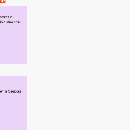
ицы
олжат с
свои машины
ет, в Озерске