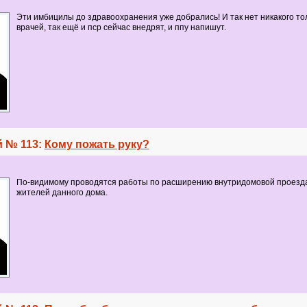
Эти имбицилы до здравоохранения уже добрались! И так нет никакого то
врачей, так ещё и пср сейчас внедрят, и ппу напишут.
 № 113:
Кому пожать руку?
По-видимому проводятся работы по расширению внутридомовой проезд
жителей данного дома.