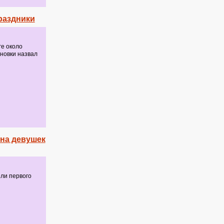
раздники
ге около
ановки назвал
 на девушек
или первого