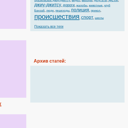
,
,
,
,
,
бразильское джиу-джитсу
видео
выборы
депутаты
джиу-джитсу
дороги
,
,
,
,
жалобы
животные
клуб
полиция
,
,
,
,
,
Банзай
люди
пешеходы
прикол
происшествия
спорт
,
,
школы
Показать все теги
Архив статей:
К