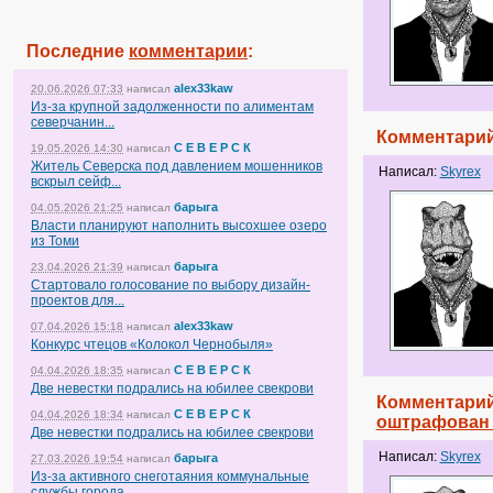
Последние
комментарии
:
alex33kaw
20.06.2026 07:33
написал
Из-за крупной задолженности по алиментам
северчанин...
Комментарий
С Е В Е Р С К
19.05.2026 14:30
написал
Житель Северска под давлением мошенников
Написал:
Skyrex
вскрыл сейф...
барыга
04.05.2026 21:25
написал
Власти планируют наполнить высохшее озеро
из Томи
барыга
23.04.2026 21:39
написал
Стартовало голосование по выбору дизайн-
проектов для...
alex33kaw
07.04.2026 15:18
написал
Конкурс чтецов «Колокол Чернобыля»
С Е В Е Р С К
04.04.2026 18:35
написал
Две невестки подрались на юбилее свекрови
Комментарий
С Е В Е Р С К
04.04.2026 18:34
написал
оштрафован 
Две невестки подрались на юбилее свекрови
Написал:
Skyrex
барыга
27.03.2026 19:54
написал
Из-за активного снеготаяния коммунальные
службы города...