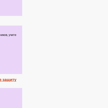
иков, учите
в защиту