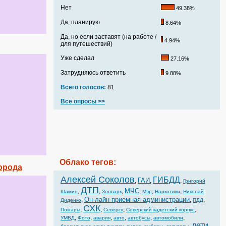
Нет
49.38%
Да, планирую
8.64%
Да, но если заставят (на работе /
4.94%
для путешествий)
Уже сделал
27.16%
Затрудняюсь ответить
9.88%
Всего голосов:
81
Все опросы >>
Облако тегов:
орода
Алексей Соколов
ГИБДД
ГАИ
,
,
,
Григорий
ДТП
МЧС
,
,
,
,
,
,
Шамин
Зоопарк
Мэр
Наркотики
Николай
Он-лайн приемная администрации
,
,
,
Диденко
ПДД
СХК
,
,
,
,
Пожары
Северск
Северский кадетский корпус
,
,
,
,
,
,
УМВД
Фото
авария
авто
автобусы
автомобили
дети