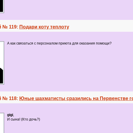
 № 119:
Подари коту теплоту
А как связаться с персоналом приюта для оказания помощи?
 № 118:
Юные шахматисты сразились на Первенстве г
gigi
,
И сына! (Кто дочь?)