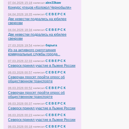
alex33kaw
07.04.2026 15:18
написал
Конкурс чтецов «Колокол Чернобыля»
С Е В Е Р С К
04.04.2026 18:35
написал
Две невестки подрались на юбилее
свекрови
С Е В Е Р С К
04.04.2026 18:34
написал
Две невестки подрались на юбилее
свекрови
барыга
27.03.2026 19:54
написал
Из-за активного снеготаяния
коммунальные службы города...
С Е В Е Р С К
07.03.2026 22:33
написал
Северск принял участие в Лыжне России
С Е В Е Р С К
06.03.2026 00:57
написал
Северчан просят пройти опрос об
общественном транспорте
С Е В Е Р С К
06.03.2026 00:52
написал
Северчан просят пройти опрос об
общественном транспорте
С Е В Е Р С К
06.03.2026 00:37
написал
Северск принял участие в Лыжне России
С Е В Е Р С К
06.03.2026 00:23
написал
Северск принял участие в Лыжне России
С Е В Е Р С К
06.03.2026 00:18
написал