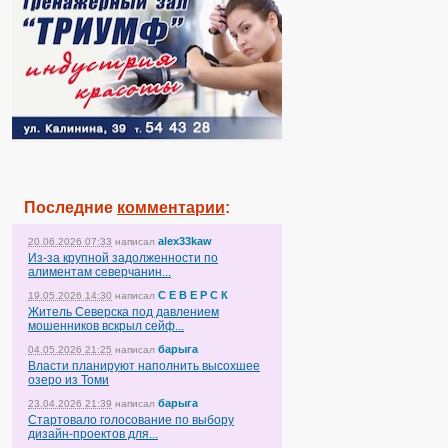
Последние
комментарии
:
alex33kaw
20.06.2026 07:33
написал
Из-за крупной задолженности по
алиментам северчанин...
С Е В Е Р С К
19.05.2026 14:30
написал
Житель Северска под давлением
мошенников вскрыл сейф...
барыга
04.05.2026 21:25
написал
Власти планируют наполнить высохшее
озеро из Томи
барыга
23.04.2026 21:39
написал
Стартовало голосование по выбору
дизайн-проектов для...