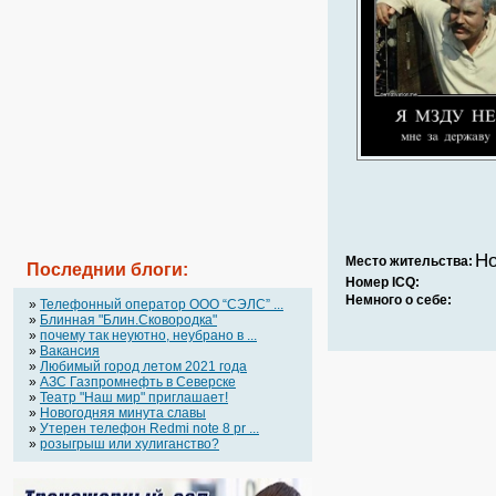
Н
Место жительства:
Последнии блоги:
Номер ICQ:
Немного о себе:
»
Телефонный оператор OOO “СЭЛС” ...
»
Блинная "Блин.Сковородка"
»
почему так неуютно, неубрано в ...
»
Вакансия
»
Любимый город летом 2021 года
»
АЗС Газпромнефть в Северске
»
Театр "Наш мир" приглашает!
»
Новогодняя минута славы
»
Утерен телефон Redmi note 8 pr ...
»
розыгрыш или хулиганство?