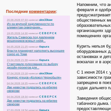
Напомним, что а
февраля и одобр
Последние
комментарии
:
предусматривает 
общественных мес
alex33kaw
20.06.2026 07:33
написал
Из-за крупной задолженности по
образовательных 
алиментам северчанин...
организациях здр
С Е В Е Р С К
19.05.2026 14:30
написал
помещениях орга
Житель Северска под давлением
мошенников вскрыл сейф...
Курить нельзя бу
барыга
04.05.2026 21:25
написал
оборудованных дл
Власти планируют наполнить высохшее
озеро из Томи
остановках и дет
барыга
23.04.2026 21:39
написал
вокзалах и в аэр
Стартовало голосование по выбору
дизайн-проектов для...
С 1 июня 2014 г.
alex33kaw
07.04.2026 15:18
написал
зависимости гра
Конкурс чтецов «Колокол Чернобыля»
запрещено в поез
С Е В Е Р С К
04.04.2026 18:35
написал
судах дальнего п
Две невестки подрались на юбилее
свекрови
С Е В Е Р С К
04.04.2026 18:34
написал
Заведения общес
Две невестки подрались на юбилее
табачного дыма.
свекрови
предоставляющие
барыга
27.03.2026 19:54
написал