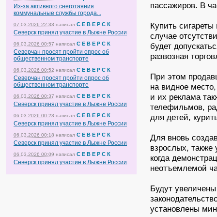
пассажиров. В ча
Из-за активного снеготаяния
коммунальные службы города...
Купить сигареты 
С Е В Е Р С К
07.03.2026 22:33
написал
Северск принял участие в Лыжне России
случае отсутстви
С Е В Е Р С К
06.03.2026 00:57
написал
будет допускатьс
Северчан просят пройти опрос об
развозная торгов
общественном транспорте
С Е В Е Р С К
06.03.2026 00:52
написал
При этом продав
Северчан просят пройти опрос об
общественном транспорте
на видное место
и их реклама так
С Е В Е Р С К
06.03.2026 00:37
написал
Северск принял участие в Лыжне России
телефильмов, ра
С Е В Е Р С К
для детей, курить
06.03.2026 00:23
написал
Северск принял участие в Лыжне России
С Е В Е Р С К
06.03.2026 00:18
написал
Для вновь созда
Северск принял участие в Лыжне России
взрослых, также 
С Е В Е Р С К
06.03.2026 00:09
написал
когда демонстра
Северск принял участие в Лыжне России
неотъемлемой ча
Будут увеличены
законодательство
установлены мин