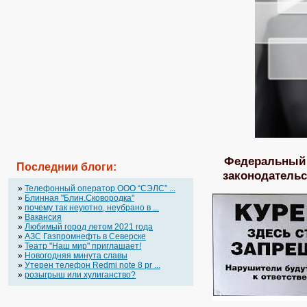
Федеральный 
Последнии блоги:
законодатель
»
Телефонный оператор OOO “СЭЛС” ...
»
Блинная "Блин.Сковородка"
»
почему так неуютно, неубрано в ...
»
Вакансия
»
Любимый город летом 2021 года
»
АЗС Газпромнефть в Северске
»
Театр "Наш мир" приглашает!
»
Новогодняя минута славы
»
Утерен телефон Redmi note 8 pr ...
»
розыгрыш или хулиганство?