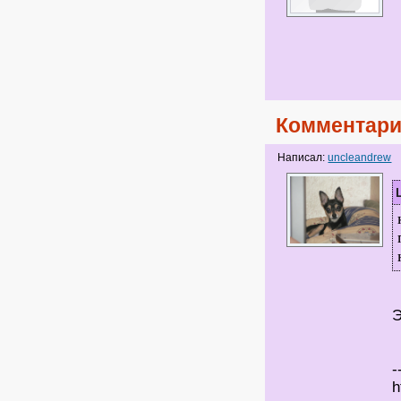
Комментари
Написал:
uncleandrew
Э
-
h