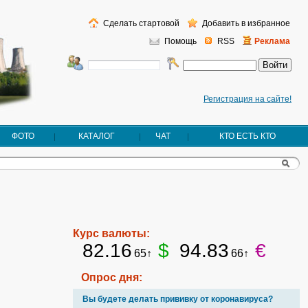
Сделать стартовой
Добавить в избранное
Помощь
RSS
Реклама
Регистрация на сайте!
ФОТО
КАТАЛОГ
ЧАТ
КТО ЕСТЬ КТО
Курс валюты:
82.16
$
94.83
€
65↑
66↑
Опрос дня:
Вы будете делать прививку от коронавируса?