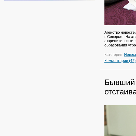
Агенство новосте
в Северске. На эт
открепительные т
образования утром
Категория:
Новос
Комментарии (42)
Бывший 
отстаива