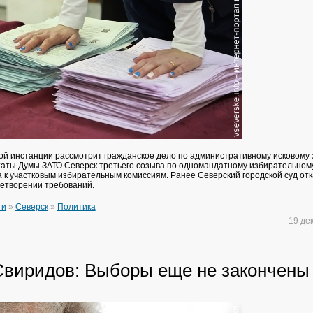
й инстанции рассмотрит гражданское дело по административному исковому
таты Думы ЗАТО Северск третьего созыва по одномандатному избирательном
 к участковым избирательным комиссиям. Ранее Северский городской суд от
летворении требований.
ти
»
Северск
»
Политика
19 де
Свиридов: Выборы еще не закончены