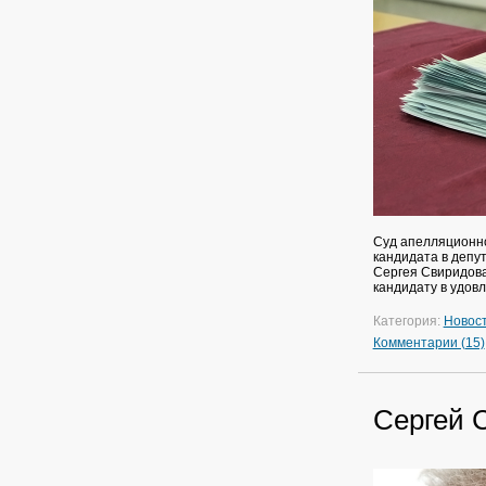
Суд апелляционно
кандидата в депу
Сергея Свиридова
кандидату в удов
Категория:
Новос
Комментарии (15)
Сергей 