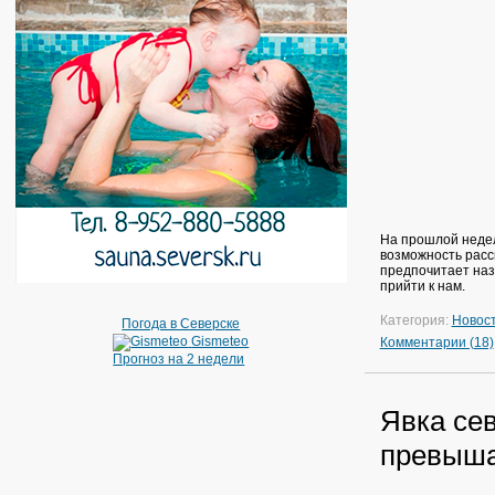
На прошлой недел
возможность расс
предпочитает назы
прийти к нам.
Категория:
Новос
Погода в Северске
Gismeteo
Комментарии (18)
Прогноз на 2 недели
Явка се
превыша