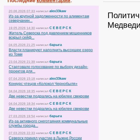
Последние
комментарии
:
alex33kaw
20.06.2026 07:33
написал
Политич
Из-за крупной задолженности по алиментам
северчанин...
Медведи
С Е В Е Р С К
19.05.2026 14:30
написал
Житель Северска под давлением мошенников
вскрыл сейф...
барыга
04.05.2026 21:25
написал
Власти планируют наполнить высохшее озеро
из Томи
барыга
23.04.2026 21:39
написал
Стартовало голосование по выбору дизайн-
проектов для...
alex33kaw
07.04.2026 15:18
написал
Конкурс чтецов «Колокол Чернобыля»
С Е В Е Р С К
04.04.2026 18:35
написал
Две невестки подрались на юбилее свекрови
С Е В Е Р С К
04.04.2026 18:34
написал
Две невестки подрались на юбилее свекрови
барыга
27.03.2026 19:54
написал
Из-за активного снеготаяния коммунальные
службы города...
С Е В Е Р С К
07.03.2026 22:33
написал
Северск принял участие в Лыжне России