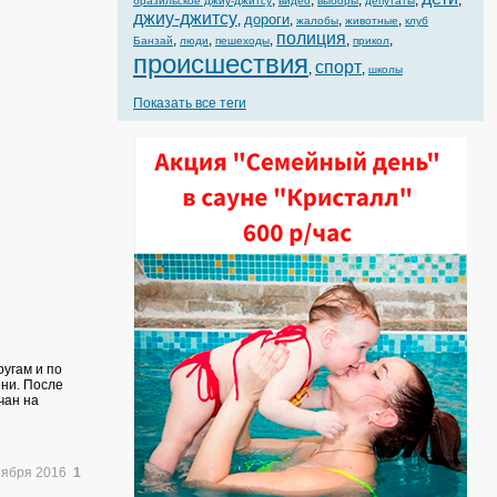
,
,
,
,
,
бразильское джиу-джитсу
видео
выборы
депутаты
джиу-джитсу
дороги
,
,
,
,
жалобы
животные
клуб
полиция
,
,
,
,
,
Банзай
люди
пешеходы
прикол
происшествия
спорт
,
,
школы
Показать все теги
угам и по
ени. После
чан на
тября 2016
1