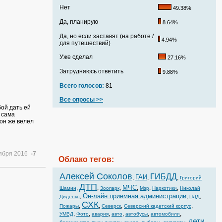
Нет
49.38%
Да, планирую
8.64%
Да, но если заставят (на работе /
4.94%
для путешествий)
Уже сделал
27.16%
Затрудняюсь ответить
9.88%
Всего голосов:
81
Все опросы >>
ой дать ей
 сама
 он же велел
тября 2016
-7
Облако тегов:
Алексей Соколов
ГИБДД
ГАИ
,
,
,
Григорий
ДТП
МЧС
,
,
,
,
,
,
Шамин
Зоопарк
Мэр
Наркотики
Николай
Он-лайн приемная администрации
,
,
,
Диденко
ПДД
СХК
,
,
,
,
Пожары
Северск
Северский кадетский корпус
,
,
,
,
,
,
УМВД
Фото
авария
авто
автобусы
автомобили
дети