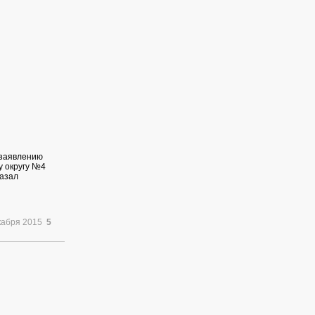
 заявлению
у округу №4
казал
кабря 2015
5