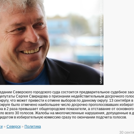
в здании Северского городского суда состоится предварительное судебное за
 депутаты Сергея Свиридова о признании недействительным досрочного голо
ругу, что может привести к отмене выборов по данному округу. 13 сентября в
 округе было отмечено наибольшее число досрочно проголосовавших избират
ра в 2 раза превышает общегородские показатели, а отставание от основног
ило всего 30 голосов. Жалобы на многочисленные нарушения, допущенные в д
идатом в избирательную комиссию сразу по окончании подсчета голосов.
ти
»
Северск
»
Политика
30 сент