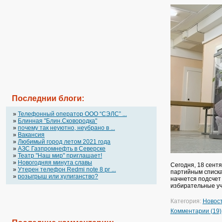
Последнии блоги:
»
Телефонный оператор OOO “СЭЛС” ...
»
Блинная "Блин.Сковородка"
»
почему так неуютно, неубрано в ...
»
Вакансия
»
Любимый город летом 2021 года
»
АЗС Газпромнефть в Северске
»
Театр "Наш мир" приглашает!
»
Новогодняя минута славы
Сегодня, 18 сент
»
Утерен телефон Redmi note 8 pr ...
партийным списка
»
розыгрыш или хулиганство?
начнется подсчет 
избирательные уча
Категория:
Новос
Комментарии (19)