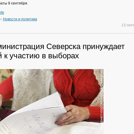
аты 9 сентября.
nfo
»
Новости и политика
13 сен
министрация Северска принуждает
й к участию в выборах