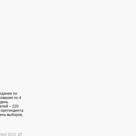
седание по
сования по 4
 день
елей – 220
о претендента
ень выборов,
ября 2015
17