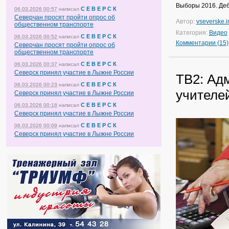
Выборы 2016. Деб
С Е В Е Р С К
06.03.2026 00:57
написал
Северчан просят пройти опрос об
Автор:
vseverske.i
общественном транспорте
Категория:
Видео
С Е В Е Р С К
06.03.2026 00:52
написал
Комментарии (15)
Северчан просят пройти опрос об
общественном транспорте
С Е В Е Р С К
06.03.2026 00:37
написал
Северск принял участие в Лыжне России
ТВ2: Ад
С Е В Е Р С К
06.03.2026 00:23
написал
учителе
Северск принял участие в Лыжне России
С Е В Е Р С К
06.03.2026 00:18
написал
Северск принял участие в Лыжне России
С Е В Е Р С К
06.03.2026 00:09
написал
Северск принял участие в Лыжне России