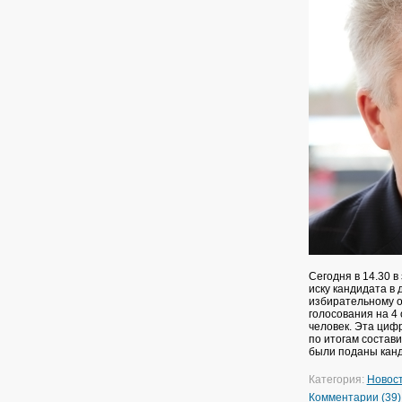
Сегодня в 14.30 
иску кандидата в
избирательному ок
голосования на 4
человек. Эта циф
по итогам состав
были поданы канд
Категория:
Новос
Комментарии (39)