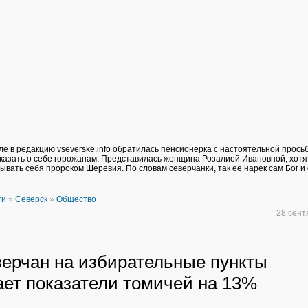
е в редакцию vseverske.info обратилась пенсионерка с настоятельной просьб
казать о себе горожанам. Представилась женщина Розалией Ивановной, хотя
вать себя пророком Шеревия. По словам северчанки, так ее нарек сам Бог и
ти
»
Северск
»
Общество
28 сен
верчан на избирательные пункты
ет показатели томичей на 13%