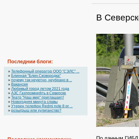
В Северск
Последнии блоги:
»
Телефонный оператор OOO “СЭЛС” ...
»
Блинная "Блин.Сковородка"
»
почему так неуютно, неубрано в ...
»
Вакансия
»
Любимый город летом 2021 года
»
АЗС Газпромнефть в Северске
»
Театр "Наш мир" приглашает!
»
Новогодняя минута славы
»
Утерен телефон Redmi note 8 pr ...
»
розыгрыш или хулиганство?
По данным ГИБДД