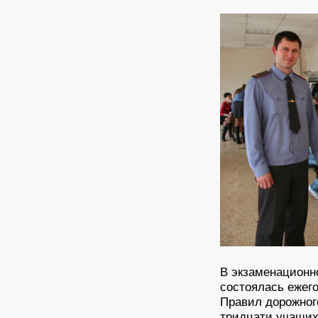
В экзаменацион
состоялась ежег
Правил дорожног
тридцати учащих