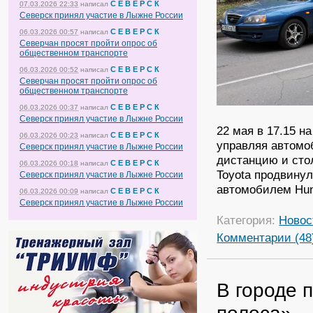
С Е В Е Р С К
07.03.2026 22:33
написал
Северск принял участие в Лыжне России
С Е В Е Р С К
06.03.2026 00:57
написал
Северчан просят пройти опрос об
общественном транспорте
С Е В Е Р С К
06.03.2026 00:52
написал
Северчан просят пройти опрос об
общественном транспорте
С Е В Е Р С К
06.03.2026 00:37
написал
Северск принял участие в Лыжне России
22 мая в 17.15 н
С Е В Е Р С К
06.03.2026 00:23
написал
управляя автомо
Северск принял участие в Лыжне России
дистанцию и сто
С Е В Е Р С К
06.03.2026 00:18
написал
Toyota продвину
Северск принял участие в Лыжне России
автомобилем Hund
С Е В Е Р С К
06.03.2026 00:09
написал
Северск принял участие в Лыжне России
Категория:
Новос
Комментарии (48
В городе 