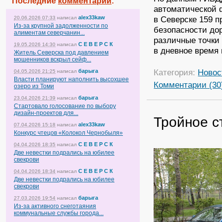
Последние
комментарии
:
автоматической
alex33kaw
в Северске 159 
20.06.2026 07:33
написал
Из-за крупной задолженности по
безопасности до
алиментам северчанин...
различные точки
С Е В Е Р С К
19.05.2026 14:30
написал
в дневное время 
Житель Северска под давлением
мошенников вскрыл сейф...
Категория:
Новос
барыга
04.05.2026 21:25
написал
Власти планируют наполнить высохшее
Комментарии (30
озеро из Томи
барыга
23.04.2026 21:39
написал
Стартовало голосование по выбору
дизайн-проектов для...
Тройное с
alex33kaw
07.04.2026 15:18
написал
Конкурс чтецов «Колокол Чернобыля»
С Е В Е Р С К
04.04.2026 18:35
написал
Две невестки подрались на юбилее
свекрови
С Е В Е Р С К
04.04.2026 18:34
написал
Две невестки подрались на юбилее
свекрови
барыга
27.03.2026 19:54
написал
Из-за активного снеготаяния
коммунальные службы города...