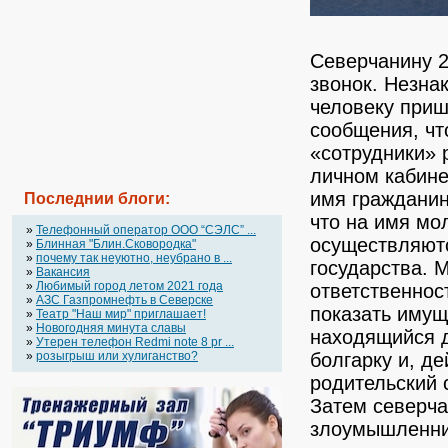
Северчанину 2
звонок. Незна
человеку приш
сообщения, чт
«сотрудники» 
личном кабине
имя гражданин
Последнии блоги:
что на имя мо
»
Телефонный оператор OOO “СЭЛС” ...
осуществляют
»
Блинная "Блин.Сковородка"
»
почему так неуютно, неубрано в ...
государства. 
»
Вакансия
»
Любимый город летом 2021 года
ответственнос
»
АЗС Газпромнефть в Северске
показать имущ
»
Театр "Наш мир" приглашает!
»
Новогодняя минута славы
находящийся 
»
Утерен телефон Redmi note 8 pr ...
»
розыгрыш или хулиганство?
болгарку и, д
родительский 
Затем северча
злоумышленник