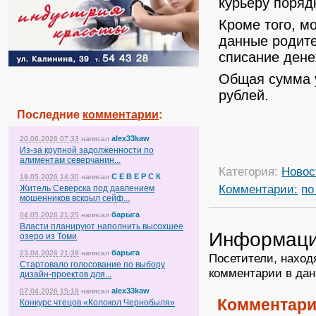
курьеру поряд
​Кроме того, 
данные родите
списание дене
​Общая сумма 
рублей.
Последние
комментарии
:
alex33kaw
20.06.2026 07:33
написал
Из-за крупной задолженности по
алиментам северчанин...
Категория:
Новос
С Е В Е Р С К
19.05.2026 14:30
написал
Комментарии:
по
Житель Северска под давлением
мошенников вскрыл сейф...
барыга
04.05.2026 21:25
написал
Власти планируют наполнить высохшее
Информац
озеро из Томи
барыга
23.04.2026 21:39
написал
Посетители, наход
Стартовало голосование по выбору
комментарии в дан
дизайн-проектов для...
alex33kaw
07.04.2026 15:18
написал
Комментари
Конкурс чтецов «Колокол Чернобыля»