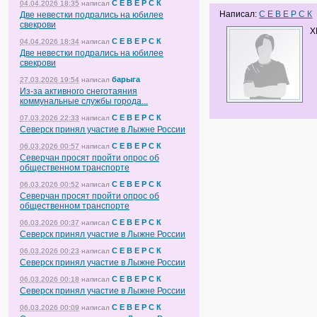
С Е В Е Р С К
04.04.2026 18:35
написал
Написал:
С Е В Е Р С К
Две невестки подрались на юбилее
свекрови
X
С Е В Е Р С К
04.04.2026 18:34
написал
Две невестки подрались на юбилее
свекрови
барыга
27.03.2026 19:54
написал
Из-за активного снеготаяния
коммунальные службы города...
С Е В Е Р С К
07.03.2026 22:33
написал
Северск принял участие в Лыжне России
С Е В Е Р С К
06.03.2026 00:57
написал
Северчан просят пройти опрос об
общественном транспорте
С Е В Е Р С К
06.03.2026 00:52
написал
Северчан просят пройти опрос об
общественном транспорте
С Е В Е Р С К
06.03.2026 00:37
написал
Северск принял участие в Лыжне России
С Е В Е Р С К
06.03.2026 00:23
написал
Северск принял участие в Лыжне России
С Е В Е Р С К
06.03.2026 00:18
написал
Северск принял участие в Лыжне России
С Е В Е Р С К
06.03.2026 00:09
написал