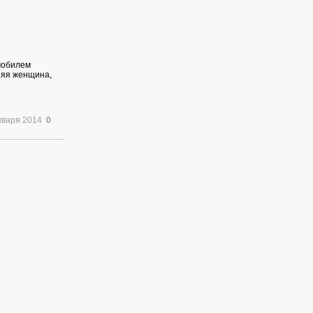
омобилем
няя женщина,
нваря 2014
0