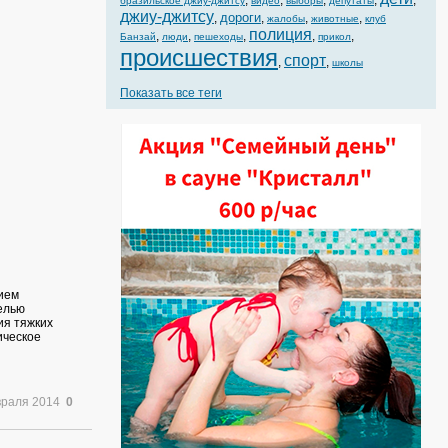
,
,
,
,
,
бразильское джиу-джитсу
видео
выборы
депутаты
джиу-джитсу
дороги
,
,
,
,
жалобы
животные
клуб
полиция
,
,
,
,
,
Банзай
люди
пешеходы
прикол
происшествия
спорт
,
,
школы
Показать все теги
ием
елью
ия тяжких
ическое
враля 2014
0