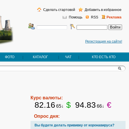
Сделать стартовой
Добавить в избранное
Помощь
RSS
Реклама
Регистрация на сайте!
ФОТО
КАТАЛОГ
ЧАТ
КТО ЕСТЬ КТО
Курс валюты:
82.16
$
94.83
€
65↓
66↓
Опрос дня:
Вы будете делать прививку от коронавируса?