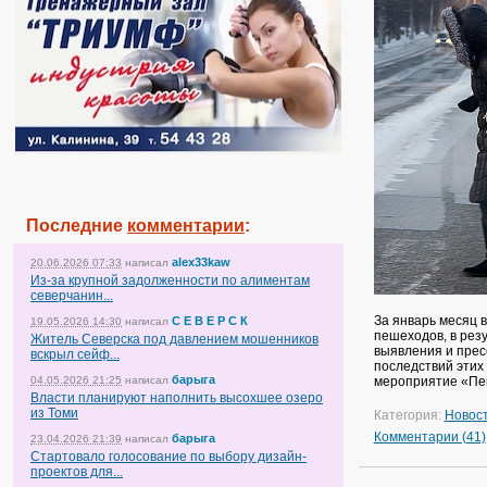
Последние
комментарии
:
alex33kaw
20.06.2026 07:33
написал
Из-за крупной задолженности по алиментам
северчанин...
За январь месяц 
С Е В Е Р С К
19.05.2026 14:30
написал
пешеходов, в рез
Житель Северска под давлением мошенников
выявления и прес
вскрыл сейф...
последствий этих
барыга
04.05.2026 21:25
написал
мероприятие «Пе
Власти планируют наполнить высохшее озеро
из Томи
Категория:
Новос
Комментарии (41)
барыга
23.04.2026 21:39
написал
Стартовало голосование по выбору дизайн-
проектов для...