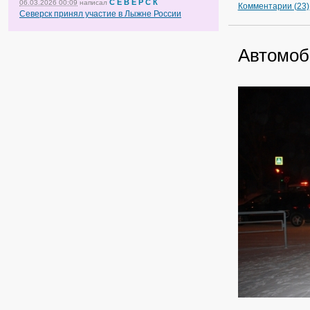
С Е В Е Р С К
06.03.2026 00:09
написал
Комментарии (23)
Северск принял участие в Лыжне России
Автомоб