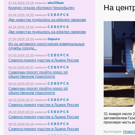
alex33kaw
07.04.2026 15:18
написал
На цент
Конкурс чтецов «Колокол Чернобыля»
С Е В Е Р С К
04.04.2026 18:35
написал
Две невестки подрались на юбилее свекрови
С Е В Е Р С К
04.04.2026 18:34
написал
Две невестки подрались на юбилее свекрови
барыга
27.03.2026 19:54
написал
Из-за активного снеготаяния коммунальные
службы города...
С Е В Е Р С К
07.03.2026 22:33
написал
Северск принял участие в Лыжне России
С Е В Е Р С К
06.03.2026 00:57
написал
Северчан просят пройти опрос об
общественном транспорте
С Е В Е Р С К
06.03.2026 00:52
написал
Северчан просят пройти опрос об
общественном транспорте
С Е В Е Р С К
06.03.2026 00:37
написал
Северск принял участие в Лыжне России
С Е В Е Р С К
06.03.2026 00:23
написал
31 января около 2
Северск принял участие в Лыжне России
автомобилем Газе
проезжую часть в
С Е В Е Р С К
06.03.2026 00:18
написал
Северск принял участие в Лыжне России
Категория:
Новос