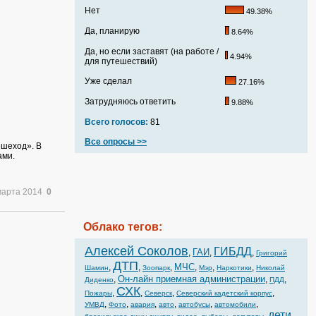
Нет
49.38%
Да, планирую
8.64%
Да, но если заставят (на работе /
4.94%
для путешествий)
Уже сделал
27.16%
Затрудняюсь ответить
9.88%
Всего голосов:
81
Все опросы >>
ешеход». В
ами.
марта 2014
0
Облако тегов:
Алексей Соколов
ГИБДД
ГАИ
,
,
,
Григорий
ДТП
МЧС
,
,
,
,
,
,
Шамин
Зоопарк
Мэр
Наркотики
Николай
Он-лайн приемная администрации
,
,
,
Диденко
ПДД
СХК
,
,
,
,
Пожары
Северск
Северский кадетский корпус
,
,
,
,
,
,
УМВД
Фото
авария
авто
автобусы
автомобили
дети