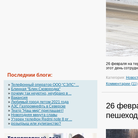
26 февраля на те
этот день сотруд
Последнии блоги:
Категория:
Новос
Комментарии (11)
»
Телефонный оператор OOO “СЭЛС” ...
»
Блинная "Блин.Сковородка"
»
почему так неуютно, неубрано в ...
»
Вакансия
»
Любимый город летом 2021 года
26 февр
»
АЗС Газпромнефть в Северске
»
Театр "Наш мир" приглашает!
пешеход
»
Новогодняя минута славы
»
Утерен телефон Redmi note 8 pr ...
»
розыгрыш или хулиганство?