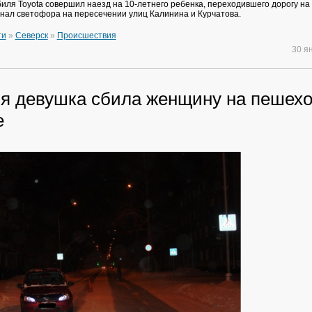
иля Toyota совершил наезд на 10-летнего ребенка, переходившего дорогу на
ал светофора на пересечении улиц Калинина и Курчатова.
ти
»
Северск
»
Происшествия
30 я
яя девушка сбила женщину на пешех
е