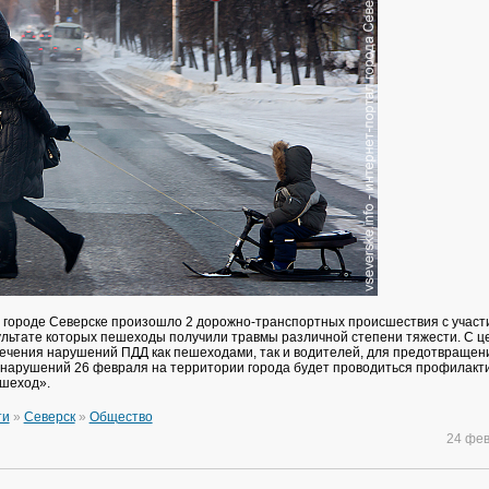
в городе Северске произошло 2 дорожно-транспортных происшествия с участ
ультате которых пешеходы получили травмы различной степени тяжести. С ц
ечения нарушений ПДД как пешеходами, так и водителей, для предотвращен
 нарушений 26 февраля на территории города будет проводиться профилакт
шеход».
ти
»
Северск
»
Общество
24 фе