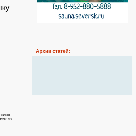
шку
Архив статей:
равляя
есекала