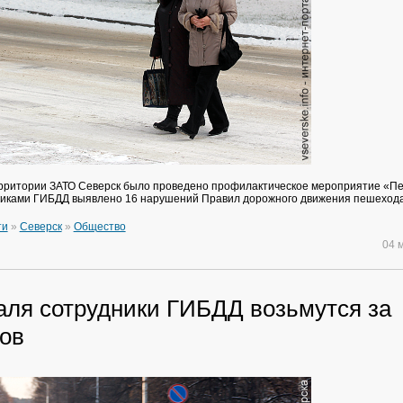
рритории ЗАТО Северск было проведено профилактическое мероприятие «П
никами ГИБДД выявлено 16 нарушений Правил дорожного движения пешеход
ти
»
Северск
»
Общество
04 
аля сотрудники ГИБДД возьмутся за
ов