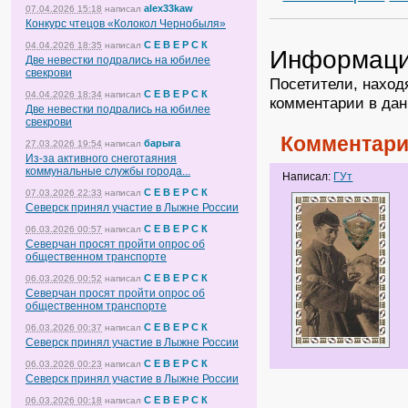
alex33kaw
07.04.2026 15:18
написал
Конкурс чтецов «Колокол Чернобыля»
С Е В Е Р С К
04.04.2026 18:35
написал
Информац
Две невестки подрались на юбилее
свекрови
Посетители, наход
С Е В Е Р С К
04.04.2026 18:34
написал
комментарии в дан
Две невестки подрались на юбилее
свекрови
Комментари
барыга
27.03.2026 19:54
написал
Из-за активного снеготаяния
коммунальные службы города...
Написал:
ГУт
С Е В Е Р С К
07.03.2026 22:33
написал
Северск принял участие в Лыжне России
С Е В Е Р С К
06.03.2026 00:57
написал
Северчан просят пройти опрос об
общественном транспорте
С Е В Е Р С К
06.03.2026 00:52
написал
Северчан просят пройти опрос об
общественном транспорте
С Е В Е Р С К
06.03.2026 00:37
написал
Северск принял участие в Лыжне России
С Е В Е Р С К
06.03.2026 00:23
написал
Северск принял участие в Лыжне России
С Е В Е Р С К
06.03.2026 00:18
написал