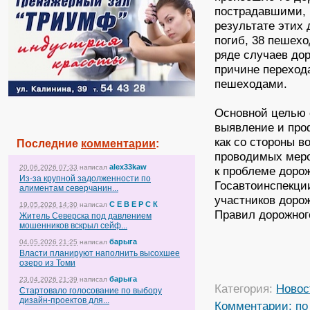
пострадавшими, в
результате этих
погиб, 38 пешех
ряде случаев до
причине переход
пешеходами.
Основной целью 
выявление и про
как со стороны в
Последние
комментарии
:
проводимых меро
alex33kaw
20.06.2026 07:33
написал
к проблеме доро
Из-за крупной задолженности по
Госавтоинспекци
алиментам северчанин...
участников доро
С Е В Е Р С К
19.05.2026 14:30
написал
Правил дорожног
Житель Северска под давлением
мошенников вскрыл сейф...
барыга
04.05.2026 21:25
написал
Власти планируют наполнить высохшее
озеро из Томи
барыга
23.04.2026 21:39
написал
Категория:
Новос
Стартовало голосование по выбору
дизайн-проектов для...
Комментарии:
по