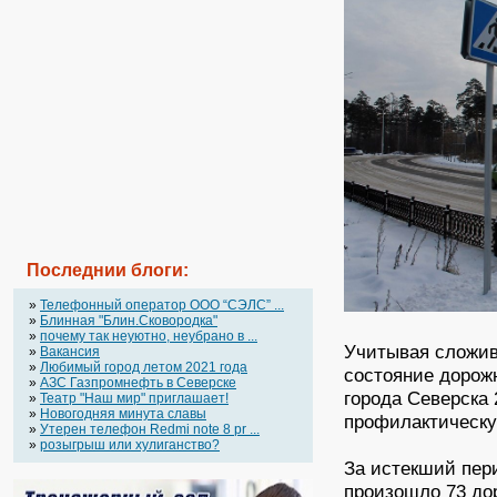
Последнии блоги:
»
Телефонный оператор OOO “СЭЛС” ...
»
Блинная "Блин.Сковородка"
»
почему так неуютно, неубрано в ...
Учитывая сложив
»
Вакансия
»
Любимый город летом 2021 года
состояние дорож
»
АЗС Газпромнефть в Северске
города Северска
»
Театр "Наш мир" приглашает!
»
Новогодняя минута славы
профилактическ
»
Утерен телефон Redmi note 8 pr ...
»
розыгрыш или хулиганство?
За истекший пер
произошло 73 до