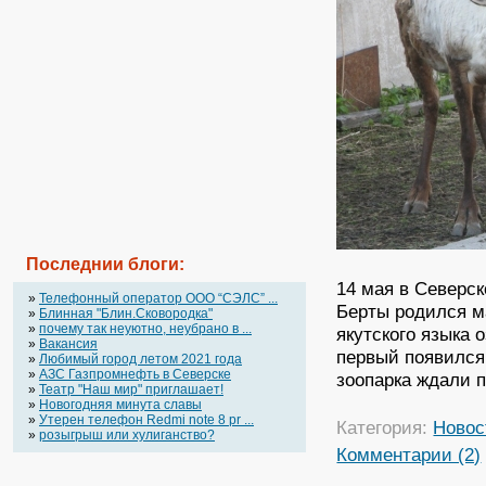
Последнии блоги:
14 мая в Северс
»
Телефонный оператор OOO “СЭЛС” ...
Берты родился ма
»
Блинная "Блин.Сковородка"
»
почему так неуютно, неубрано в ...
якутского языка 
»
Вакансия
первый появился 
»
Любимый город летом 2021 года
»
АЗС Газпромнефть в Северске
зоопарка ждали п
»
Театр "Наш мир" приглашает!
»
Новогодняя минута славы
»
Утерен телефон Redmi note 8 pr ...
Категория:
Новос
»
розыгрыш или хулиганство?
Комментарии (2)