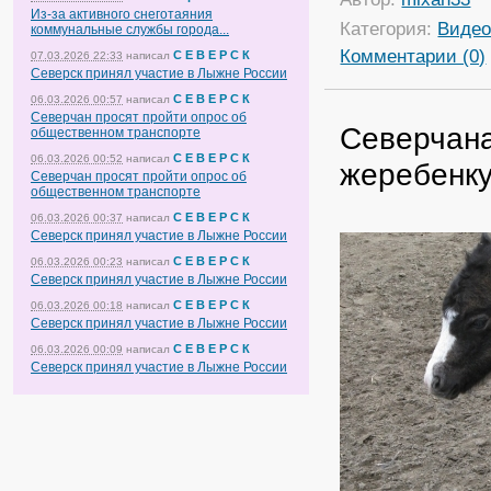
Из-за активного снеготаяния
Категория:
Виде
коммунальные службы города...
Комментарии (0)
С Е В Е Р С К
07.03.2026 22:33
написал
Северск принял участие в Лыжне России
С Е В Е Р С К
06.03.2026 00:57
написал
Северчан просят пройти опрос об
Северчана
общественном транспорте
С Е В Е Р С К
06.03.2026 00:52
написал
жеребенку
Северчан просят пройти опрос об
общественном транспорте
С Е В Е Р С К
06.03.2026 00:37
написал
Северск принял участие в Лыжне России
С Е В Е Р С К
06.03.2026 00:23
написал
Северск принял участие в Лыжне России
С Е В Е Р С К
06.03.2026 00:18
написал
Северск принял участие в Лыжне России
С Е В Е Р С К
06.03.2026 00:09
написал
Северск принял участие в Лыжне России