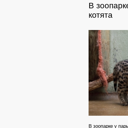
В зоопарк
котята
В зоопарке у пар