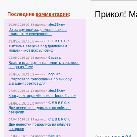
Прикол! 
Последние
комментарии
:
alex33kaw
20.06.2026 07:33
написал
Из-за крупной задолженности по
алиментам северчанин...
С Е В Е Р С К
19.05.2026 14:30
написал
Житель Северска под давлением
мошенников вскрыл сейф...
барыга
04.05.2026 21:25
написал
Власти планируют наполнить высохшее
озеро из Томи
барыга
23.04.2026 21:39
написал
Стартовало голосование по выбору
дизайн-проектов для...
alex33kaw
07.04.2026 15:18
написал
Конкурс чтецов «Колокол Чернобыля»
С Е В Е Р С К
04.04.2026 18:35
написал
Две невестки подрались на юбилее
свекрови
С Е В Е Р С К
04.04.2026 18:34
написал
Две невестки подрались на юбилее
свекрови
Автор:
mixan33
барыга
27.03.2026 19:54
написал