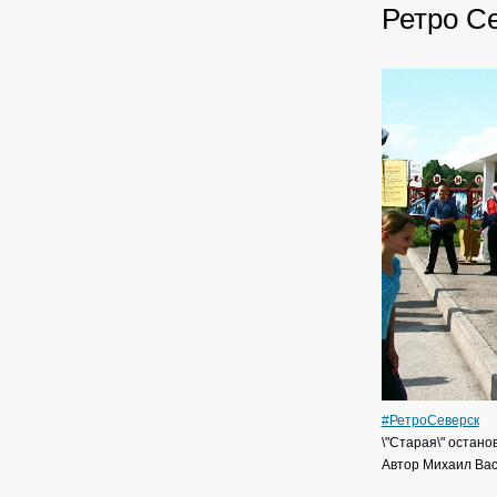
Ретро С
#РетроСеверск
\"Старая\" остано
Автор Михаил Ва