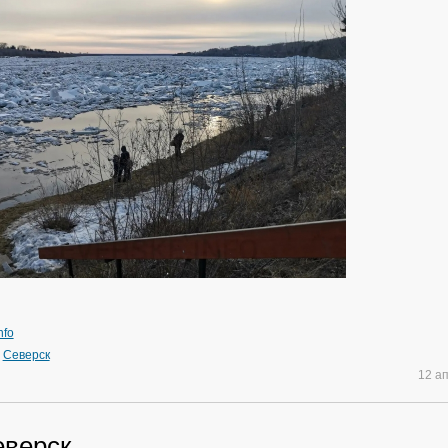
nfo
»
Северск
12 а
еверск