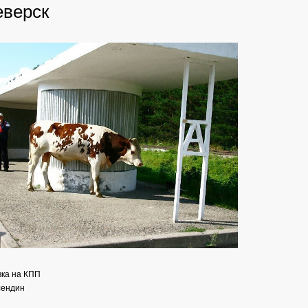
еверск
вка на КПП
сендин