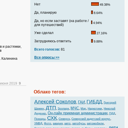
Нет
49.38%
Да, планирую
8.64%
Да, но если заставят (на работе /
4.94%
для путешествий)
Уже сделал
27.16%
Затрудняюсь ответить
9.88%
 и растяжки,
Всего голосов:
81
в
Все опросы >>
л. Калинина
 июня 2019
9
Облако тегов:
Алексей Соколов
ГИБДД
ГАИ
,
,
,
Григорий
ДТП
МЧС
,
,
,
,
,
,
Шамин
Зоопарк
Мэр
Наркотики
Николай
Он-лайн приемная администрации
,
,
,
Диденко
ПДД
СХК
,
,
,
,
Пожары
Северск
Северский кадетский корпус
,
,
,
,
,
,
УМВД
Фото
авария
авто
автобусы
автомобили
дети