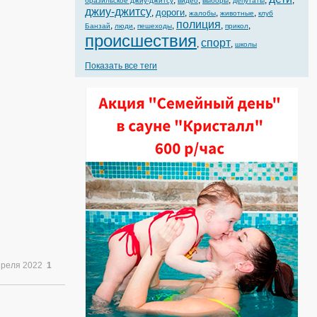
,
,
,
,
,
бразильское джиу-джитсу
видео
выборы
депутаты
джиу-джитсу
дороги
,
,
,
,
жалобы
животные
клуб
полиция
,
,
,
,
,
Банзай
люди
пешеходы
прикол
происшествия
спорт
,
,
школы
Показать все теги
преля 2022
1