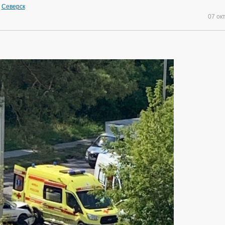
»
Северск
07 ок