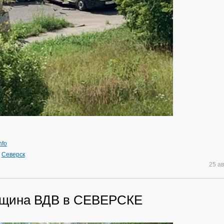
nfo
»
Северск
25 а
вщина ВДВ в СЕВЕРСКЕ