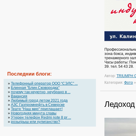
Профессиональные
зона бокса, инди
тренажерного зал
Часы работы: Поне
39. тел. 54 43 28.
Последнии блоги:
Автор:
TRIUMPH 
Категория:
Фото
»
Телефонный оператор OOO “СЭЛС” ...
»
Блинная "Блин.Сковородка"
»
почему так неуютно, неубрано в ...
»
Вакансия
»
Любимый город летом 2021 года
Ледоход 
»
АЗС Газпромнефть в Северске
»
Театр "Наш мир" приглашает!
»
Новогодняя минута славы
»
Утерен телефон Redmi note 8 pr ...
»
розыгрыш или хулиганство?