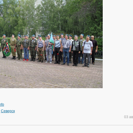
nfo
»
Северск
03 а