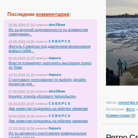
Последние
комментарии
:
alex33kaw
20.06.2026 07:33
написал
Из-за крупной задолженности по алиментам
северчанин...
С Е В Е Р С К
19.05.2026 14:30
написал
Житель Северска под давлением мошенников
вскрыл сейф...
барыга
04.05.2026 21:25
написал
Власти планируют наполнить высохшее озеро
из Томи
барыга
23.04.2026 21:39
написал
Стартовало голосование по выбору дизайн-
проектов для...
alex33kaw
07.04.2026 15:18
написал
Конкурс чтецов «Колокол Чернобыля»
Автор:
vseverske.i
С Е В Е Р С К
04.04.2026 18:35
написал
Две невестки подрались на юбилее свекрови
Категория:
Фото
Комментарии (0)
С Е В Е Р С К
04.04.2026 18:34
написал
Две невестки подрались на юбилее свекрови
барыга
27.03.2026 19:54
написал
Из-за активного снеготаяния коммунальные
Ретро С
службы города...