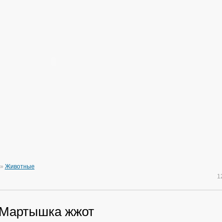
»
Животные
1
 Мартышка жжот