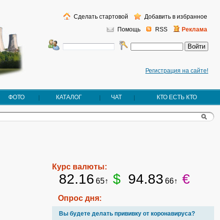
Сделать стартовой
Добавить в избранное
Помощь
RSS
Реклама
Регистрация на сайте!
ФОТО
КАТАЛОГ
ЧАТ
КТО ЕСТЬ КТО
Курс валюты:
82.16
$
94.83
€
65↑
66↑
Опрос дня:
Вы будете делать прививку от коронавируса?