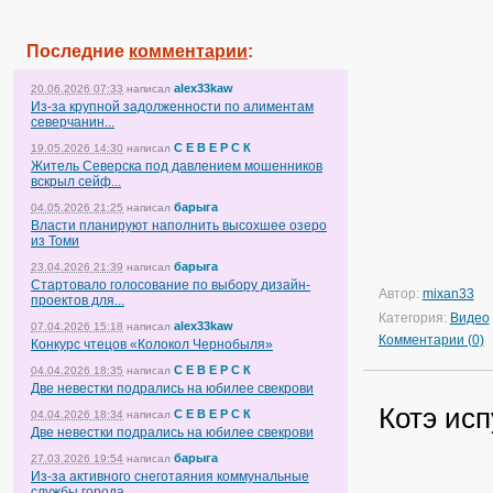
Последние
комментарии
:
alex33kaw
20.06.2026 07:33
написал
Из-за крупной задолженности по алиментам
северчанин...
С Е В Е Р С К
19.05.2026 14:30
написал
Житель Северска под давлением мошенников
вскрыл сейф...
барыга
04.05.2026 21:25
написал
Власти планируют наполнить высохшее озеро
из Томи
барыга
23.04.2026 21:39
написал
Стартовало голосование по выбору дизайн-
Автор:
mixan33
проектов для...
Категория:
Видео
alex33kaw
07.04.2026 15:18
написал
Комментарии (0)
Конкурс чтецов «Колокол Чернобыля»
С Е В Е Р С К
04.04.2026 18:35
написал
Две невестки подрались на юбилее свекрови
Котэ ис
С Е В Е Р С К
04.04.2026 18:34
написал
Две невестки подрались на юбилее свекрови
барыга
27.03.2026 19:54
написал
Из-за активного снеготаяния коммунальные
службы города...