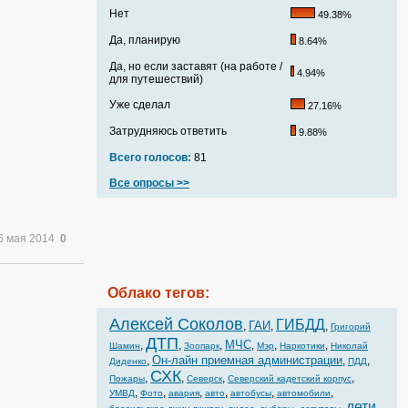
Нет
49.38%
Да, планирую
8.64%
Да, но если заставят (на работе /
4.94%
для путешествий)
Уже сделал
27.16%
Затрудняюсь ответить
9.88%
Всего голосов:
81
Все опросы >>
6 мая 2014
0
Облако тегов:
Алексей Соколов
ГИБДД
ГАИ
,
,
,
Григорий
ДТП
МЧС
,
,
,
,
,
,
Шамин
Зоопарк
Мэр
Наркотики
Николай
Он-лайн приемная администрации
,
,
,
Диденко
ПДД
СХК
,
,
,
,
Пожары
Северск
Северский кадетский корпус
,
,
,
,
,
,
УМВД
Фото
авария
авто
автобусы
автомобили
дети