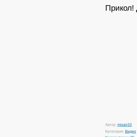
Прикол!
Автор:
mixan33
Категория:
Видео