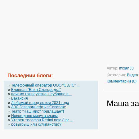
Автор:
mixan33
Последнии блоги:
Категория:
Видео
Комментарии (0)
»
Телефонный оператор OOO “СЭЛС” ...
»
Блинная "Блин.Сковородка"
»
почему так неуютно, неубрано в ...
»
Вакансия
Маша за
»
Любимый город летом 2021 года
»
АЗС Газпромнефть в Северске
»
Театр "Наш мир" приглашает!
»
Новогодняя минута славы
»
Утерен телефон Redmi note 8 pr ...
»
розыгрыш или хулиганство?