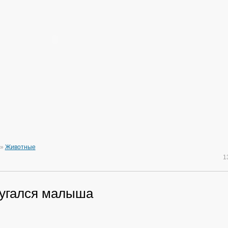
»
Животные
1
пугался малыша