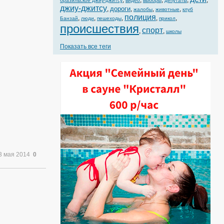
,
,
,
,
,
бразильское джиу-джитсу
видео
выборы
депутаты
джиу-джитсу
дороги
,
,
,
,
жалобы
животные
клуб
полиция
,
,
,
,
,
Банзай
люди
пешеходы
прикол
происшествия
спорт
,
,
школы
Показать все теги
3 мая 2014
0