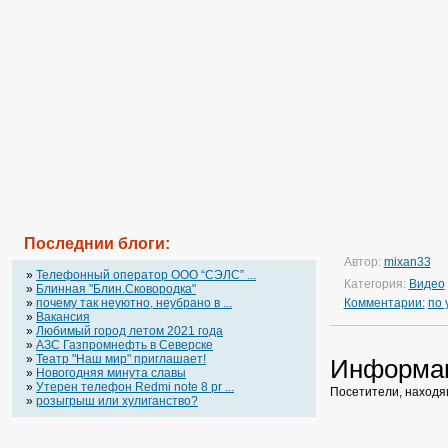
Последнии блоги:
Автор:
mixan33
»
Телефонный оператор OOO “СЭЛС” ...
Категория:
Видео
»
Блинная "Блин.Сковородка"
»
почему так неуютно, неубрано в ...
Комментарии:
по
»
Вакансия
»
Любимый город летом 2021 года
»
АЗС Газпромнефть в Северске
»
Театр "Наш мир" приглашает!
Информа
»
Новогодняя минута славы
»
Утерен телефон Redmi note 8 pr ...
Посетители, находя
»
розыгрыш или хулиганство?