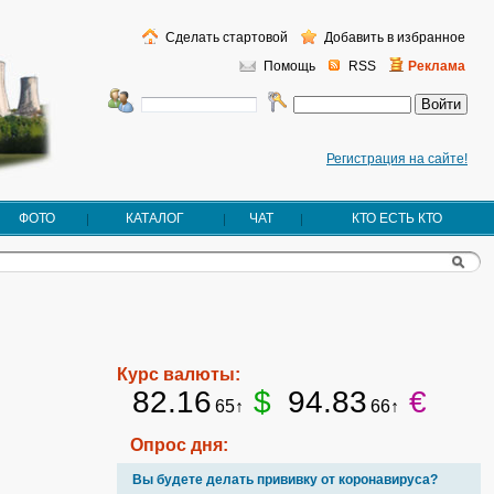
Сделать стартовой
Добавить в избранное
Помощь
RSS
Реклама
Регистрация на сайте!
ФОТО
КАТАЛОГ
ЧАТ
КТО ЕСТЬ КТО
Курс валюты:
82.16
$
94.83
€
65↑
66↑
Опрос дня:
Вы будете делать прививку от коронавируса?