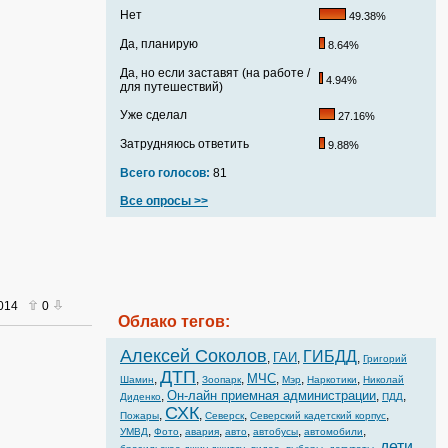
Нет
49.38%
Да, планирую
8.64%
Да, но если заставят (на работе /
4.94%
для путешествий)
Уже сделал
27.16%
Затрудняюсь ответить
9.88%
Всего голосов:
81
Все опросы >>
2014
0
Облако тегов:
Алексей Соколов
ГИБДД
ГАИ
,
,
,
Григорий
ДТП
МЧС
,
,
,
,
,
,
Шамин
Зоопарк
Мэр
Наркотики
Николай
Он-лайн приемная администрации
,
,
,
Диденко
ПДД
СХК
,
,
,
,
Пожары
Северск
Северский кадетский корпус
,
,
,
,
,
,
УМВД
Фото
авария
авто
автобусы
автомобили
дети