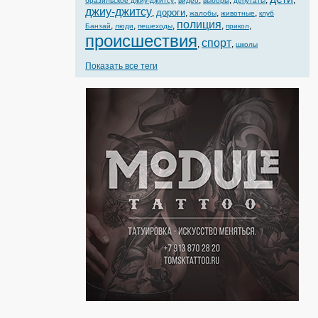
,
,
,
,
,
бразильское джиу-джитсу
видео
выборы
депутаты
джиу-джитсу
дороги
,
,
,
,
жалобы
животные
клуб
полиция
,
,
,
,
,
Банзай
люди
пешеходы
прикол
происшествия
спорт
,
,
школы
Показать все теги