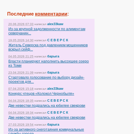
Последние
комментарии
:
alex33kaw
20.06.2026 07:33
написал
Из-за крупной задолженности по алиментам
северчанин...
С Е В Е Р С К
19.05.2026 14:30
написал
Житель Северска под давлением мошенников
вскрыл сейф...
барыга
04.05.2026 21:25
написал
Власти планируют наполнить высохшее озеро
из Томи
барыга
23.04.2026 21:39
написал
Стартовало голосование по выбору дизайн-
проектов для...
alex33kaw
07.04.2026 15:18
написал
Конкурс чтецов «Колокол Чернобыля»
С Е В Е Р С К
04.04.2026 18:35
написал
Две невестки подрались на юбилее свекрови
С Е В Е Р С К
04.04.2026 18:34
написал
Две невестки подрались на юбилее свекрови
барыга
27.03.2026 19:54
написал
Из-за активного снеготаяния коммунальные
службы города...