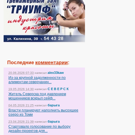
Последние
комментарии
:
alex33kaw
20.06.2026 07:33
написал
Из-за крупной задолженности по
алиментам северчанин...
С Е В Е Р С К
19.05.2026 14:30
написал
Житель Северска под давлением
мошенников вскрыл сейф...
барыга
04.05.2026 21:25
написал
Власти планируют наполнить высохшее
озеро из Томи
барыга
23.04.2026 21:39
написал
Стартовало голосование по выбору
дизайн-проектов для...