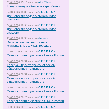
alex33kaw
07.04.2026 15:18
написал
Конкурс чтецов «Колокол Чернобыля»
С Е В Е Р С К
04.04.2026 18:35
написал
Две невестки подрались на юбилее
свекрови
С Е В Е Р С К
04.04.2026 18:34
написал
Две невестки подрались на юбилее
свекрови
барыга
27.03.2026 19:54
написал
Из-за активного снеготаяния
коммунальные службы города...
С Е В Е Р С К
07.03.2026 22:33
написал
Северск принял участие в Лыжне России
С Е В Е Р С К
06.03.2026 00:57
написал
Северчан просят пройти опрос об
общественном транспорте
С Е В Е Р С К
06.03.2026 00:52
написал
Северчан просят пройти опрос об
общественном транспорте
С Е В Е Р С К
06.03.2026 00:37
написал
Северск принял участие в Лыжне России
С Е В Е Р С К
06.03.2026 00:23
написал
Северск принял участие в Лыжне России
С Е В Е Р С К
06.03.2026 00:18
написал