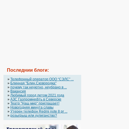
Последнии блоги:
»
Телефонный оператор OOO “СЭЛС” ...
»
Блинная "Блин.Сковородка"
»
почему так неуютно, неубрано в ...
»
Вакансия
»
Любимый город летом 2021 года
»
АЗС Газпромнефть в Северске
»
Театр "Наш мир" приглашает!
»
Новогодняя минута славы
»
Утерен телефон Redmi note 8 pr ...
»
розыгрыш или хулиганство?