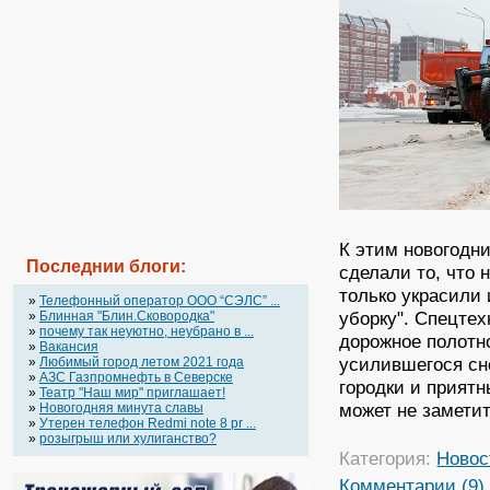
К этим новогодн
Последнии блоги:
сделали то, что 
только украсили
»
Телефонный оператор OOO “СЭЛС” ...
уборку". Спецтех
»
Блинная "Блин.Сковородка"
»
почему так неуютно, неубрано в ...
дорожное полотно
»
Вакансия
усилившегося сне
»
Любимый город летом 2021 года
»
АЗС Газпромнефть в Северске
городки и приятн
»
Театр "Наш мир" приглашает!
может не заметит
»
Новогодняя минута славы
»
Утерен телефон Redmi note 8 pr ...
»
розыгрыш или хулиганство?
Категория:
Новос
Комментарии (9)