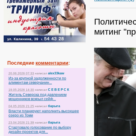
Политичес
митинг "п
Последние
комментарии
:
alex33kaw
20.06.2026 07:33
написал
Из-за крупной задолженности по
алиментам северчанин...
С Е В Е Р С К
19.05.2026 14:30
написал
Житель Северска под давлением
мошенников вскрыл сейф...
барыга
04.05.2026 21:25
написал
Власти планируют наполнить высохшее
озеро из Томи
барыга
23.04.2026 21:39
написал
Стартовало голосование по выбору
дизайн-проектов для...