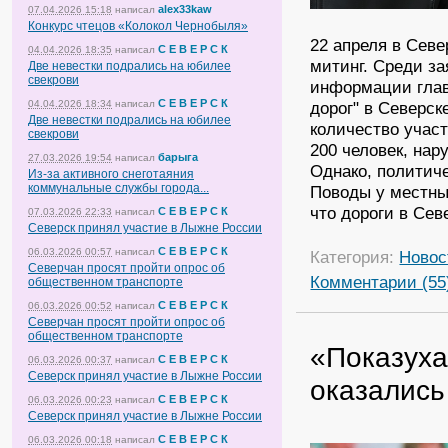
alex33kaw
07.04.2026 15:18
написал
Конкурс чтецов «Колокол Чернобыля»
22 апреля в Сев
С Е В Е Р С К
04.04.2026 18:35
написал
митинг. Среди з
Две невестки подрались на юбилее
свекрови
информации глав
С Е В Е Р С К
04.04.2026 18:34
написал
дорог" в Северс
Две невестки подрались на юбилее
количество участ
свекрови
200 человек, на
барыга
27.03.2026 19:54
написал
Однако, политич
Из-за активного снеготаяния
коммунальные службы города...
Поводы у местны
что дороги в Се
С Е В Е Р С К
07.03.2026 22:33
написал
Северск принял участие в Лыжне России
С Е В Е Р С К
06.03.2026 00:57
написал
Категория:
Новос
Северчан просят пройти опрос об
Комментарии (55
общественном транспорте
С Е В Е Р С К
06.03.2026 00:52
написал
Северчан просят пройти опрос об
общественном транспорте
«Показуха
С Е В Е Р С К
06.03.2026 00:37
написал
Северск принял участие в Лыжне России
оказались
С Е В Е Р С К
06.03.2026 00:23
написал
Северск принял участие в Лыжне России
С Е В Е Р С К
06.03.2026 00:18
написал