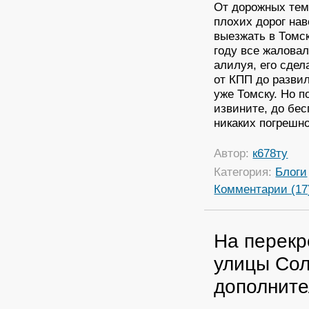
От дорожных тем
плохих дорог на
выезжать в Томск
году все жаловал
алилуя, его сдел
от КПП до развил
уже Томску. Но п
извините, до бес
никаких погрешно
Автор:
к678ту
Категория:
Блоги
Комментарии (17
На перекр
улицы Сол
дополните