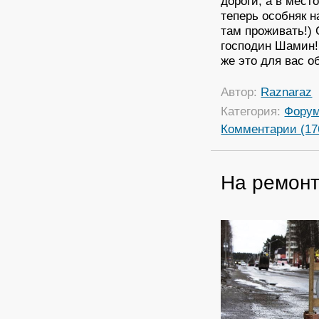
дороги, а в мест
теперь особняк н
там проживать!) 
господин Шамин!!
же это для вас о
Автор:
Raznaraz
Категория:
Фору
Комментарии (17
На ремонт