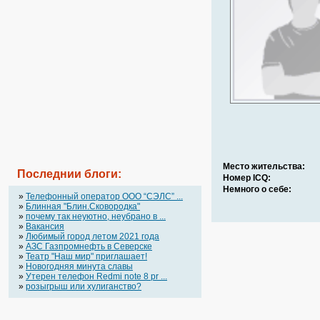
Место жительства:
Последнии блоги:
Номер ICQ:
Немного о себе:
»
Телефонный оператор OOO “СЭЛС” ...
»
Блинная "Блин.Сковородка"
»
почему так неуютно, неубрано в ...
»
Вакансия
»
Любимый город летом 2021 года
»
АЗС Газпромнефть в Северске
»
Театр "Наш мир" приглашает!
»
Новогодняя минута славы
»
Утерен телефон Redmi note 8 pr ...
»
розыгрыш или хулиганство?