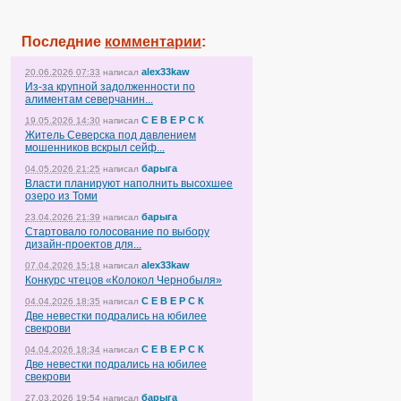
Последние
комментарии
:
alex33kaw
20.06.2026 07:33
написал
Из-за крупной задолженности по
алиментам северчанин...
С Е В Е Р С К
19.05.2026 14:30
написал
Житель Северска под давлением
мошенников вскрыл сейф...
барыга
04.05.2026 21:25
написал
Власти планируют наполнить высохшее
озеро из Томи
барыга
23.04.2026 21:39
написал
Стартовало голосование по выбору
дизайн-проектов для...
alex33kaw
07.04.2026 15:18
написал
Конкурс чтецов «Колокол Чернобыля»
С Е В Е Р С К
04.04.2026 18:35
написал
Две невестки подрались на юбилее
свекрови
С Е В Е Р С К
04.04.2026 18:34
написал
Две невестки подрались на юбилее
свекрови
барыга
27.03.2026 19:54
написал