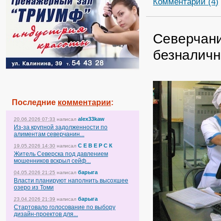
Комментарии (4)
Северчани
безналичн
Последние
комментарии
:
alex33kaw
20.06.2026 07:33
написал
Из-за крупной задолженности по
алиментам северчанин...
С Е В Е Р С К
19.05.2026 14:30
написал
Житель Северска под давлением
мошенников вскрыл сейф...
барыга
04.05.2026 21:25
написал
Власти планируют наполнить высохшее
озеро из Томи
барыга
23.04.2026 21:39
написал
Стартовало голосование по выбору
дизайн-проектов для...