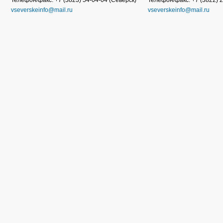
Телефон/факс: +7 (3823) 54-04-04 (Северск)
Телефон/факс: +7 (3822) 2
vseverskeinfo@mail.ru
vseverskeinfo@mail.ru