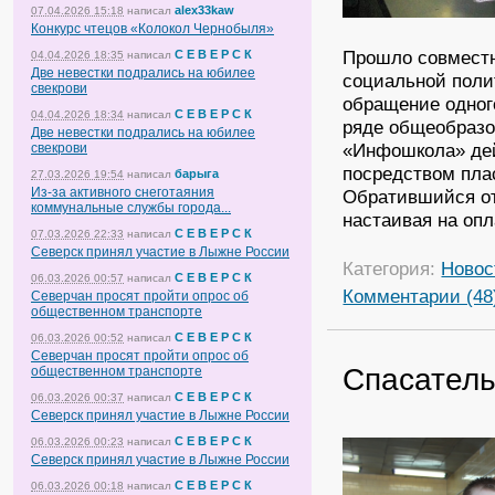
alex33kaw
07.04.2026 15:18
написал
Конкурс чтецов «Колокол Чернобыля»
Прошло совместн
С Е В Е Р С К
04.04.2026 18:35
написал
Две невестки подрались на юбилее
социальной поли
свекрови
обращение одного
С Е В Е Р С К
04.04.2026 18:34
написал
ряде общеобразо
Две невестки подрались на юбилее
«Инфошкола» дей
свекрови
посредством пла
барыга
27.03.2026 19:54
написал
Из-за активного снеготаяния
Обратившийся от
коммунальные службы города...
настаивая на оп
С Е В Е Р С К
07.03.2026 22:33
написал
Северск принял участие в Лыжне России
Категория:
Новос
С Е В Е Р С К
06.03.2026 00:57
написал
Комментарии (48
Северчан просят пройти опрос об
общественном транспорте
С Е В Е Р С К
06.03.2026 00:52
написал
Северчан просят пройти опрос об
Спасатель
общественном транспорте
С Е В Е Р С К
06.03.2026 00:37
написал
Северск принял участие в Лыжне России
С Е В Е Р С К
06.03.2026 00:23
написал
Северск принял участие в Лыжне России
С Е В Е Р С К
06.03.2026 00:18
написал