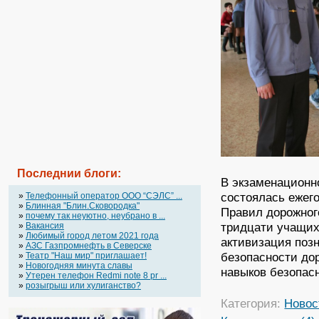
Последнии блоги:
В экзаменацион
состоялась ежег
»
Телефонный оператор OOO “СЭЛС” ...
»
Блинная "Блин.Сковородка"
Правил дорожног
»
почему так неуютно, неубрано в ...
тридцати учащих
»
Вакансия
»
Любимый город летом 2021 года
активизация поз
»
АЗС Газпромнефть в Северске
безопасности до
»
Театр "Наш мир" приглашает!
»
Новогодняя минута славы
навыков безопас
»
Утерен телефон Redmi note 8 pr ...
»
розыгрыш или хулиганство?
Категория:
Новос