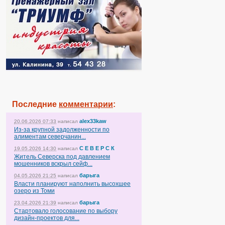
Последние
комментарии
:
alex33kaw
20.06.2026 07:33
написал
Из-за крупной задолженности по
алиментам северчанин...
С Е В Е Р С К
19.05.2026 14:30
написал
Житель Северска под давлением
мошенников вскрыл сейф...
барыга
04.05.2026 21:25
написал
Власти планируют наполнить высохшее
озеро из Томи
барыга
23.04.2026 21:39
написал
Стартовало голосование по выбору
дизайн-проектов для...