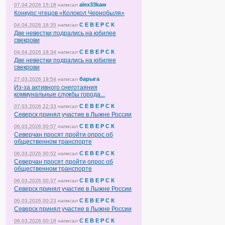
alex33kaw
07.04.2026 15:18
написал
Конкурс чтецов «Колокол Чернобыля»
С Е В Е Р С К
04.04.2026 18:35
написал
Две невестки подрались на юбилее
свекрови
С Е В Е Р С К
04.04.2026 18:34
написал
Две невестки подрались на юбилее
свекрови
барыга
27.03.2026 19:54
написал
Из-за активного снеготаяния
коммунальные службы города...
С Е В Е Р С К
07.03.2026 22:33
написал
Северск принял участие в Лыжне России
С Е В Е Р С К
06.03.2026 00:57
написал
Северчан просят пройти опрос об
общественном транспорте
С Е В Е Р С К
06.03.2026 00:52
написал
Северчан просят пройти опрос об
общественном транспорте
С Е В Е Р С К
06.03.2026 00:37
написал
Северск принял участие в Лыжне России
С Е В Е Р С К
06.03.2026 00:23
написал
Северск принял участие в Лыжне России
С Е В Е Р С К
06.03.2026 00:18
написал