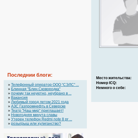
Последнии блоги:
Место жительства:
Номер ICQ:
»
Телефонный оператор OOO “СЭЛС” ...
Немного о себе:
»
Блинная "Блин.Сковородка"
»
почему так неуютно, неубрано в ...
»
Вакансия
»
Любимый город летом 2021 года
»
АЗС Газпромнефть в Северске
»
Театр "Наш мир" приглашает!
»
Новогодняя минута славы
»
Утерен телефон Redmi note 8 pr ...
»
розыгрыш или хулиганство?