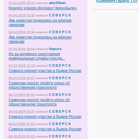
Комментарии (0)
alex33kaw
07.04.2026 15:18
написал
Конкурс чтецов «Колокол Чернобыля»
С Е В Е Р С К
04.04.2026 18:35
написал
Две невестки подрались на юбилее
свекрови
С Е В Е Р С К
04.04.2026 18:34
написал
Две невестки подрались на юбилее
свекрови
барыга
27.03.2026 19:54
написал
Из-за активного снеготаяния
коммунальные службы города...
С Е В Е Р С К
07.03.2026 22:33
написал
Северск принял участие в Лыжне России
С Е В Е Р С К
06.03.2026 00:57
написал
Северчан просят пройти опрос об
общественном транспорте
С Е В Е Р С К
06.03.2026 00:52
написал
Северчан просят пройти опрос об
общественном транспорте
С Е В Е Р С К
06.03.2026 00:37
написал
Северск принял участие в Лыжне России
С Е В Е Р С К
06.03.2026 00:23
написал
Северск принял участие в Лыжне России
С Е В Е Р С К
06.03.2026 00:18
написал