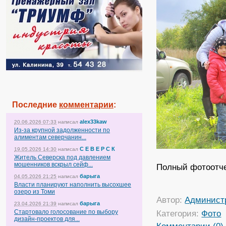
Последние
комментарии
:
alex33kaw
20.06.2026 07:33
написал
Из-за крупной задолженности по
алиментам северчанин...
С Е В Е Р С К
19.05.2026 14:30
написал
Житель Северска под давлением
мошенников вскрыл сейф...
Полный фотоотче
барыга
04.05.2026 21:25
написал
Власти планируют наполнить высохшее
озеро из Томи
Автор:
Админист
барыга
23.04.2026 21:39
написал
Стартовало голосование по выбору
Категория:
Фото
дизайн-проектов для...