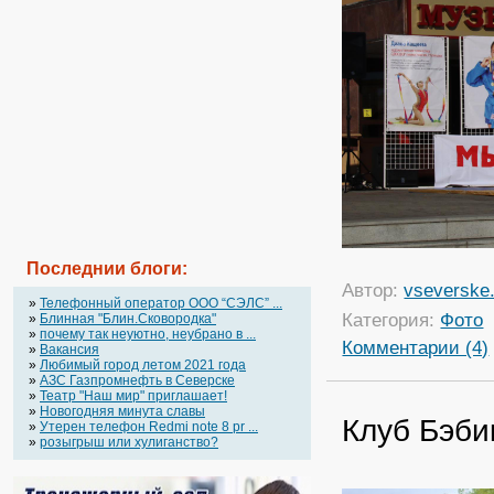
Последнии блоги:
Автор:
vseverske.
»
Телефонный оператор OOO “СЭЛС” ...
Категория:
Фото
»
Блинная "Блин.Сковородка"
»
почему так неуютно, неубрано в ...
Комментарии (4)
»
Вакансия
»
Любимый город летом 2021 года
»
АЗС Газпромнефть в Северске
»
Театр "Наш мир" приглашает!
»
Новогодняя минута славы
Клуб Бэби
»
Утерен телефон Redmi note 8 pr ...
»
розыгрыш или хулиганство?