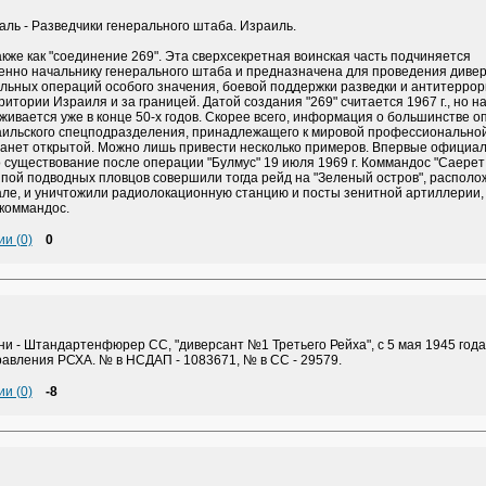
ль - Разведчики генерального штаба. Израиль.
кже как "соединение 269". Эта сверхсекретная воинская часть подчиняется
енно начальнику генерального штаба и предназначена для проведения диве
льных операций особого значения, боевой поддержки разведки и антитеррор
ритории Израиля и за границей. Датой создания "269" считается 1967 г., но н
ивается уже в конце 50-х годов. Скорее всего, информация о большинстве о
аильского спецподразделения, принадлежащего к мировой профессиональной
станет открытой. Можно лишь привести несколько примеров. Впервые официа
 существование после операции "Булмус" 19 июля 1969 г. Коммандос "Саерет
ппой подводных пловцов совершили тогда рейд на "Зеленый остров", распол
але, и уничтожили радиолокационную станцию и посты зенитной артиллерии
 коммандос.
и (0)
0
и - Штандартенфюрер СС, "диверсант №1 Третьего Рейха", с 5 мая 1945 года
равления РСХА. № в НСДАП - 1083671, № в СС - 29579.
и (0)
-8