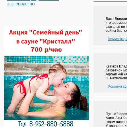
ЦВЕТОВОДСТВО
Вася-Бриллиа
кто формиров
скитался по 
войны был см
Комментари
Квачков Влад
секретной м
Афганской ка
Э. Рахмонов
Комментари
Путь к "воро
Алма-Аты Каз
годам лишени
Уголовного К