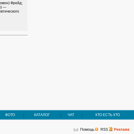
омон) Фрейд;
н) —
евтического
ФОТО
КАТАЛОГ
ЧАТ
КТО ЕСТЬ КТО
Помощь
RSS
Реклама