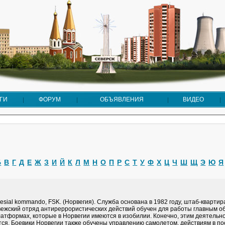
ГИ
ФОРУМ
ОБЪЯВЛЕНИЯ
ВИДЕО
Б
В
Г
Д
Е
Ж
З
И
Й
К
Л
М
Н
О
П
Р
С
Т
У
Ф
Х
Ц
Ч
Ш
Щ
Э
Ю
Я
pesial kommando, FSK. (Норвегия). Служба основана в 1982 году, штаб-квартир
вежский отряд антиреррористических действий обучен для работы главным о
атформах, которые в Норвегии имеются в изобилии. Конечно, этим деятельно
ся. Боевики Норвегии также обучены управлению самолетом, действиям в пое