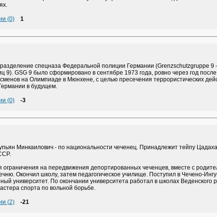
ях.
и (0)
1
разделение спецназа Федеральной полиции Германии (Grenzschutzgruppe 9 
ц 9). GSG 9 было сформировано в сентябре 1973 года, ровно через год после
тсменов на Олимпиаде в Мюнхене, с целью пресечения террористических дей
Германии в будущем.
и (0)
-3
упьян Минкаилович - по национальности чеченец. Принадлежит тейпу Цадаха
ССР.
я ограничения на передвижения депортированных чеченцев, вместе с родит
ечню. Окончил школу, затем педагогическое училище. Поступил в Чечено-Инг
ный университет. По окончании университета работал в школах Веденского 
астера спорта по вольной борьбе.
и (2)
-21