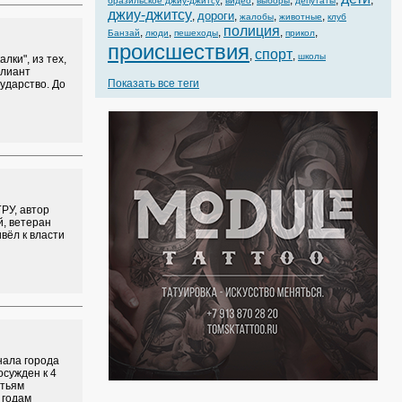
,
,
,
,
,
бразильское джиу-джитсу
видео
выборы
депутаты
джиу-джитсу
дороги
,
,
,
,
жалобы
животные
клуб
полиция
,
,
,
,
,
Банзай
люди
пешеходы
прикол
происшествия
спорт
,
,
школы
лки", из тех,
ллиант
Показать все теги
ударство. До
РУ, автор
, ветеран
вёл к власти
нала города
осужден к 4
атьям
 годам