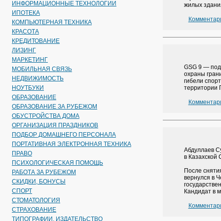
ИНФОРМАЦИОННЫЕ ТЕХНОЛОГИИ
жилых здани
ИПОТЕКА
Комментари
КОМПЬЮТЕРНАЯ ТЕХНИКА
КРАСОТА
КРЕДИТОВАНИЕ
ЛИЗИНГ
МАРКЕТИНГ
GSG 9 — под
МОБИЛЬНАЯ СВЯЗЬ
охраны грани
НЕДВИЖИМОСТЬ
гибели спор
НОУТБУКИ
территории 
ОБРАЗОВАНИЕ
Комментари
ОБРАЗОВАНИЕ ЗА РУБЕЖОМ
ОБУСТРОЙСТВА ДОМА
ОРГАНИЗАЦИЯ ПРАЗДНИКОВ
ПОДБОР ДОМАШНЕГО ПЕРСОНАЛА
ПОРТАТИВНАЯ ЭЛЕКТРОННАЯ ТЕХНИКА
Абдуллаев С
ПРАВО
в Казахской 
ПСИХОЛОГИЧЕСКАЯ ПОМОЩЬ
После сняти
РАБОТА ЗА РУБЕЖОМ
вернулся в Ч
СКИДКИ, БОНУСЫ
государствен
СПОРТ
Кандидат в м
СТОМАТОЛОГИЯ
Комментари
СТРАХОВАНИЕ
ТИПОГРАФИИ, ИЗДАТЕЛЬСТВО