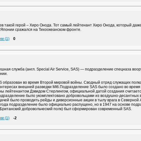
ев такой герой – Хиро Онода. Тот самый лейтенант Хиро Онода, который даж
 Японии сражался на Тихоокеанском фронте.
и (1)
0
шная служба (англ. Special Air Service, SAS) — подразделение спецназа воо
нии.
S образован во время Второй мировой войны. Сводный отряд служащих полка
 интересах внешней разведки MI6.Подразделение SAS было создано во время
ны лейтенантом Дэвидом Стерлингом, официальной датой создания считается
Подразделение было укомплектовано добровольцами из воздушно-десантных в
ачей было проводить рейды и диверсионные акции в тылу врага в Северной 
 года подразделение было официально распущено, но в 1947 на основе под
es (Британский добровольческий полк) был сформирован современный SAS.
и (1)
-2