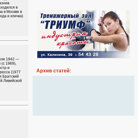
азнев
аходился в
а в Москве в
юда и кличка)
 или 1942 —
(с 1969),
стр и
Архив статей:
ресса (1977
ся Братский
й Ливийской