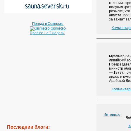
колонии стро
получил крат
розыске, что
августе 1995
за захват за
Погода в Северске
Комментари
Gismeteo
Прогноз на 2 недели
Муамма́р бен
ливийский го
Председател
министр обо
— 1979); пол
лидер и рук
Арабской Дж
Комментари
Интервью
Ле
К
Последнии блоги: