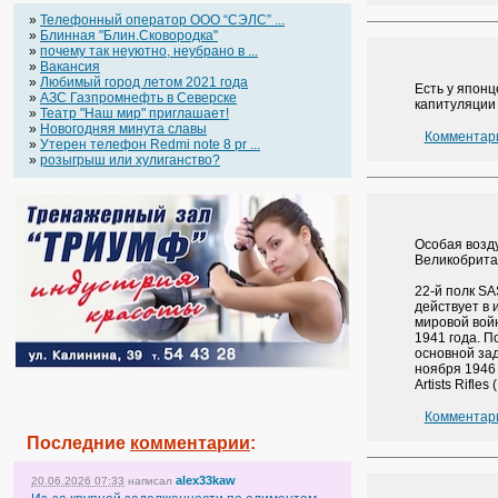
»
Телефонный оператор OOO “СЭЛС” ...
»
Блинная "Блин.Сковородка"
»
почему так неуютно, неубрано в ...
»
Вакансия
»
Любимый город летом 2021 года
Есть у японц
»
АЗС Газпромнефть в Северске
капитуляции
»
Театр "Наш мир" приглашает!
»
Новогодняя минута славы
Комментари
»
Утерен телефон Redmi note 8 pr ...
»
розыгрыш или хулиганство?
Особая возду
Великобрита
22-й полк SA
действует в
мировой вой
1941 года. 
основной зад
ноября 1946
Artists Rifl
Комментари
Последние
комментарии
:
alex33kaw
20.06.2026 07:33
написал