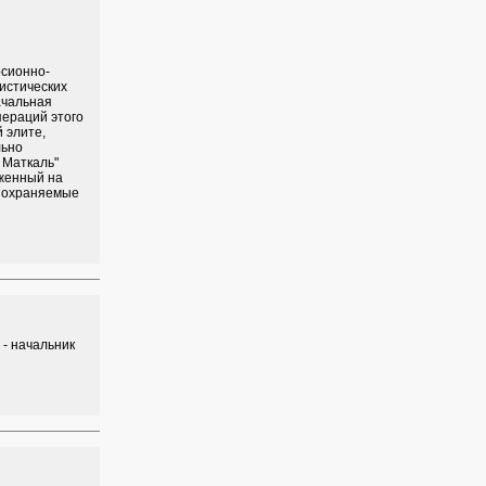
рсионно-
истических
ачальная
пераций этого
 элите,
льно
 Маткаль"
оженный на
, охраняемые
 - начальник