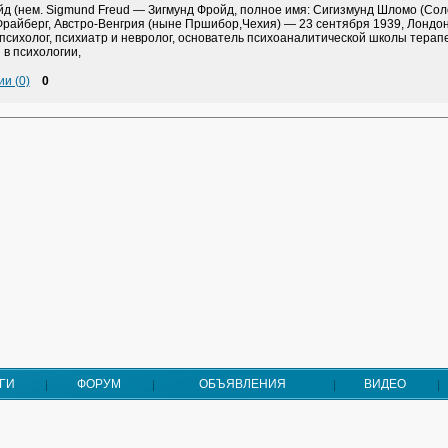
йд (нем. Sigmund Freud — Зигмунд Фройд, полное имя: Сигизмунд Шломо (Сол
Фрайберг, Австро-Венгрия (ныне Пршибор,Чехия) — 23 сентября 1939, Лондо
психолог, психиатр и невролог, основатель психоаналитической школы терап
в психологии,
и (0)
0
ГИ
ФОРУМ
ОБЪЯВЛЕНИЯ
ВИДЕО