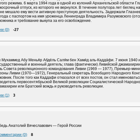
гого режима. 6 марта 1994 года в одной из колоний Архангельской области Гл
косрочный отпуск, из которого не вернулся. В течение полутора лет беглец н
 не мешало ему вести активную преступную деятельность. Задержали Глазнев
 года с паспортом на имя уроженца Ленинграда Владимира Разумовского (отс
ложника и требование выкупа за его освобождение.
и (0)
-27
 Мухаммед Абу Менья́р Абде́ль Саля́м бен Хами́д аль-Кадда́фи. 7 июня 1940
сударственный и военный деятель; глава (фактически) Ливийской джамахирии 
ь Совета революционного командования Ливии (1969 — 1977), Премьер-мини
роны Ливии (1970—1972), Генеральный секретарь Всеобщего Народного Конг
ковник. После того как Каддафи отказался от всех постов, он стал именовать
оводитель первосентябрьской Великой революции Социалистической Народно
амахирии или Братский вождь и руководитель революции.
и (1)
3
бедь Анатолий Вячеславович — Герой России
омментарии (0)
8