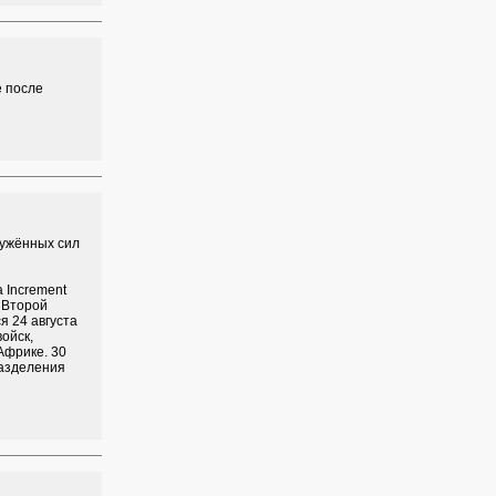
е после
ружённых сил
 Increment
 Второй
 24 августа
ойск,
Африке. 30
разделения