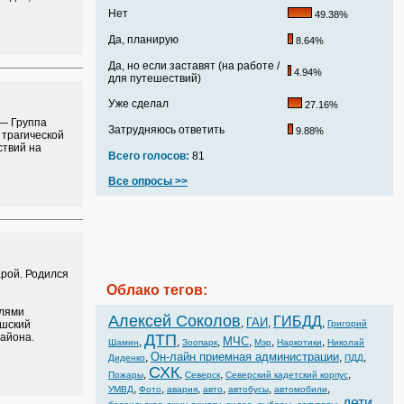
Нет
49.38%
Да, планирую
8.64%
Да, но если заставят (на работе /
4.94%
для путешествий)
Уже сделал
27.16%
— Группа
Затрудняюсь ответить
9.88%
 трагической
ствий на
Всего голосов:
81
Все опросы >>
рой. Родился
Облако тегов:
елями
Алексей Соколов
ГИБДД
ГАИ
,
,
,
ушский
Григорий
района.
ДТП
МЧС
,
,
,
,
,
,
Шамин
Зоопарк
Мэр
Наркотики
Николай
Он-лайн приемная администрации
,
,
,
Диденко
ПДД
СХК
,
,
,
,
Пожары
Северск
Северский кадетский корпус
,
,
,
,
,
,
УМВД
Фото
авария
авто
автобусы
автомобили
дети