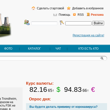
Сделать стартовой
Добавить в избранное
Помощь
RSS
Реклама
Регистрация на сайте!
ФОТО
КАТАЛОГ
ЧАТ
КТО ЕСТЬ КТО
Курс валюты:
82.16
$
94.83
€
65↑
66↑
а Trondheim,
Опрос дня:
бразом на
сть FSK не
Вы будете делать прививку от коронавируса?
здах, в