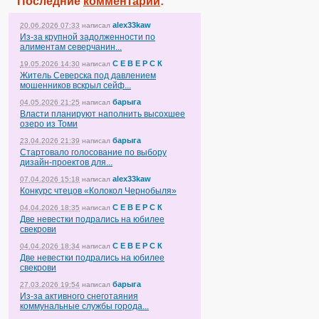
Последние
комментарии
:
alex33kaw
20.06.2026 07:33
написал
Из-за крупной задолженности по
алиментам северчанин...
С Е В Е Р С К
19.05.2026 14:30
написал
Житель Северска под давлением
мошенников вскрыл сейф...
барыга
04.05.2026 21:25
написал
Власти планируют наполнить высохшее
озеро из Томи
барыга
23.04.2026 21:39
написал
Стартовало голосование по выбору
дизайн-проектов для...
alex33kaw
07.04.2026 15:18
написал
Конкурс чтецов «Колокол Чернобыля»
С Е В Е Р С К
04.04.2026 18:35
написал
Две невестки подрались на юбилее
свекрови
С Е В Е Р С К
04.04.2026 18:34
написал
Две невестки подрались на юбилее
свекрови
барыга
27.03.2026 19:54
написал
Из-за активного снеготаяния
коммунальные службы города...