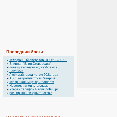
Последнии блоги:
»
Телефонный оператор OOO “СЭЛС” ...
»
Блинная "Блин.Сковородка"
»
почему так неуютно, неубрано в ...
»
Вакансия
»
Любимый город летом 2021 года
»
АЗС Газпромнефть в Северске
»
Театр "Наш мир" приглашает!
»
Новогодняя минута славы
»
Утерен телефон Redmi note 8 pr ...
»
розыгрыш или хулиганство?