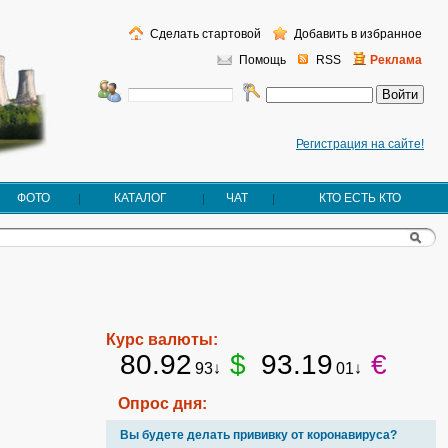
Сделать стартовой
Добавить в избранное
Помощь
RSS
Реклама
Регистрация на сайте!
ФОТО
КАТАЛОГ
ЧАТ
КТО ЕСТЬ КТО
Курс валюты:
80.92
$
93.19
€
93↓
01↓
Опрос дня:
Вы будете делать прививку от коронавируса?