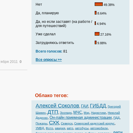
Нет
49.38%
Да, планирую
8.64%
Да, но если заставят (на работе /
4.94%
для путешествий)
Уже сделал
27.16%
Затрудняюсь ответить
9.88%
Всего голосов:
81
Все опросы >>
тября 2011
0
Облако тегов:
Алексей Соколов
ГИБДД
ГАИ
,
,
,
Григорий
ДТП
МЧС
,
,
,
,
,
,
Шамин
Зоопарк
Мэр
Наркотики
Николай
Он-лайн приемная администрации
,
,
,
Диденко
ПДД
СХК
,
,
,
,
Пожары
Северск
Северский кадетский корпус
,
,
,
,
,
,
УМВД
Фото
авария
авто
автобусы
автомобили
дети