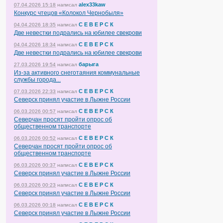
alex33kaw
07.04.2026 15:18
написал
Конкурс чтецов «Колокол Чернобыля»
С Е В Е Р С К
04.04.2026 18:35
написал
Две невестки подрались на юбилее свекрови
С Е В Е Р С К
04.04.2026 18:34
написал
Две невестки подрались на юбилее свекрови
барыга
27.03.2026 19:54
написал
Из-за активного снеготаяния коммунальные
службы города...
С Е В Е Р С К
07.03.2026 22:33
написал
Северск принял участие в Лыжне России
С Е В Е Р С К
06.03.2026 00:57
написал
Северчан просят пройти опрос об
общественном транспорте
С Е В Е Р С К
06.03.2026 00:52
написал
Северчан просят пройти опрос об
общественном транспорте
С Е В Е Р С К
06.03.2026 00:37
написал
Северск принял участие в Лыжне России
С Е В Е Р С К
06.03.2026 00:23
написал
Северск принял участие в Лыжне России
С Е В Е Р С К
06.03.2026 00:18
написал
Северск принял участие в Лыжне России