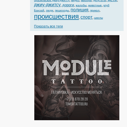
,
,
,
,
,
бразильское джиу-джитсу
видео
выборы
депутаты
джиу-джитсу
дороги
,
,
,
,
жалобы
животные
клуб
полиция
,
,
,
,
,
Банзай
люди
пешеходы
прикол
происшествия
спорт
,
,
школы
Показать все теги