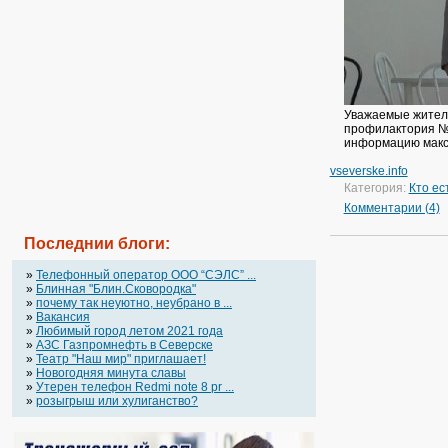
Уважаемые жител
профилактория №1
информацию макс
vseverske.info
Категория:
Кто ес
Комментарии (4)
Последнии блоги:
»
Телефонный оператор OOO “СЭЛС” ...
»
Блинная "Блин.Сковородка"
»
почему так неуютно, неубрано в ...
»
Вакансия
»
Любимый город летом 2021 года
»
АЗС Газпромнефть в Северске
»
Театр "Наш мир" приглашает!
»
Новогодняя минута славы
»
Утерен телефон Redmi note 8 pr ...
»
розыгрыш или хулиганство?