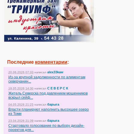
Последние
комментарии
:
alex33kaw
20.06.2026 07:33
написал
Из-за крупной задолженности по алиментам
северчанин...
С Е В Е Р С К
19.05.2026 14:30
написал
Житель Северска под давлением мошенников
вскрыл сейф...
барыга
04.05.2026 21:25
написал
Власти планируют наполнить высохшее озеро
из Томи
барыга
23.04.2026 21:39
написал
Стартовало голосование по выбору дизайн-
проектов для...