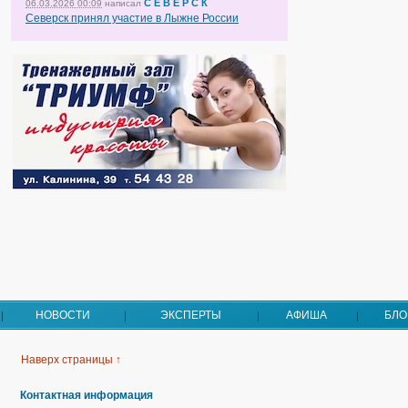
С Е В Е Р С К
06.03.2026 00:09
написал
Северск принял участие в Лыжне России
НОВОСТИ
ЭКСПЕРТЫ
АФИША
БЛО
Наверх страницы ↑
Контактная информация