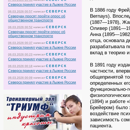
Северск принял участие в Лыжне России
В 1886 году Фрей
С Е В Е Р С К
06.03.2026 00:57
написал
Bernays). Впосл
Северчан просят пройти опрос об
общественном транспорте
(1887—1978), Жа
С Е В Е Р С К
Оливер (1891—19
06.03.2026 00:52
написал
Северчан просят пройти опрос об
Анна (1895—1982
общественном транспорте
отца, основала 
С Е В Е Р С К
06.03.2026 00:37
написал
разрабатывала п
Северск принял участие в Лыжне России
вклад в теорию и
С Е В Е Р С К
06.03.2026 00:23
написал
Северск принял участие в Лыжне России
В 1891 году изда
С Е В Е Р С К
06.03.2026 00:18
написал
частности, впер
Северск принял участие в Лыжне России
общепринятой то
С Е В Е Р С К
06.03.2026 00:09
написал
определенных ег
Северск принял участие в Лыжне России
функционально-г
физиологических
(1894) и работе 
Брейером) было 
воздействие пси
зависимость сом
пациента.