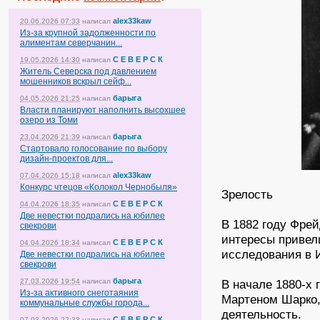
alex33kaw
20.06.2026 07:33
написал
Из-за крупной задолженности по
алиментам северчанин...
С Е В Е Р С К
19.05.2026 14:30
написал
Житель Северска под давлением
мошенников вскрыл сейф...
барыга
04.05.2026 21:25
написал
Власти планируют наполнить высохшее
озеро из Томи
барыга
23.04.2026 21:39
написал
Стартовало голосование по выбору
дизайн-проектов для...
alex33kaw
07.04.2026 15:18
написал
Конкурс чтецов «Колокол Чернобыля»
Зрелость
С Е В Е Р С К
04.04.2026 18:35
написал
Две невестки подрались на юбилее
В 1882 году Фре
свекрови
интересы привели
С Е В Е Р С К
04.04.2026 18:34
написал
исследования в 
Две невестки подрались на юбилее
свекрови
барыга
27.03.2026 19:54
написал
В начале 1880-х
Из-за активного снеготаяния
Мартеном Шарко,
коммунальные службы города...
деятельность.
С Е В Е Р С К
07.03.2026 22:33
написал