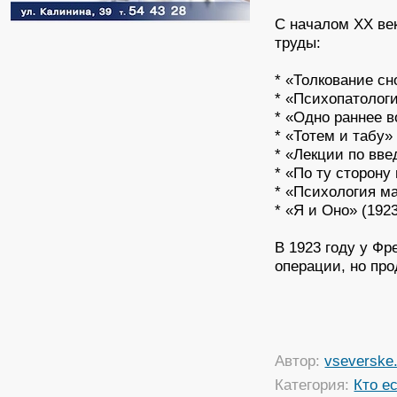
С началом XX ве
труды:
* «Толкование сн
* «Психопатолог
* «Одно раннее 
* «Тотем и табу» 
* «Лекции по вв
* «По ту сторону
* «Психология ма
* «Я и Оно» (192
В 1923 году у Фр
операции, но пр
Автор:
vseverske.
Категория:
Кто ес