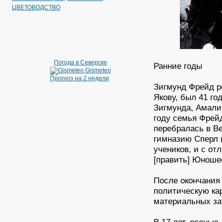
ЦВЕТОВОДСТВО
Погода в Северске
Ранние годы
Gismeteo
Прогноз на 2 недели
Зигмунд Фрейд ро
Якову, был 41 го
Зигмунда, Амалии
году семья Фрей
перебралась в Ве
гимназию Сперл 
учеников, и с от
[править] Юноше
После окончания
политическую ка
материальных за