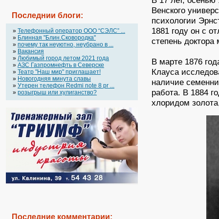
В 17 лет, осенью
Венского универс
Последнии блоги:
психологии Эрнст
1881 году он с 
»
Телефонный оператор OOO “СЭЛС” ...
»
Блинная "Блин.Сковородка"
степень доктора
»
почему так неуютно, неубрано в ...
»
Вакансия
»
Любимый город летом 2021 года
В марте 1876 го
»
АЗС Газпромнефть в Северске
Клауса исследова
»
Театр "Наш мир" приглашает!
»
Новогодняя минута славы
наличие семенник
»
Утерен телефон Redmi note 8 pr ...
работа. В 1884 г
»
розыгрыш или хулиганство?
хлоридом золота
Последние
комментарии
: