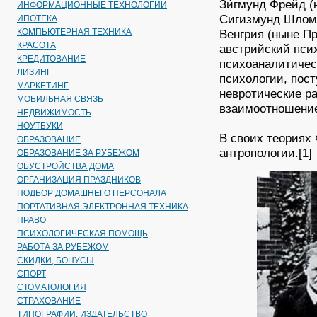
Зи́гмунд Фрейд (
ИНФОРМАЦИОННЫЕ ТЕХНОЛОГИИ
Сигизмунд Шломо
ИПОТЕКА
КОМПЬЮТЕРНАЯ ТЕХНИКА
Венгрия (ныне П
КРАСОТА
австрийский псих
КРЕДИТОВАНИЕ
психоаналитичес
ЛИЗИНГ
психологии, пос
МАРКЕТИНГ
невротические р
МОБИЛЬНАЯ СВЯЗЬ
взаимоотношение
НЕДВИЖИМОСТЬ
НОУТБУКИ
В своих теориях
ОБРАЗОВАНИЕ
антропологии.[1]
ОБРАЗОВАНИЕ ЗА РУБЕЖОМ
ОБУСТРОЙСТВА ДОМА
ОРГАНИЗАЦИЯ ПРАЗДНИКОВ
ПОДБОР ДОМАШНЕГО ПЕРСОНАЛА
ПОРТАТИВНАЯ ЭЛЕКТРОННАЯ ТЕХНИКА
ПРАВО
ПСИХОЛОГИЧЕСКАЯ ПОМОЩЬ
РАБОТА ЗА РУБЕЖОМ
СКИДКИ, БОНУСЫ
СПОРТ
СТОМАТОЛОГИЯ
СТРАХОВАНИЕ
ТИПОГРАФИИ, ИЗДАТЕЛЬСТВО