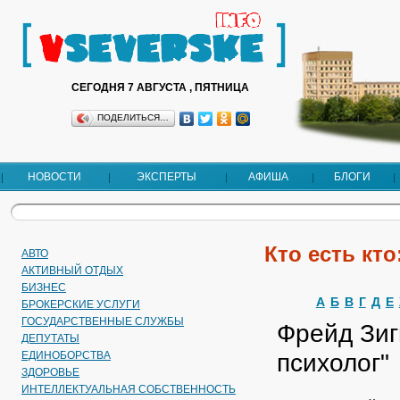
СЕГОДНЯ 7 АВГУСТА , ПЯТНИЦА
ПОДЕЛИТЬСЯ…
НОВОСТИ
ЭКСПЕРТЫ
АФИША
БЛОГИ
Кто есть кто
АВТО
АКТИВНЫЙ ОТДЫХ
БИЗНЕС
А
Б
В
Г
Д
Е
БРОКЕРСКИЕ УСЛУГИ
ГОСУДАРСТВЕННЫЕ СЛУЖБЫ
Фрейд Зиг
ДЕПУТАТЫ
психолог"
EДИНОБОРСТВА
ЗДОРОВЬЕ
ИНТЕЛЛЕКТУАЛЬНАЯ СОБСТВЕННОСТЬ