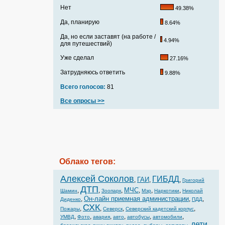
Нет
49.38%
Да, планирую
8.64%
Да, но если заставят (на работе /
4.94%
для путешествий)
Уже сделал
27.16%
Затрудняюсь ответить
9.88%
Всего голосов:
81
Все опросы >>
Облако тегов:
Алексей Соколов
ГИБДД
ГАИ
,
,
,
Григорий
ДТП
МЧС
,
,
,
,
,
,
Шамин
Зоопарк
Мэр
Наркотики
Николай
Он-лайн приемная администрации
,
,
,
Диденко
ПДД
СХК
,
,
,
,
Пожары
Северск
Северский кадетский корпус
,
,
,
,
,
,
УМВД
Фото
авария
авто
автобусы
автомобили
дети