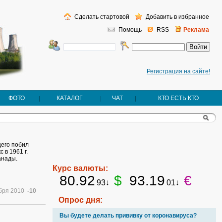
Сделать стартовой
Добавить в избранное
Помощь
RSS
Реклама
Регистрация на сайте!
ФОТО
КАТАЛОГ
ЧАТ
КТО ЕСТЬ КТО
щего побил
 в 1961 г.
анады.
Курс валюты:
80.92
$
93.19
€
93↓
01↓
абря 2010
-10
Опрос дня:
Вы будете делать прививку от коронавируса?