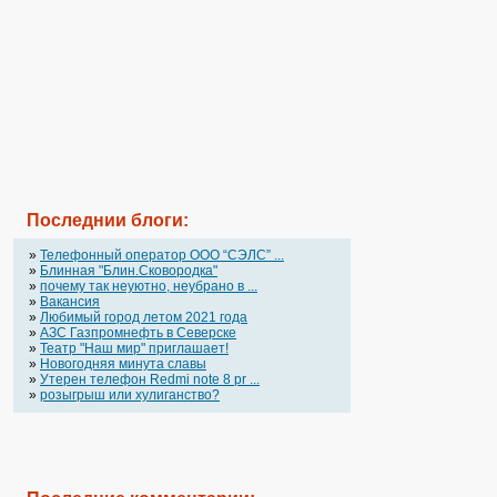
Последнии блоги:
»
Телефонный оператор OOO “СЭЛС” ...
»
Блинная "Блин.Сковородка"
»
почему так неуютно, неубрано в ...
»
Вакансия
»
Любимый город летом 2021 года
»
АЗС Газпромнефть в Северске
»
Театр "Наш мир" приглашает!
»
Новогодняя минута славы
»
Утерен телефон Redmi note 8 pr ...
»
розыгрыш или хулиганство?