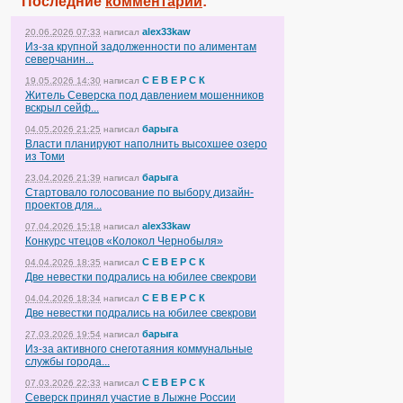
Последние
комментарии
:
alex33kaw
20.06.2026 07:33
написал
Из-за крупной задолженности по алиментам
северчанин...
С Е В Е Р С К
19.05.2026 14:30
написал
Житель Северска под давлением мошенников
вскрыл сейф...
барыга
04.05.2026 21:25
написал
Власти планируют наполнить высохшее озеро
из Томи
барыга
23.04.2026 21:39
написал
Стартовало голосование по выбору дизайн-
проектов для...
alex33kaw
07.04.2026 15:18
написал
Конкурс чтецов «Колокол Чернобыля»
С Е В Е Р С К
04.04.2026 18:35
написал
Две невестки подрались на юбилее свекрови
С Е В Е Р С К
04.04.2026 18:34
написал
Две невестки подрались на юбилее свекрови
барыга
27.03.2026 19:54
написал
Из-за активного снеготаяния коммунальные
службы города...
С Е В Е Р С К
07.03.2026 22:33
написал
Северск принял участие в Лыжне России