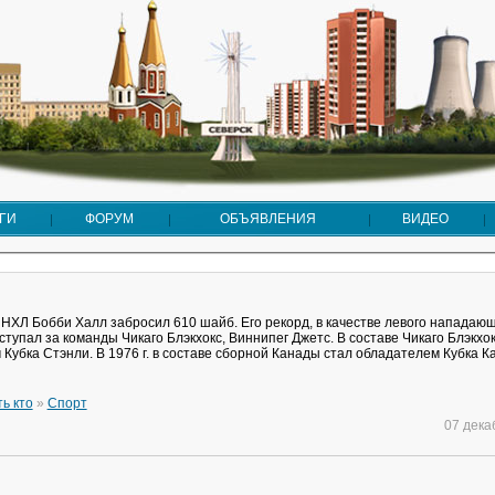
ГИ
ФОРУМ
ОБЪЯВЛЕНИЯ
ВИДЕО
в НХЛ Бобби Халл забросил 610 шайб. Его рекорд, в качестве левого нападаю
тупал за команды Чикаго Блэкхокс, Виннипег Джетс. В составе Чикаго Блэкхокс
Кубка Стэнли. В 1976 г. в составе сборной Канады стал обладателем Кубка К
ть кто
»
Спорт
07 дек