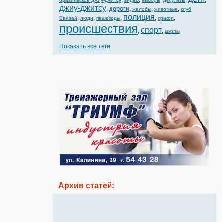
,
,
,
,
,
бразильское джиу-джитсу
видео
выборы
депутаты
джиу-джитсу
дороги
,
,
,
,
жалобы
животные
клуб
полиция
,
,
,
,
,
Банзай
люди
пешеходы
прикол
происшествия
спорт
,
,
школы
Показать все теги
Архив статей: