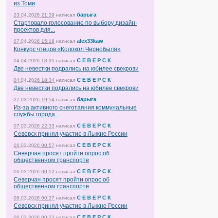
из Томи
барыга
23.04.2026 21:39
написал
Стартовало голосование по выбору дизайн-
проектов для...
alex33kaw
07.04.2026 15:18
написал
Конкурс чтецов «Колокол Чернобыля»
С Е В Е Р С К
04.04.2026 18:35
написал
Две невестки подрались на юбилее свекрови
С Е В Е Р С К
04.04.2026 18:34
написал
Две невестки подрались на юбилее свекрови
барыга
27.03.2026 19:54
написал
Из-за активного снеготаяния коммунальные
службы города...
С Е В Е Р С К
07.03.2026 22:33
написал
Северск принял участие в Лыжне России
С Е В Е Р С К
06.03.2026 00:57
написал
Северчан просят пройти опрос об
общественном транспорте
С Е В Е Р С К
06.03.2026 00:52
написал
Северчан просят пройти опрос об
общественном транспорте
С Е В Е Р С К
06.03.2026 00:37
написал
Северск принял участие в Лыжне России
С Е В Е Р С К
06.03.2026 00:23
написал