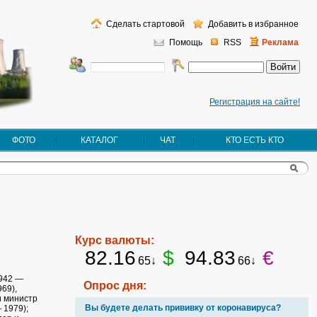
Сделать стартовой
Добавить в избранное
Помощь
RSS
Реклама
Регистрация на сайте!
ФОТО
КАТАЛОГ
ЧАТ
КТО ЕСТЬ КТО
Курс валюты:
82.16
$
94.83
€
65↓
66↓
1942 —
Опрос дня:
69),
и министр
Вы будете делать прививку от коронавируса?
 1979);