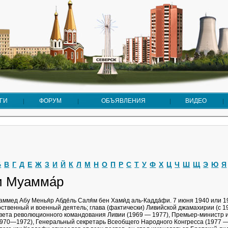
ГИ
ФОРУМ
ОБЪЯВЛЕНИЯ
ВИДЕО
Б
В
Г
Д
Е
Ж
З
И
Й
К
Л
М
Н
О
П
Р
С
Т
У
Ф
Х
Ц
Ч
Ш
Щ
Э
Ю
Я
и Муамма́р
ммед Абу Менья́р Абде́ль Саля́м бен Хами́д аль-Кадда́фи. 7 июня 1940 или 
ственный и военный деятель; глава (фактически) Ливийской джамахирии (с 19
ета революционного командования Ливии (1969 — 1977), Премьер-министр 
970—1972), Генеральный секретарь Всеобщего Народного Конгресса (1977 —