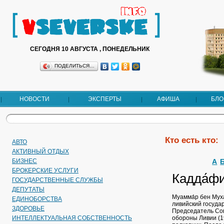
СЕГОДНЯ 10 АВГУСТА , ПОНЕДЕЛЬНИК
ПОДЕЛИТЬСЯ…
НОВОСТИ
ЭКСПЕРТЫ
АФИША
БЛО
Кто есть кто:
АВТО
АКТИВНЫЙ ОТДЫХ
БИЗНЕС
А
БРОКЕРСКИЕ УСЛУГИ
Кадда́ф
ГОСУДАРСТВЕННЫЕ СЛУЖБЫ
ДЕПУТАТЫ
Муамма́р бен Муха
EДИНОБОРСТВА
ливийский государ
ЗДОРОВЬЕ
Председатель Сов
ИНТЕЛЛЕКТУАЛЬНАЯ СОБСТВЕННОСТЬ
обороны Ливии (1