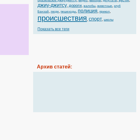
,
,
,
,
,
бразильское джиу-джитсу
видео
выборы
депутаты
джиу-джитсу
дороги
,
,
,
,
жалобы
животные
клуб
полиция
,
,
,
,
,
Банзай
люди
пешеходы
прикол
происшествия
спорт
,
,
школы
Показать все теги
Архив статей: