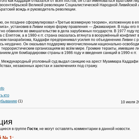
того как Каддафи отказался от всех постов, он стал именоваться Братский ли
восентябрьской Великой революции Социалистической Народной Ливийской 
ратский вождь и руководитель революции.
ю, он позднее сформулировал «Третью всемирную теорию», изложенную в ег
нига», установив в Ливии новую форму правления — Джамахирия. В годы его 
но обвиняли во вмешательстве в дела зарубежных государств. В 1977 году 
 с Египтом, а в 1980-х гг. страна оказалась втянута в вооружённый конфликт в
ком панарабизма, Каддафи предпринимал усилия по объединению Ливии с р
сь неудачно. Он оказывал поддержку многочисленным национально-освобод
террористическим организациям во всём мире. Громкие теракты, имевшие л
анием для бомбардировки страны в 1986 году и введения санкций в 1990-х гг.
а Международный уголовный суд выдал санкцию на арест Муаммара Каддафи
йствах, незаконных арестах и заключениях под стражу.
nfo
ть кто
 убыванию
(1)
10 июля 
ция
щиеся в группе
Гости
, не могут оставлять комментарии в данной новости.
 № 1: