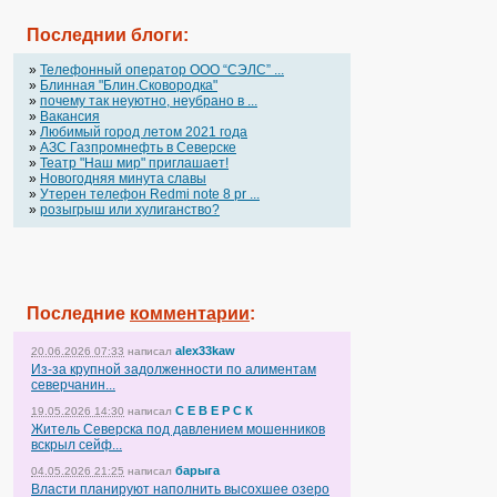
Последнии блоги:
»
Телефонный оператор OOO “СЭЛС” ...
»
Блинная "Блин.Сковородка"
»
почему так неуютно, неубрано в ...
»
Вакансия
»
Любимый город летом 2021 года
»
АЗС Газпромнефть в Северске
»
Театр "Наш мир" приглашает!
»
Новогодняя минута славы
»
Утерен телефон Redmi note 8 pr ...
»
розыгрыш или хулиганство?
Последние
комментарии
:
alex33kaw
20.06.2026 07:33
написал
Из-за крупной задолженности по алиментам
северчанин...
С Е В Е Р С К
19.05.2026 14:30
написал
Житель Северска под давлением мошенников
вскрыл сейф...
барыга
04.05.2026 21:25
написал
Власти планируют наполнить высохшее озеро