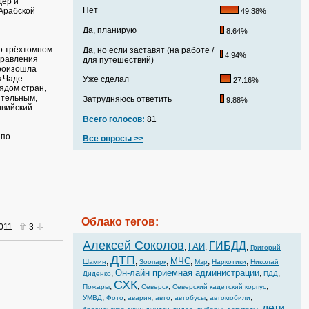
дер и
Нет
Арабской
49.38%
Да, планирую
8.64%
о трёхтомном
Да, но если заставят (на работе /
4.94%
правления
для путешествий)
произошла
 Чаде.
Уже сделал
27.16%
ядом стран,
ительным,
Затрудняюсь ответить
9.88%
ивийский
Всего голосов:
81
 по
Все опросы >>
Облако тегов:
2011
3
Алексей Соколов
ГИБДД
ГАИ
,
,
,
Григорий
ДТП
МЧС
,
,
,
,
,
,
Шамин
Зоопарк
Мэр
Наркотики
Николай
Он-лайн приемная администрации
,
,
,
Диденко
ПДД
СХК
,
,
,
,
Пожары
Северск
Северский кадетский корпус
,
,
,
,
,
,
УМВД
Фото
авария
авто
автобусы
автомобили
дети