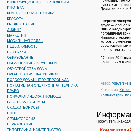
полковник. После 
ИНФОРМАЦИОННЫЕ ТЕХНОЛОГИИ
руководитель пер
ИПОТЕКА
Джамахирии или Б
КОМПЬЮТЕРНАЯ ТЕХНИКА
КРАСОТА
Свергнув монархи
КРЕДИТОВАНИЕ
труде «Зелёная к
Ливию неоднократ
ЛИЗИНГ
пограничная война
МАРКЕТИНГ
Являясь сторонни
МОБИЛЬНАЯ СВЯЗЬ
которые окончили
революционным и 
НЕДВИЖИМОСТЬ
след, стали основ
НОУТБУКИ
ОБРАЗОВАНИЕ
27 июня 2011 год
обвинениям в уби
ОБРАЗОВАНИЕ ЗА РУБЕЖОМ
ОБУСТРОЙСТВА ДОМА
ОРГАНИЗАЦИЯ ПРАЗДНИКОВ
ПОДБОР ДОМАШНЕГО ПЕРСОНАЛА
Автор:
vseverske.i
ПОРТАТИВНАЯ ЭЛЕКТРОННАЯ ТЕХНИКА
Категория:
Кто ес
ПРАВО
Комментарии:
по
ПСИХОЛОГИЧЕСКАЯ ПОМОЩЬ
РАБОТА ЗА РУБЕЖОМ
СКИДКИ, БОНУСЫ
Информа
СПОРТ
СТОМАТОЛОГИЯ
Посетители, находя
СТРАХОВАНИЕ
Комментарий
ТИПОГРАФИИ, ИЗДАТЕЛЬСТВО