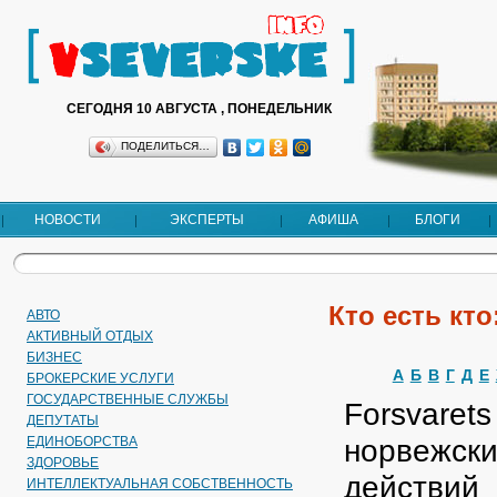
СЕГОДНЯ 10 АВГУСТА , ПОНЕДЕЛЬНИК
ПОДЕЛИТЬСЯ…
НОВОСТИ
ЭКСПЕРТЫ
АФИША
БЛОГИ
Кто есть кто
АВТО
АКТИВНЫЙ ОТДЫХ
БИЗНЕС
А
Б
В
Г
Д
Е
БРОКЕРСКИЕ УСЛУГИ
ГОСУДАРСТВЕННЫЕ СЛУЖБЫ
Forsvaret
ДЕПУТАТЫ
норвежски
EДИНОБОРСТВА
ЗДОРОВЬЕ
действий
ИНТЕЛЛЕКТУАЛЬНАЯ СОБСТВЕННОСТЬ