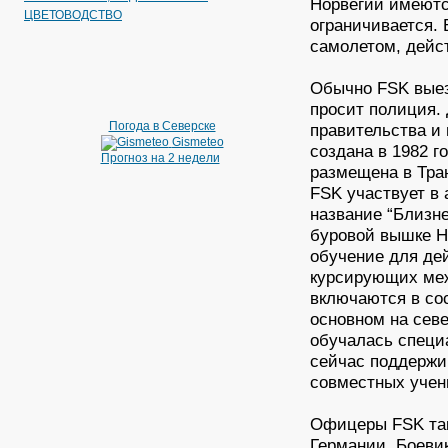
Норвегии имеютс
ЦВЕТОВОДСТВО
ограничивается.
самолетом, дейс
Обычно FSK выез
просит полиция.
Погода в Северске
правительства и
Gismeteo
создана в 1982 г
Прогноз на 2 недели
размещена в Тран
FSK участвует в
название “Близне
буровой вышке H
обучение для де
курсирующих меж
включаются в со
основном на сев
обучалась специ
сейчас поддержи
совместных учен
Офицеры FSK так
Германии. Боевик