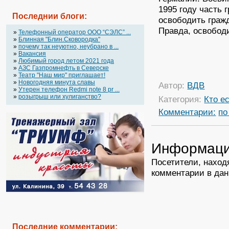
1995 году часть
Последнии блоги:
освободить гражд
Правда, освободи
»
Телефонный оператор OOO “СЭЛС” ...
»
Блинная "Блин.Сковородка"
»
почему так неуютно, неубрано в ...
»
Вакансия
»
Любимый город летом 2021 года
»
АЗС Газпромнефть в Северске
»
Театр "Наш мир" приглашает!
»
Новогодняя минута славы
Автор:
ВДВ
»
Утерен телефон Redmi note 8 pr ...
»
розыгрыш или хулиганство?
Категория:
Кто ес
Комментарии:
по
Информац
Посетители, наход
комментарии в дан
Последние
комментарии
: