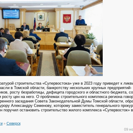
ратурой строительства «Супервостока» уже в 2023 году приведет к ликв
расли в Томской области, банкротству нескольких крупных предприятий-
ков, росту безработицы, дефицита городского и областного бюджета, 
 росту цен на него.
О проблемах строительного комплекса региона гово
ренного заседания Совета Законодательной Думы Томской области, обр
урору Александру Семенову, которому заместитель генерального проку
 поручил остановить строительство жилого комплекса «Супервосток» в
ти
»
Северск
09 н