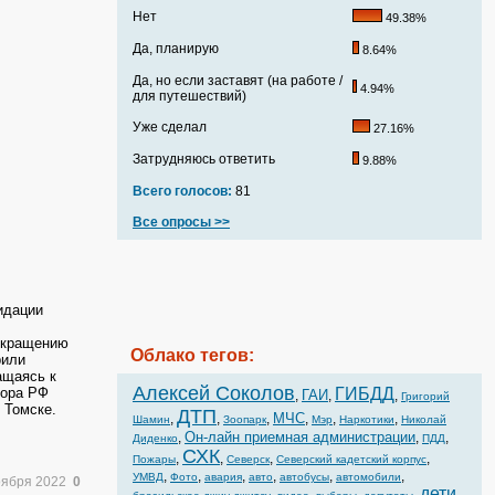
Нет
49.38%
Да, планирую
8.64%
Да, но если заставят (на работе /
4.94%
для путешествий)
Уже сделал
27.16%
Затрудняюсь ответить
9.88%
Всего голосов:
81
Все опросы >>
идации
сокращению
Облако тегов:
рили
ащаясь к
Алексей Соколов
рора РФ
ГИБДД
ГАИ
,
,
,
Григорий
 Томске.
ДТП
МЧС
,
,
,
,
,
,
Шамин
Зоопарк
Мэр
Наркотики
Николай
Он-лайн приемная администрации
,
,
,
Диденко
ПДД
СХК
,
,
,
,
Пожары
Северск
Северский кадетский корпус
,
,
,
,
,
,
УМВД
Фото
авария
авто
автобусы
автомобили
оября 2022
0
дети