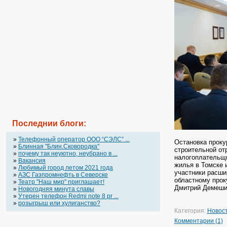
Последнии блоги:
»
Телефонный оператор OOO “СЭЛС” ...
Остановка проку
»
Блинная "Блин.Сковородка"
строительной от
»
почему так неуютно, неубрано в ...
налогоплательщи
»
Вакансия
жилья в Томске и
»
Любимый город летом 2021 года
участники расши
»
АЗС Газпромнефть в Северске
областному прок
»
Театр "Наш мир" приглашает!
Дмитрий Демешин
»
Новогодняя минута славы
»
Утерен телефон Redmi note 8 pr ...
»
розыгрыш или хулиганство?
Категория:
Новос
Комментарии (1)