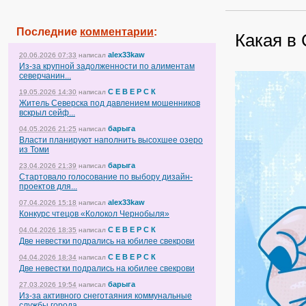
Последние
комментарии
:
Какая в 
alex33kaw
20.06.2026 07:33
написал
Из-за крупной задолженности по алиментам
северчанин...
С Е В Е Р С К
19.05.2026 14:30
написал
Житель Северска под давлением мошенников
вскрыл сейф...
барыга
04.05.2026 21:25
написал
Власти планируют наполнить высохшее озеро
из Томи
барыга
23.04.2026 21:39
написал
Стартовало голосование по выбору дизайн-
проектов для...
alex33kaw
07.04.2026 15:18
написал
Конкурс чтецов «Колокол Чернобыля»
С Е В Е Р С К
04.04.2026 18:35
написал
Две невестки подрались на юбилее свекрови
С Е В Е Р С К
04.04.2026 18:34
написал
Две невестки подрались на юбилее свекрови
барыга
27.03.2026 19:54
написал
Из-за активного снеготаяния коммунальные
службы города...