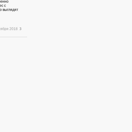
бенно
ес с
о выглядят
тября 2018
3