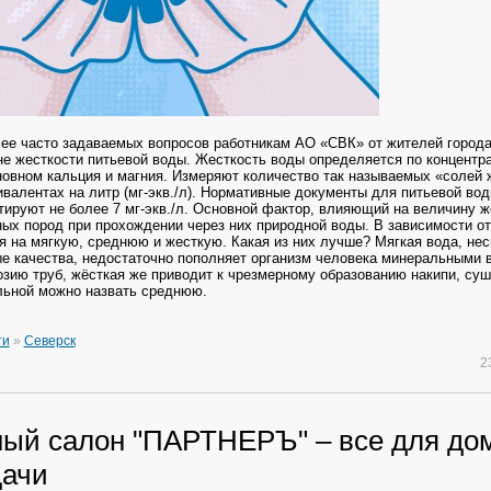
ее часто задаваемых вопросов работникам АО «СВК» от жителей города
не жесткости питьевой воды. Жесткость воды определяется по концентр
новном кальция и магния.
Измеряют количество так называемых «солей 
валентах на литр (мг-экв./л). Нормативные документы для питьевой во
ируют не более 7 мг-экв./л.
Основной фактор, влияющий на величину же
ных пород при прохождении через них природной воды. В зависимости от
я на мягкую, среднюю и жесткую. Какая из них лучше? Мягкая вода, нес
е качества, недостаточно пополняет организм человека минеральными
озию труб, жёсткая же приводит к чрезмерному образованию накипи, суш
льной можно назвать среднюю.
ти
»
Северск
2
ый салон "ПАРТНЕРЪ" – все для дом
дачи