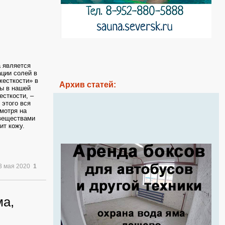
 является
ации солей в
жесткости» в
Архив статей:
ды в нашей
сткости, –
 этого вся
мотря на
 веществами
ит кожу.
3 мая 2020
1
а,