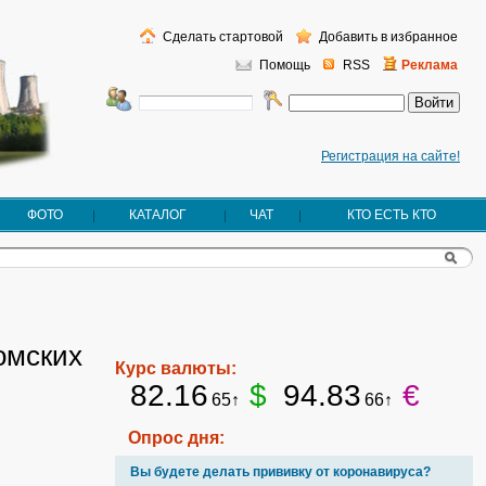
Сделать стартовой
Добавить в избранное
Помощь
RSS
Реклама
Регистрация на сайте!
ФОТО
КАТАЛОГ
ЧАТ
КТО ЕСТЬ КТО
омских
Курс валюты:
82.16
$
94.83
€
65↑
66↑
Опрос дня:
Вы будете делать прививку от коронавируса?