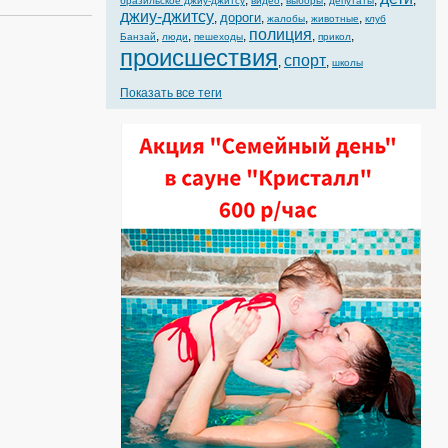
,
,
,
,
,
бразильское джиу-джитсу
видео
выборы
депутаты
джиу-джитсу
дороги
,
,
,
,
жалобы
животные
клуб
полиция
,
,
,
,
,
Банзай
люди
пешеходы
прикол
происшествия
спорт
,
,
школы
Показать все теги