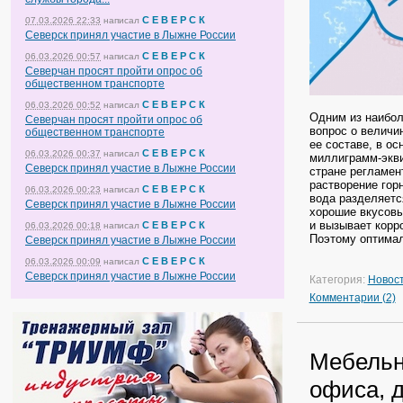
С Е В Е Р С К
07.03.2026 22:33
написал
Северск принял участие в Лыжне России
С Е В Е Р С К
06.03.2026 00:57
написал
Северчан просят пройти опрос об
общественном транспорте
С Е В Е Р С К
06.03.2026 00:52
написал
Одним из наибол
Северчан просят пройти опрос об
вопрос о величи
общественном транспорте
ее составе, в ос
С Е В Е Р С К
06.03.2026 00:37
написал
миллиграмм-экви
Северск принял участие в Лыжне России
стране регламент
растворение гор
С Е В Е Р С К
06.03.2026 00:23
написал
вода разделяетс
Северск принял участие в Лыжне России
хорошие вкусовы
и вызывает корр
С Е В Е Р С К
06.03.2026 00:18
написал
Поэтому оптима
Северск принял участие в Лыжне России
С Е В Е Р С К
06.03.2026 00:09
написал
Северск принял участие в Лыжне России
Категория:
Новос
Комментарии (2)
Мебельн
офиса, 