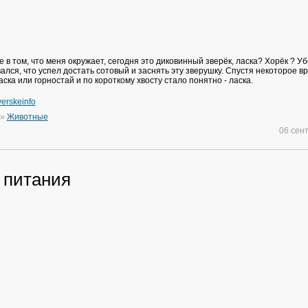
 в том, что меня окружает, сегодня это диковинный зверёк, ласка? Хорёк ? У
лся, что успел достать сотовый и заснять эту зверушку. Спустя некоторое в
ска или горностай и по короткому хвосту стало понятно - ласка.
erskeinfo
»
Животные
06 сен
 питания