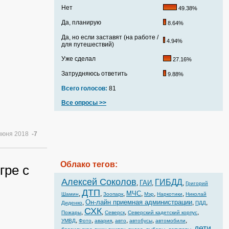
Нет
49.38%
Да, планирую
8.64%
Да, но если заставят (на работе /
4.94%
для путешествий)
Уже сделал
27.16%
Затрудняюсь ответить
9.88%
Всего голосов:
81
Все опросы >>
июня 2018
-7
Облако тегов:
гре с
Алексей Соколов
ГИБДД
ГАИ
,
,
,
Григорий
ДТП
МЧС
,
,
,
,
,
,
Шамин
Зоопарк
Мэр
Наркотики
Николай
Он-лайн приемная администрации
,
,
,
Диденко
ПДД
СХК
,
,
,
,
Пожары
Северск
Северский кадетский корпус
,
,
,
,
,
,
УМВД
Фото
авария
авто
автобусы
автомобили
дети