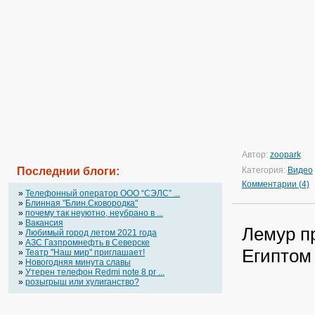
Автор:
zoopark
Последнии блоги:
Категория:
Видео
Комментарии (4)
»
Телефонный оператор OOO “СЭЛС” ...
»
Блинная "Блин.Сковородка"
»
почему так неуютно, неубрано в ...
»
Вакансия
Лемур пр
»
Любимый город летом 2021 года
»
АЗС Газпромнефть в Северске
Египтом
»
Театр "Наш мир" приглашает!
»
Новогодняя минута славы
»
Утерен телефон Redmi note 8 pr ...
»
розыгрыш или хулиганство?