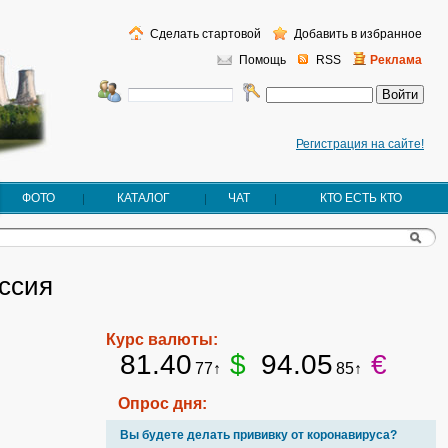
Сделать стартовой
Добавить в избранное
Помощь
RSS
Реклама
Регистрация на сайте!
ФОТО
КАТАЛОГ
ЧАТ
КТО ЕСТЬ КТО
оссия
Курс валюты:
81.40
$
94.05
€
77↑
85↑
Опрос дня:
Вы будете делать прививку от коронавируса?