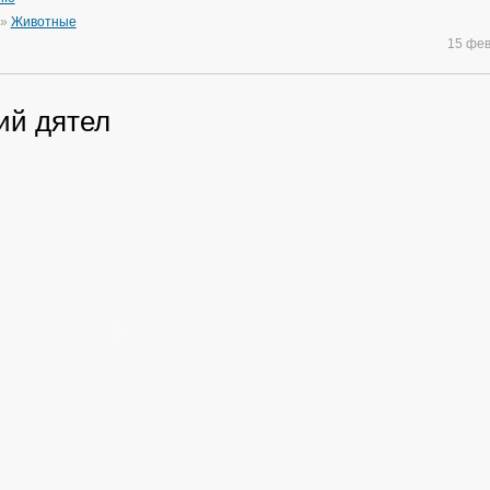
»
Животные
15 фе
ий дятел