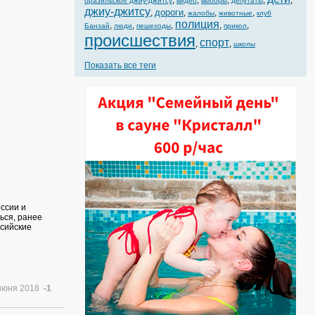
,
,
,
,
,
бразильское джиу-джитсу
видео
выборы
депутаты
джиу-джитсу
дороги
,
,
,
,
жалобы
животные
клуб
полиция
,
,
,
,
,
Банзай
люди
пешеходы
прикол
происшествия
спорт
,
,
школы
Показать все теги
ссии и
ься, ранее
ссийские
июня 2018
-1