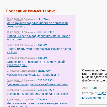
Последние
комментарии
:
alex33kaw
20.06.2026 07:33
написал
Из-за крупной задолженности по алиментам
северчанин...
С Е В Е Р С К
19.05.2026 14:30
написал
Житель Северска под давлением мошенников
вскрыл сейф...
барыга
04.05.2026 21:25
написал
Власти планируют наполнить высохшее озеро
из Томи
барыга
23.04.2026 21:39
написал
Стартовало голосование по выбору дизайн-
проектов для...
Самка черно-бело
alex33kaw
07.04.2026 15:18
написал
Египта второго ту
Конкурс чтецов «Колокол Чернобыля»
Мила предсказала
С Е В Е Р С К
футболисты одерж
04.04.2026 18:35
написал
Две невестки подрались на юбилее свекрови
Автор:
park
С Е В Е Р С К
04.04.2026 18:34
написал
Категория:
Видео
Две невестки подрались на юбилее свекрови
Комментарии (1)
барыга
27.03.2026 19:54
написал
Из-за активного снеготаяния коммунальные
службы города...