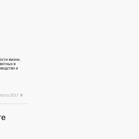
ости жизни,
вотных в
зводство и
вгуста 2017
8
те