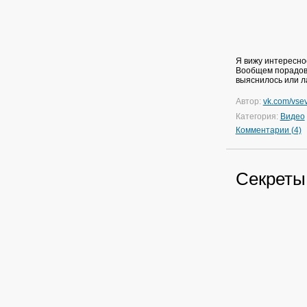
Я вижу интересное
Вообщем порадова
выяснилось или ла
Автор:
vk.com/vsev
Категория:
Видео
Комментарии (4)
Секреты