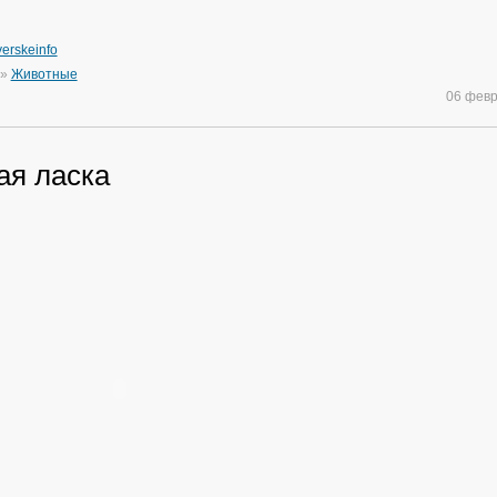
erskeinfo
»
Животные
06 фев
ая ласка