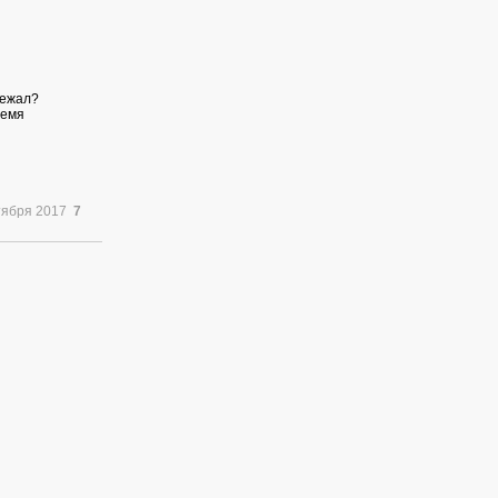
бежал?
ремя
тября 2017
7