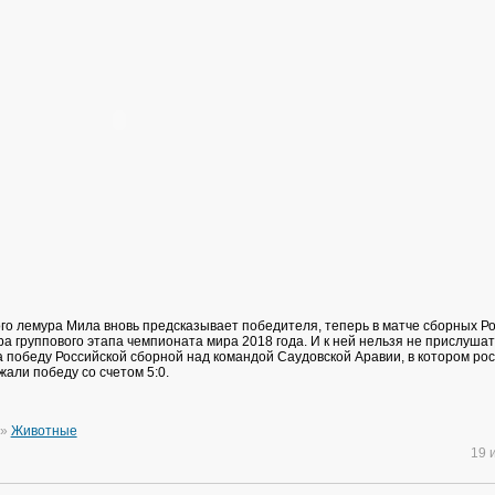
го лемура Мила вновь предсказывает победителя, теперь в матче сборных Ро
ра группового этапа чемпионата мира 2018 года. И к ней нельзя не прислушат
 победу Российской сборной над командой Саудовской Аравии, в котором ро
али победу со счетом 5:0.
»
Животные
19 