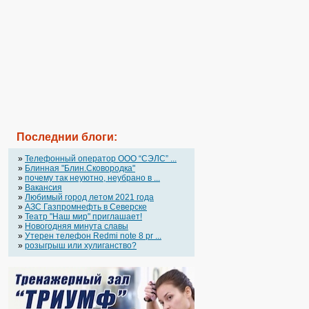
Последнии блоги:
»
Телефонный оператор OOO “СЭЛС” ...
»
Блинная "Блин.Сковородка"
»
почему так неуютно, неубрано в ...
»
Вакансия
»
Любимый город летом 2021 года
»
АЗС Газпромнефть в Северске
»
Театр "Наш мир" приглашает!
»
Новогодняя минута славы
»
Утерен телефон Redmi note 8 pr ...
»
розыгрыш или хулиганство?