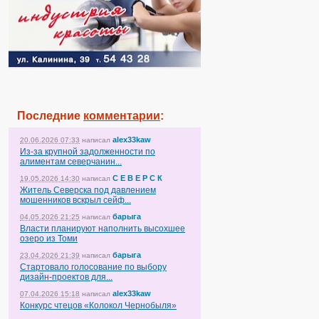
Последние
комментарии
:
alex33kaw
20.06.2026 07:33
написал
Из-за крупной задолженности по
алиментам северчанин...
С Е В Е Р С К
19.05.2026 14:30
написал
Житель Северска под давлением
мошенников вскрыл сейф...
барыга
04.05.2026 21:25
написал
Власти планируют наполнить высохшее
озеро из Томи
барыга
23.04.2026 21:39
написал
Стартовало голосование по выбору
дизайн-проектов для...
alex33kaw
07.04.2026 15:18
написал
Конкурс чтецов «Колокол Чернобыля»