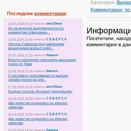
Категория:
Виде
Комментарии:
по
Последние
комментарии
:
alex33kaw
20.06.2026 07:33
написал
Информац
Из-за крупной задолженности по
алиментам северчанин...
Посетители, наход
С Е В Е Р С К
19.05.2026 14:30
написал
комментарии в дан
Житель Северска под давлением
мошенников вскрыл сейф...
барыга
04.05.2026 21:25
написал
Власти планируют наполнить высохшее
озеро из Томи
барыга
23.04.2026 21:39
написал
Стартовало голосование по выбору
дизайн-проектов для...
alex33kaw
07.04.2026 15:18
написал
Конкурс чтецов «Колокол Чернобыля»
С Е В Е Р С К
04.04.2026 18:35
написал
Две невестки подрались на юбилее
свекрови
С Е В Е Р С К
04.04.2026 18:34
написал
Две невестки подрались на юбилее
свекрови
барыга
27.03.2026 19:54
написал