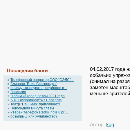
04.02.2017 года 
Последнии блоги:
собачьих упряжк
»
Телефонный оператор OOO “СЭЛС” ...
(снимал на разр
»
Блинная "Блин.Сковородка"
заметен масштаб
»
почему так неуютно, неубрано в ...
»
Вакансия
меньше зрителей 
»
Любимый город летом 2021 года
»
АЗС Газпромнефть в Северске
»
Театр "Наш мир" приглашает!
»
Новогодняя минута славы
»
Утерен телефон Redmi note 8 pr ...
»
розыгрыш или хулиганство?
Автор:
kag