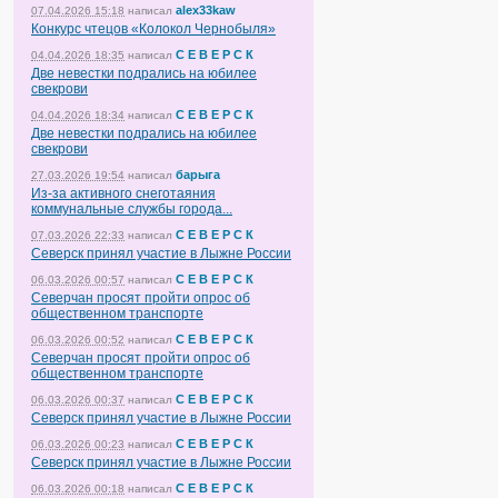
alex33kaw
07.04.2026 15:18
написал
Конкурс чтецов «Колокол Чернобыля»
С Е В Е Р С К
04.04.2026 18:35
написал
Две невестки подрались на юбилее
свекрови
С Е В Е Р С К
04.04.2026 18:34
написал
Две невестки подрались на юбилее
свекрови
барыга
27.03.2026 19:54
написал
Из-за активного снеготаяния
коммунальные службы города...
С Е В Е Р С К
07.03.2026 22:33
написал
Северск принял участие в Лыжне России
С Е В Е Р С К
06.03.2026 00:57
написал
Северчан просят пройти опрос об
общественном транспорте
С Е В Е Р С К
06.03.2026 00:52
написал
Северчан просят пройти опрос об
общественном транспорте
С Е В Е Р С К
06.03.2026 00:37
написал
Северск принял участие в Лыжне России
С Е В Е Р С К
06.03.2026 00:23
написал
Северск принял участие в Лыжне России
С Е В Е Р С К
06.03.2026 00:18
написал