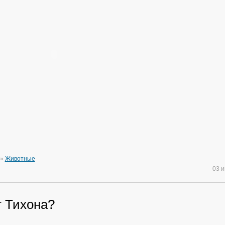
»
Животные
03 
т Тихона?