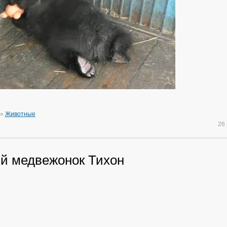
»
Животные
26
й медвежонок Тихон