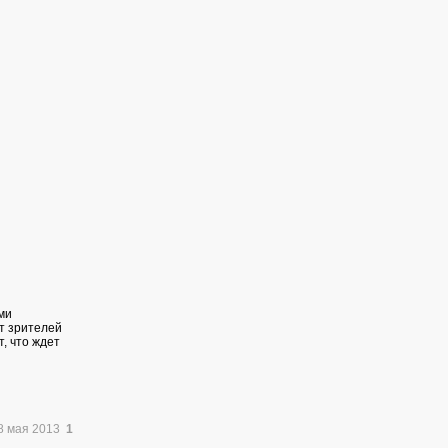
ми
т зрителей
, что ждет
8 мая 2013
1