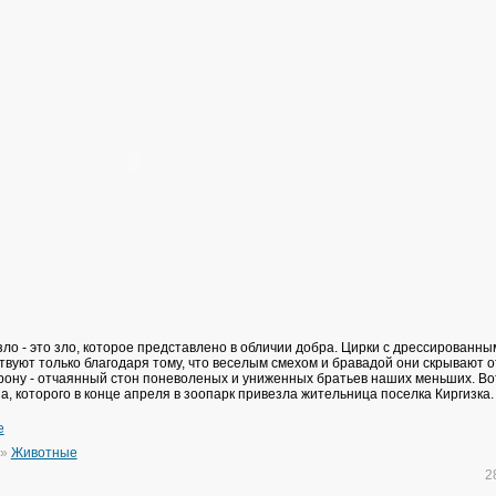
ло - это зло, которое представлено в обличии добра. Цирки с дрессированны
вуют только благодаря тому, что веселым смехом и бравадой они скрывают о
рону - отчаянный стон поневоленых и униженных братьев наших меньших. Вот
, которого в конце апреля в зоопарк привезла жительница поселка Киргизка.
e
»
Животные
2