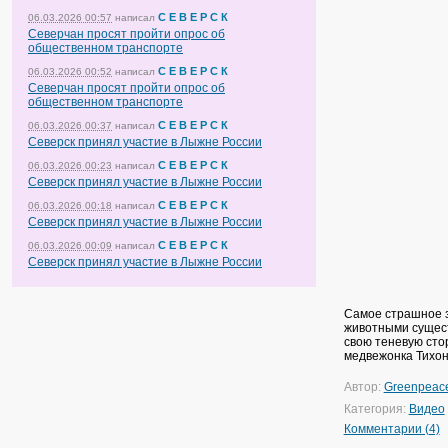
С Е В Е Р С К
06.03.2026 00:57
написал
Северчан просят пройти опрос об
общественном транспорте
С Е В Е Р С К
06.03.2026 00:52
написал
Северчан просят пройти опрос об
общественном транспорте
С Е В Е Р С К
06.03.2026 00:37
написал
Северск принял участие в Лыжне России
С Е В Е Р С К
06.03.2026 00:23
написал
Северск принял участие в Лыжне России
С Е В Е Р С К
06.03.2026 00:18
написал
Северск принял участие в Лыжне России
С Е В Е Р С К
06.03.2026 00:09
написал
Северск принял участие в Лыжне России
Самое страшное з
животными сущест
свою теневую сто
медвежонка Тихона
Автор:
Greenpeac
Категория:
Видео
Комментарии (4)