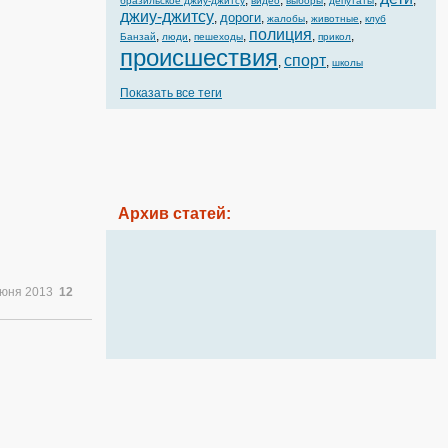
,
,
,
,
,
бразильское джиу-джитсу
видео
выборы
депутаты
джиу-джитсу
дороги
,
,
,
,
жалобы
животные
клуб
полиция
,
,
,
,
,
Банзай
люди
пешеходы
прикол
происшествия
спорт
,
,
школы
Показать все теги
Архив статей:
июня 2013
12