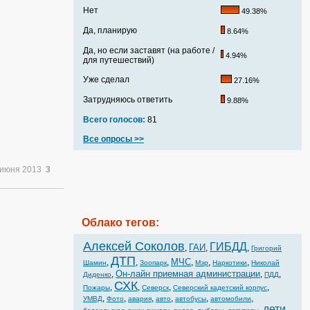
Нет
49.38%
Да, планирую
8.64%
Да, но если заставят (на работе /
4.94%
для путешествий)
Уже сделал
27.16%
Затрудняюсь ответить
9.88%
Всего голосов:
81
Все опросы >>
 июня 2013
3
Облако тегов:
Алексей Соколов
ГИБДД
ГАИ
,
,
,
Григорий
ДТП
МЧС
,
,
,
,
,
,
Шамин
Зоопарк
Мэр
Наркотики
Николай
Он-лайн приемная администрации
,
,
,
Диденко
ПДД
СХК
,
,
,
,
Пожары
Северск
Северский кадетский корпус
,
,
,
,
,
,
УМВД
Фото
авария
авто
автобусы
автомобили
дети