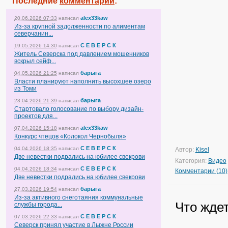
Последние
комментарии
:
alex33kaw
20.06.2026 07:33
написал
Из-за крупной задолженности по алиментам
северчанин...
С Е В Е Р С К
19.05.2026 14:30
написал
Житель Северска под давлением мошенников
вскрыл сейф...
барыга
04.05.2026 21:25
написал
Власти планируют наполнить высохшее озеро
из Томи
барыга
23.04.2026 21:39
написал
Стартовало голосование по выбору дизайн-
проектов для...
alex33kaw
07.04.2026 15:18
написал
Конкурс чтецов «Колокол Чернобыля»
С Е В Е Р С К
04.04.2026 18:35
написал
Автор:
Kisel
Две невестки подрались на юбилее свекрови
Категория:
Видео
С Е В Е Р С К
04.04.2026 18:34
написал
Комментарии (10)
Две невестки подрались на юбилее свекрови
барыга
27.03.2026 19:54
написал
Из-за активного снеготаяния коммунальные
Что жде
службы города...
С Е В Е Р С К
07.03.2026 22:33
написал
Северск принял участие в Лыжне России