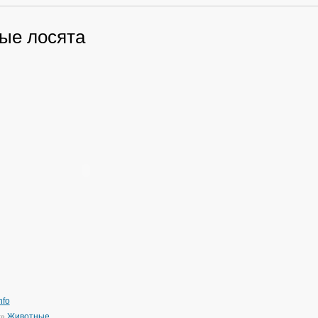
ые лосята
nfo
»
Животные