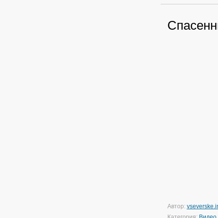
Cпасенн
Автор:
vseverske.i
Категория:
Видео