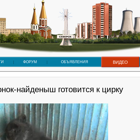
ГИ
ФОРУМ
ОБЪЯВЛЕНИЯ
ВИДЕО
нок-найденыш готовится к цирку