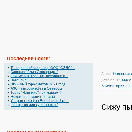
Последнии блоги:
»
Телефонный оператор OOO “СЭЛС” ...
»
Блинная "Блин.Сковородка"
Автор:
Greenpeac
»
почему так неуютно, неубрано в ...
»
Вакансия
Категория:
Видео
»
Любимый город летом 2021 года
Комментарии (3)
»
АЗС Газпромнефть в Северске
»
Театр "Наш мир" приглашает!
»
Новогодняя минута славы
»
Утерен телефон Redmi note 8 pr ...
Сижу пью
»
розыгрыш или хулиганство?