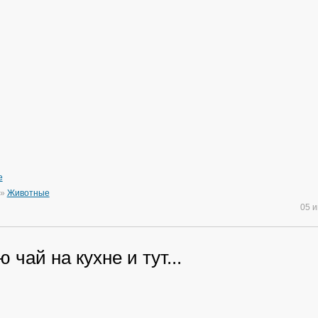
e
»
Животные
05 
 чай на кухне и тут...