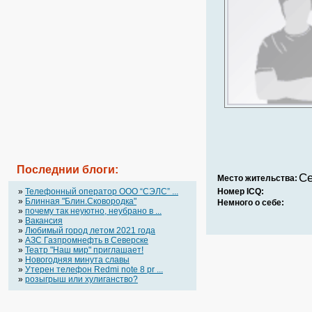
Последнии блоги:
Се
Место жительства:
»
Телефонный оператор OOO “СЭЛС” ...
Номер ICQ:
»
Блинная "Блин.Сковородка"
Немного о себе:
»
почему так неуютно, неубрано в ...
»
Вакансия
»
Любимый город летом 2021 года
»
АЗС Газпромнефть в Северске
»
Театр "Наш мир" приглашает!
»
Новогодняя минута славы
»
Утерен телефон Redmi note 8 pr ...
»
розыгрыш или хулиганство?