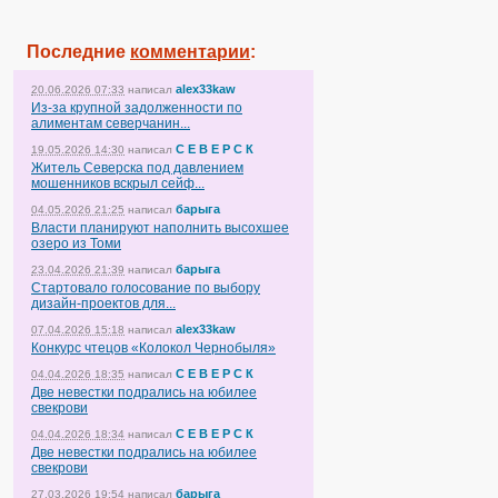
Последние
комментарии
:
alex33kaw
20.06.2026 07:33
написал
Из-за крупной задолженности по
алиментам северчанин...
С Е В Е Р С К
19.05.2026 14:30
написал
Житель Северска под давлением
мошенников вскрыл сейф...
барыга
04.05.2026 21:25
написал
Власти планируют наполнить высохшее
озеро из Томи
барыга
23.04.2026 21:39
написал
Стартовало голосование по выбору
дизайн-проектов для...
alex33kaw
07.04.2026 15:18
написал
Конкурс чтецов «Колокол Чернобыля»
С Е В Е Р С К
04.04.2026 18:35
написал
Две невестки подрались на юбилее
свекрови
С Е В Е Р С К
04.04.2026 18:34
написал
Две невестки подрались на юбилее
свекрови
барыга
27.03.2026 19:54
написал