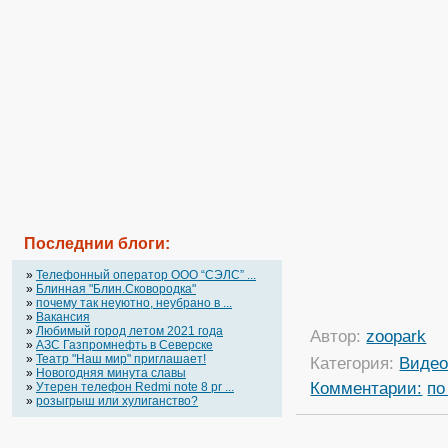
Последнии блоги:
»
Телефонный оператор OOO “СЭЛС” ...
»
Блинная "Блин.Сковородка"
»
почему так неуютно, неубрано в ...
»
Вакансия
»
Любимый город летом 2021 года
Автор:
zoopark
»
АЗС Газпромнефть в Северске
»
Театр "Наш мир" приглашает!
Категория:
Виде
»
Новогодняя минута славы
Комментарии:
по
»
Утерен телефон Redmi note 8 pr ...
»
розыгрыш или хулиганство?