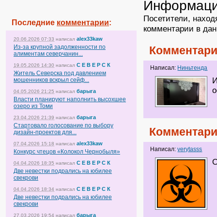
Информац
Посетители, наход
Последние
комментарии
:
комментарии в дан
alex33kaw
20.06.2026 07:33
написал
Из-за крупной задолженности по
Комментари
алиментам северчанин...
С Е В Е Р С К
19.05.2026 14:30
написал
Написал:
Ниньтенда
Житель Северска под давлением
И
мошенников вскрыл сейф...
о
барыга
04.05.2026 21:25
написал
Власти планируют наполнить высохшее
озеро из Томи
барыга
23.04.2026 21:39
написал
Стартовало голосование по выбору
Комментари
дизайн-проектов для...
alex33kaw
07.04.2026 15:18
написал
Написал:
verytasss
Конкурс чтецов «Колокол Чернобыля»
О
С Е В Е Р С К
04.04.2026 18:35
написал
Две невестки подрались на юбилее
свекрови
С Е В Е Р С К
04.04.2026 18:34
написал
Две невестки подрались на юбилее
свекрови
барыга
27.03.2026 19:54
написал