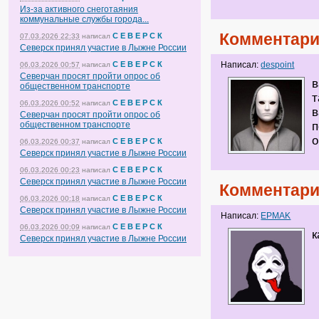
Из-за активного снеготаяния
коммунальные службы города...
Комментари
С Е В Е Р С К
07.03.2026 22:33
написал
Северск принял участие в Лыжне России
С Е В Е Р С К
Написал:
despoint
06.03.2026 00:57
написал
Северчан просят пройти опрос об
в
общественном транспорте
т
С Е В Е Р С К
06.03.2026 00:52
написал
в
Северчан просят пройти опрос об
общественном транспорте
п
о
С Е В Е Р С К
06.03.2026 00:37
написал
Северск принял участие в Лыжне России
С Е В Е Р С К
06.03.2026 00:23
написал
Северск принял участие в Лыжне России
Комментари
С Е В Е Р С К
06.03.2026 00:18
написал
Северск принял участие в Лыжне России
Написал:
EPMAK
С Е В Е Р С К
06.03.2026 00:09
написал
к
Северск принял участие в Лыжне России