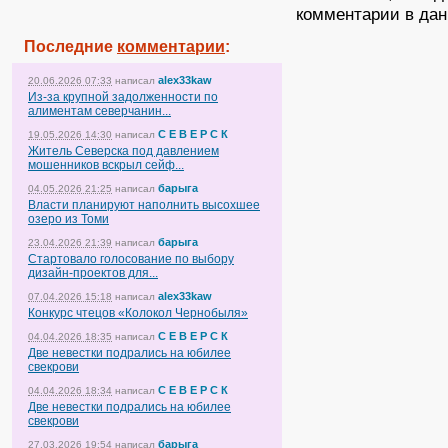
комментарии в дан
Последние
комментарии
:
alex33kaw
20.06.2026 07:33
написал
Из-за крупной задолженности по
алиментам северчанин...
С Е В Е Р С К
19.05.2026 14:30
написал
Житель Северска под давлением
мошенников вскрыл сейф...
барыга
04.05.2026 21:25
написал
Власти планируют наполнить высохшее
озеро из Томи
барыга
23.04.2026 21:39
написал
Стартовало голосование по выбору
дизайн-проектов для...
alex33kaw
07.04.2026 15:18
написал
Конкурс чтецов «Колокол Чернобыля»
С Е В Е Р С К
04.04.2026 18:35
написал
Две невестки подрались на юбилее
свекрови
С Е В Е Р С К
04.04.2026 18:34
написал
Две невестки подрались на юбилее
свекрови
барыга
27.03.2026 19:54
написал