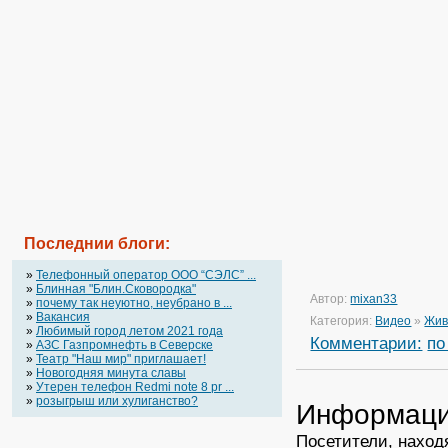
Последнии блоги:
»
Телефонный оператор OOO “СЭЛС” ...
»
Блинная "Блин.Сковородка"
Автор:
mixan33
»
почему так неуютно, неубрано в ...
»
Вакансия
Категория:
Видео
»
Жив
»
Любимый город летом 2021 года
Комментарии:
по
»
АЗС Газпромнефть в Северске
»
Театр "Наш мир" приглашает!
»
Новогодняя минута славы
»
Утерен телефон Redmi note 8 pr ...
»
розыгрыш или хулиганство?
Информац
Посетители, наход