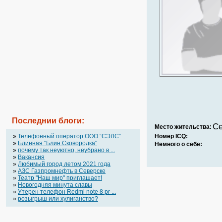
Последнии блоги:
Се
Место жительства:
»
Телефонный оператор OOO “СЭЛС” ...
Номер ICQ:
»
Блинная "Блин.Сковородка"
Немного о себе:
»
почему так неуютно, неубрано в ...
»
Вакансия
»
Любимый город летом 2021 года
»
АЗС Газпромнефть в Северске
»
Театр "Наш мир" приглашает!
»
Новогодняя минута славы
»
Утерен телефон Redmi note 8 pr ...
»
розыгрыш или хулиганство?