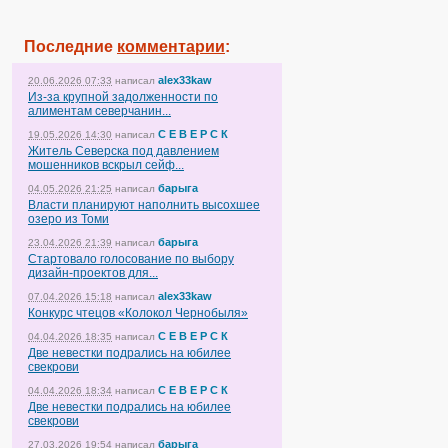
Последние
комментарии
:
alex33kaw
20.06.2026 07:33
написал
Из-за крупной задолженности по
алиментам северчанин...
С Е В Е Р С К
19.05.2026 14:30
написал
Житель Северска под давлением
мошенников вскрыл сейф...
барыга
04.05.2026 21:25
написал
Власти планируют наполнить высохшее
озеро из Томи
барыга
23.04.2026 21:39
написал
Стартовало голосование по выбору
дизайн-проектов для...
alex33kaw
07.04.2026 15:18
написал
Конкурс чтецов «Колокол Чернобыля»
С Е В Е Р С К
04.04.2026 18:35
написал
Две невестки подрались на юбилее
свекрови
С Е В Е Р С К
04.04.2026 18:34
написал
Две невестки подрались на юбилее
свекрови
барыга
27.03.2026 19:54
написал