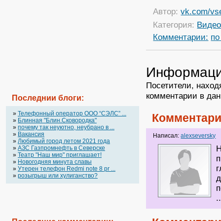
Автор:
vk.com/vs
Категория:
Виде
Комментарии:
по
Информац
Посетители, наход
комментарии в дан
Последнии блоги:
»
Телефонный оператор OOO “СЭЛС” ...
Комментари
»
Блинная "Блин.Сковородка"
»
почему так неуютно, неубрано в ...
»
Вакансия
Написал:
alexseversky
»
Любимый город летом 2021 года
Н
»
АЗС Газпромнефть в Северске
»
Театр "Наш мир" приглашает!
п
»
Новогодняя минута славы
г
»
Утерен телефон Redmi note 8 pr ...
»
розыгрыш или хулиганство?
д
п
.