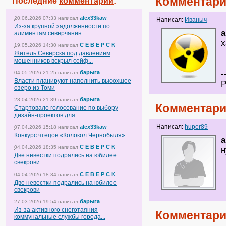
Комментари
Последние
комментарии
:
alex33kaw
20.06.2026 07:33
написал
Написал:
Иваныч
Из-за крупной задолженности по
a
алиментам северчанин...
х
С Е В Е Р С К
19.05.2026 14:30
написал
Житель Северска под давлением
мошенников вскрыл сейф...
-
барыга
04.05.2026 21:25
написал
Власти планируют наполнить высохшее
Р
озеро из Томи
барыга
23.04.2026 21:39
написал
Комментари
Стартовало голосование по выбору
дизайн-проектов для...
Написал:
huper89
alex33kaw
07.04.2026 15:18
написал
Конкурс чтецов «Колокол Чернобыля»
a
С Е В Е Р С К
04.04.2026 18:35
написал
н
Две невестки подрались на юбилее
свекрови
С Е В Е Р С К
04.04.2026 18:34
написал
Две невестки подрались на юбилее
свекрови
барыга
27.03.2026 19:54
написал
Из-за активного снеготаяния
Комментари
коммунальные службы города...