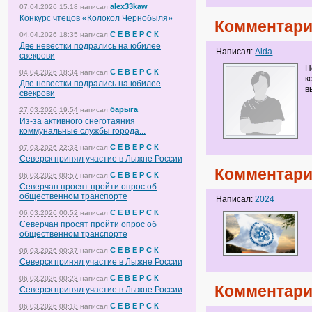
alex33kaw
07.04.2026 15:18
написал
Конкурс чтецов «Колокол Чернобыля»
Комментари
С Е В Е Р С К
04.04.2026 18:35
написал
Две невестки подрались на юбилее
Написал:
Aida
свекрови
П
С Е В Е Р С К
04.04.2026 18:34
написал
к
Две невестки подрались на юбилее
в
свекрови
барыга
27.03.2026 19:54
написал
Из-за активного снеготаяния
коммунальные службы города...
С Е В Е Р С К
07.03.2026 22:33
написал
Северск принял участие в Лыжне России
Комментари
С Е В Е Р С К
06.03.2026 00:57
написал
Северчан просят пройти опрос об
общественном транспорте
Написал:
2024
С Е В Е Р С К
06.03.2026 00:52
написал
Северчан просят пройти опрос об
общественном транспорте
С Е В Е Р С К
06.03.2026 00:37
написал
Северск принял участие в Лыжне России
С Е В Е Р С К
06.03.2026 00:23
написал
Комментари
Северск принял участие в Лыжне России
С Е В Е Р С К
06.03.2026 00:18
написал