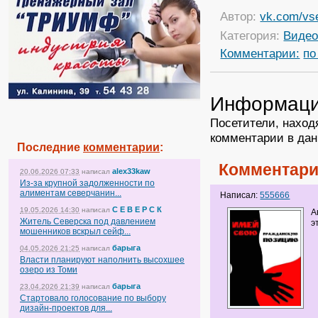
Автор:
vk.com/vs
Категория:
Виде
Комментарии:
по
Информац
Посетители, наход
комментарии в дан
Последние
комментарии
:
Комментари
alex33kaw
20.06.2026 07:33
написал
Из-за крупной задолженности по
алиментам северчанин...
Написал:
555666
С Е В Е Р С К
19.05.2026 14:30
написал
А
Житель Северска под давлением
э
мошенников вскрыл сейф...
барыга
04.05.2026 21:25
написал
Власти планируют наполнить высохшее
озеро из Томи
барыга
23.04.2026 21:39
написал
Стартовало голосование по выбору
дизайн-проектов для...