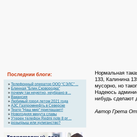
Нормальная така
Последнии блоги:
133, Калинина 13
»
Телефонный оператор OOO “СЭЛС” ...
мусорно, но тако
»
Блинная "Блин.Сковородка"
Надеюсь админис
»
почему так неуютно, неубрано в ...
»
Вакансия
нибудь сделают 
»
Любимый город летом 2021 года
»
АЗС Газпромнефть в Северске
»
Театр "Наш мир" приглашает!
Автор Грета От
»
Новогодняя минута славы
»
Утерен телефон Redmi note 8 pr ...
»
розыгрыш или хулиганство?