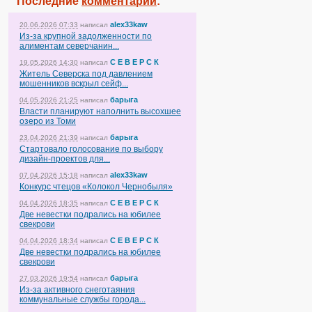
Последние
комментарии
:
alex33kaw
20.06.2026 07:33
написал
Из-за крупной задолженности по
алиментам северчанин...
С Е В Е Р С К
19.05.2026 14:30
написал
Житель Северска под давлением
мошенников вскрыл сейф...
барыга
04.05.2026 21:25
написал
Власти планируют наполнить высохшее
озеро из Томи
барыга
23.04.2026 21:39
написал
Стартовало голосование по выбору
дизайн-проектов для...
alex33kaw
07.04.2026 15:18
написал
Конкурс чтецов «Колокол Чернобыля»
С Е В Е Р С К
04.04.2026 18:35
написал
Две невестки подрались на юбилее
свекрови
С Е В Е Р С К
04.04.2026 18:34
написал
Две невестки подрались на юбилее
свекрови
барыга
27.03.2026 19:54
написал
Из-за активного снеготаяния
коммунальные службы города...