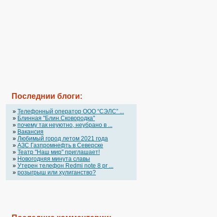
Последнии блоги:
»
Телефонный оператор OOO “СЭЛС” ...
»
Блинная "Блин.Сковородка"
»
почему так неуютно, неубрано в ...
»
Вакансия
»
Любимый город летом 2021 года
»
АЗС Газпромнефть в Северске
»
Театр "Наш мир" приглашает!
»
Новогодняя минута славы
»
Утерен телефон Redmi note 8 pr ...
»
розыгрыш или хулиганство?