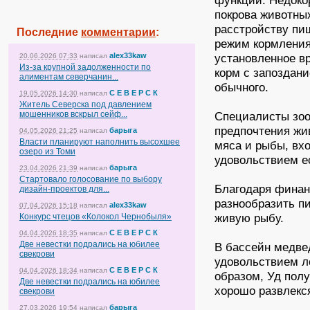
функции. Недоко
покрова животны
расстройству пи
Последние
комментарии
:
режим кормления
alex33kaw
установленное в
20.06.2026 07:33
написал
Из-за крупной задолженности по
корм с запоздани
алиментам северчанин...
обычного.
С Е В Е Р С К
19.05.2026 14:30
написал
Житель Северска под давлением
мошенников вскрыл сейф...
Специалисты зоо
предпочтения жив
барыга
04.05.2026 21:25
написал
Власти планируют наполнить высохшее
мяса и рыбы, вхо
озеро из Томи
удовольствием е
барыга
23.04.2026 21:39
написал
Стартовало голосование по выбору
Благодаря финан
дизайн-проектов для...
разнообразить пи
alex33kaw
07.04.2026 15:18
написал
живую рыбу.
Конкурс чтецов «Колокол Чернобыля»
С Е В Е Р С К
04.04.2026 18:35
написал
Две невестки подрались на юбилее
В бассейн медве
свекрови
удовольствием л
С Е В Е Р С К
04.04.2026 18:34
написал
образом, Уд полу
Две невестки подрались на юбилее
хорошо развлекс
свекрови
барыга
27.03.2026 19:54
написал