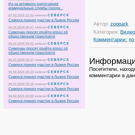
Из-за активного снеготаяния
коммунальные службы города...
С Е В Е Р С К
07.03.2026 22:33
написал
Северск принял участие в Лыжне России
Автор:
zoopark
С Е В Е Р С К
06.03.2026 00:57
написал
Категория:
Виде
Северчан просят пройти опрос об
общественном транспорте
Комментарии:
по
С Е В Е Р С К
06.03.2026 00:52
написал
Северчан просят пройти опрос об
общественном транспорте
Информац
С Е В Е Р С К
06.03.2026 00:37
написал
Северск принял участие в Лыжне России
Посетители, наход
С Е В Е Р С К
06.03.2026 00:23
написал
комментарии в дан
Северск принял участие в Лыжне России
С Е В Е Р С К
06.03.2026 00:18
написал
Северск принял участие в Лыжне России
С Е В Е Р С К
06.03.2026 00:09
написал
Северск принял участие в Лыжне России