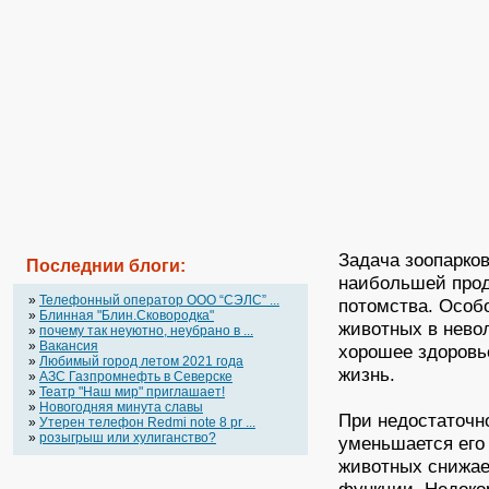
Задача зоопарко
Последнии блоги:
наибольшей прод
»
Телефонный оператор OOO “СЭЛС” ...
потомства. Особ
»
Блинная "Блин.Сковородка"
животных в нево
»
почему так неуютно, неубрано в ...
»
Вакансия
хорошее здоровь
»
Любимый город летом 2021 года
жизнь.
»
АЗС Газпромнефть в Северске
»
Театр "Наш мир" приглашает!
»
Новогодняя минута славы
При недостаточн
»
Утерен телефон Redmi note 8 pr ...
»
розыгрыш или хулиганство?
уменьшается его
животных снижае