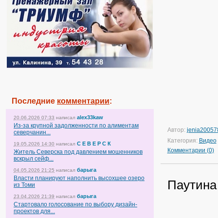
Последние
комментарии
:
alex33kaw
20.06.2026 07:33
написал
Из-за крупной задолженности по алиментам
Автор:
jenia20057
северчанин...
Категория:
Видео
С Е В Е Р С К
19.05.2026 14:30
написал
Комментарии (0)
Житель Северска под давлением мошенников
вскрыл сейф...
барыга
04.05.2026 21:25
написал
Власти планируют наполнить высохшее озеро
Паутина
из Томи
барыга
23.04.2026 21:39
написал
Стартовало голосование по выбору дизайн-
проектов для...