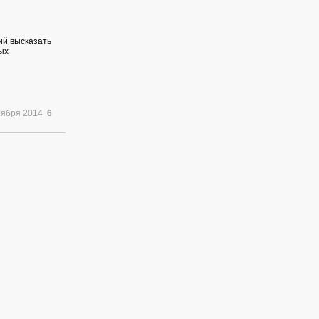
ий высказать
ых
тября 2014
6