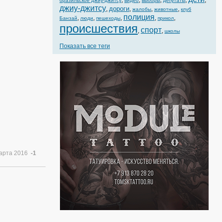
,
,
,
,
,
бразильское джиу-джитсу
видео
выборы
депутаты
джиу-джитсу
дороги
,
,
,
,
жалобы
животные
клуб
полиция
,
,
,
,
,
Банзай
люди
пешеходы
прикол
происшествия
спорт
,
,
школы
Показать все теги
марта 2016
-1