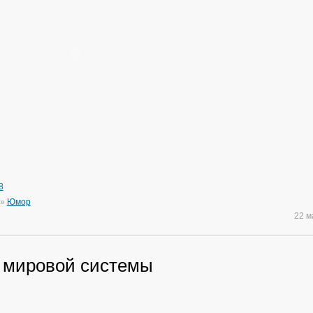
8
»
Юмор
22 
 мировой системы