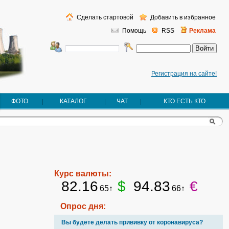
Сделать стартовой
Добавить в избранное
Помощь
RSS
Реклама
Регистрация на сайте!
ФОТО
КАТАЛОГ
ЧАТ
КТО ЕСТЬ КТО
Курс валюты:
82.16
$
94.83
€
65↑
66↑
Опрос дня:
Вы будете делать прививку от коронавируса?