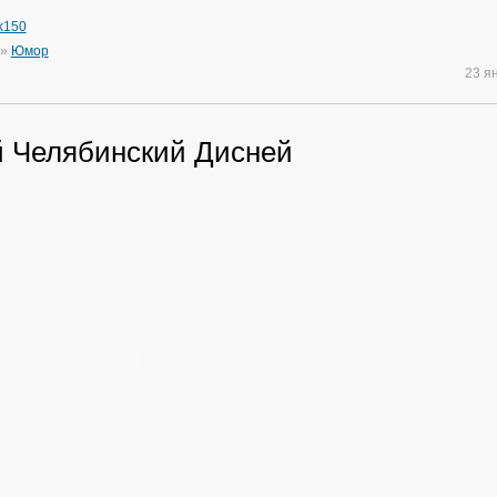
ik150
»
Юмор
23 я
 Челябинский Дисней