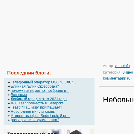
Автор:
videoinfo
Последнии блоги:
Категория:
Видео
Комментарии (0)
»
Телефонный оператор OOO “СЭЛС” ...
»
Блинная "Блин.Сковородка"
»
почему так неуютно, неубрано в ...
»
Вакансия
Небольш
»
Любимый город летом 2021 года
»
АЗС Газпромнефть в Северске
»
Театр "Наш мир" приглашает!
»
Новогодняя минута славы
»
Утерен телефон Redmi note 8 pr ...
»
розыгрыш или хулиганство?