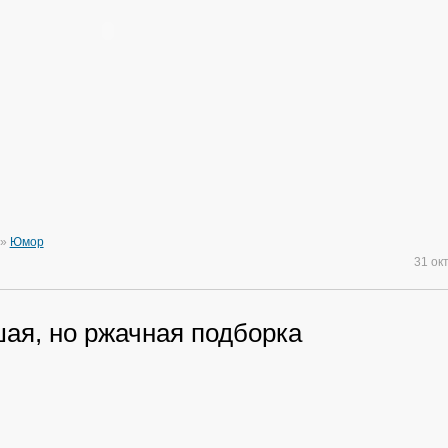
»
Юмор
31 ок
ая, но ржачная подборка