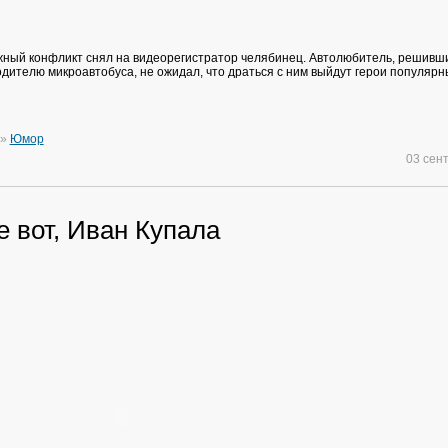
ый конфликт снял на видеорегистратор челябинец. Автолюбитель, решивш
одителю микроавтобуса, не ожидал, что драться с ним выйдут герои популярн
»
Юмор
03 сен
е вот, Иван Купала