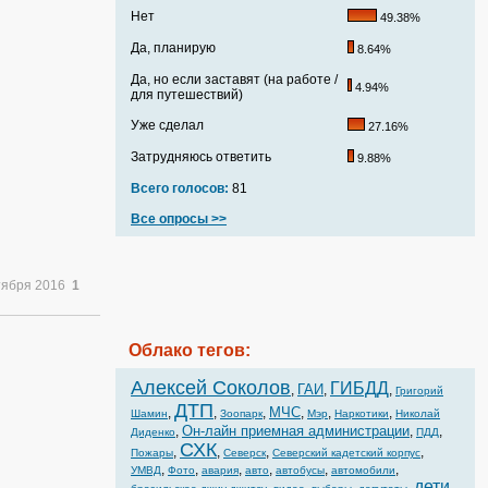
Нет
49.38%
Да, планирую
8.64%
Да, но если заставят (на работе /
4.94%
для путешествий)
Уже сделал
27.16%
Затрудняюсь ответить
9.88%
Всего голосов:
81
Все опросы >>
тября 2016
1
Облако тегов:
Алексей Соколов
ГИБДД
ГАИ
,
,
,
Григорий
ДТП
МЧС
,
,
,
,
,
,
Шамин
Зоопарк
Мэр
Наркотики
Николай
Он-лайн приемная администрации
,
,
,
Диденко
ПДД
СХК
,
,
,
,
Пожары
Северск
Северский кадетский корпус
,
,
,
,
,
,
УМВД
Фото
авария
авто
автобусы
автомобили
дети