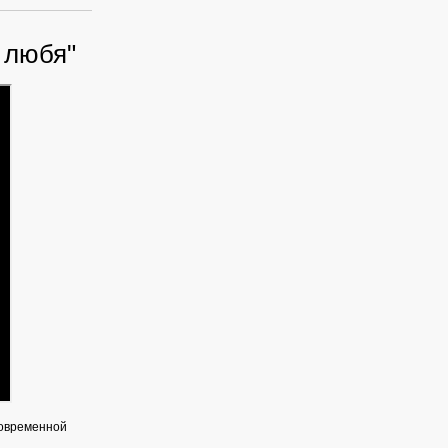
 любя"
современной