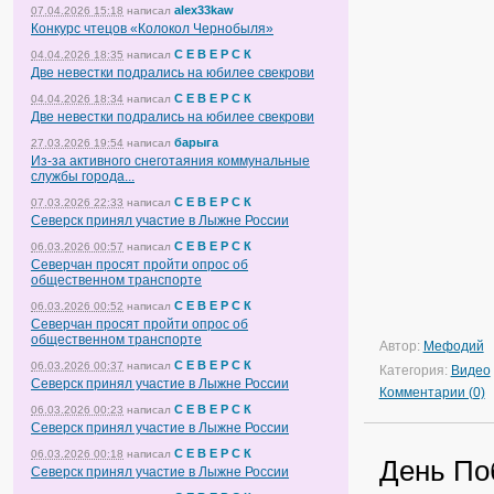
alex33kaw
07.04.2026 15:18
написал
Конкурс чтецов «Колокол Чернобыля»
С Е В Е Р С К
04.04.2026 18:35
написал
Две невестки подрались на юбилее свекрови
С Е В Е Р С К
04.04.2026 18:34
написал
Две невестки подрались на юбилее свекрови
барыга
27.03.2026 19:54
написал
Из-за активного снеготаяния коммунальные
службы города...
С Е В Е Р С К
07.03.2026 22:33
написал
Северск принял участие в Лыжне России
С Е В Е Р С К
06.03.2026 00:57
написал
Северчан просят пройти опрос об
общественном транспорте
С Е В Е Р С К
06.03.2026 00:52
написал
Северчан просят пройти опрос об
общественном транспорте
Автор:
Мефодий
С Е В Е Р С К
06.03.2026 00:37
написал
Категория:
Видео
Северск принял участие в Лыжне России
Комментарии (0)
С Е В Е Р С К
06.03.2026 00:23
написал
Северск принял участие в Лыжне России
С Е В Е Р С К
06.03.2026 00:18
написал
День Поб
Северск принял участие в Лыжне России