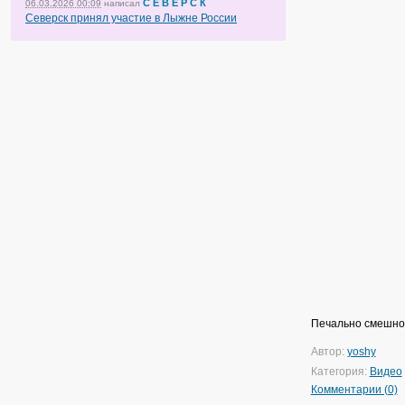
С Е В Е Р С К
06.03.2026 00:09
написал
Северск принял участие в Лыжне России
Печально смешно
Автор:
yoshy
Категория:
Видео
Комментарии (0)