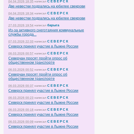
С Е В Е Р С К
04.04.2026 18:35
написал
Две невестки подрались на юбилее свекрови
С Е В Е Р С К
04.04.2026 18:34
написал
Две невестки подрались на юбилее свекрови
барыга
27.03.2026 19:54
написал
Из-за активного снеготаяния коммунальные
службы города...
С Е В Е Р С К
07.03.2026 22:33
написал
Северск принял участие в Лыжне России
С Е В Е Р С К
06.03.2026 00:57
написал
Северчан просят пройти опрос об
общественном транспорте
С Е В Е Р С К
06.03.2026 00:52
написал
Северчан просят пройти опрос об
общественном транспорте
С Е В Е Р С К
06.03.2026 00:37
написал
Северск принял участие в Лыжне России
С Е В Е Р С К
06.03.2026 00:23
написал
Северск принял участие в Лыжне России
С Е В Е Р С К
06.03.2026 00:18
написал
Северск принял участие в Лыжне России
С Е В Е Р С К
06.03.2026 00:09
написал
Северск принял участие в Лыжне России