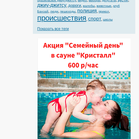
,
,
,
,
,
бразильское джиу-джитсу
видео
выборы
депутаты
джиу-джитсу
дороги
,
,
,
,
жалобы
животные
клуб
полиция
,
,
,
,
,
Банзай
люди
пешеходы
прикол
происшествия
спорт
,
,
школы
Показать все теги