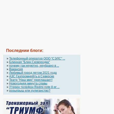
Последнии блоги:
»
Телефонный оператор OOO “СЭЛС” ...
»
Блинная "Блин.Сковородка"
»
почему так неуютно, неубрано в ...
»
Вакансия
»
Любимый город летом 2021 года
»
АЗС Газпромнефть в Северске
»
Театр "Наш мир" приглашает!
»
Новогодняя минута славы
»
Утерен телефон Redmi note 8 pr ...
»
розыгрыш или хулиганство?