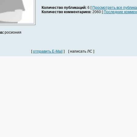
Количество публикаций:
6 [
Просмотреть все публик
Количество комментариев:
2060 [
Последние коммен
а:
росиония
[
отправить E-Mail
] [ написать ЛС ]