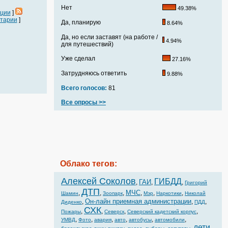
Нет
49.38%
ации
]
тарии
]
Да, планирую
8.64%
Да, но если заставят (на работе /
4.94%
для путешествий)
Уже сделал
27.16%
Затрудняюсь ответить
9.88%
Всего голосов:
81
Все опросы >>
Облако тегов:
Алексей Соколов
ГИБДД
ГАИ
,
,
,
Григорий
ДТП
МЧС
,
,
,
,
,
,
Шамин
Зоопарк
Мэр
Наркотики
Николай
Он-лайн приемная администрации
,
,
,
Диденко
ПДД
СХК
,
,
,
,
Пожары
Северск
Северский кадетский корпус
,
,
,
,
,
,
УМВД
Фото
авария
авто
автобусы
автомобили
дети