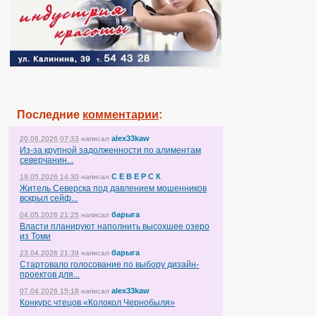
Последние
комментарии
:
alex33kaw
20.06.2026 07:33
написал
Из-за крупной задолженности по алиментам
северчанин...
С Е В Е Р С К
19.05.2026 14:30
написал
Житель Северска под давлением мошенников
вскрыл сейф...
барыга
04.05.2026 21:25
написал
Власти планируют наполнить высохшее озеро
из Томи
барыга
23.04.2026 21:39
написал
Стартовало голосование по выбору дизайн-
проектов для...
alex33kaw
07.04.2026 15:18
написал
Конкурс чтецов «Колокол Чернобыля»