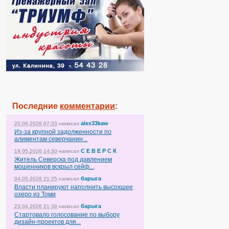
Последние
комментарии
:
alex33kaw
20.06.2026 07:33
написал
Из-за крупной задолженности по
алиментам северчанин...
С Е В Е Р С К
19.05.2026 14:30
написал
Житель Северска под давлением
мошенников вскрыл сейф...
барыга
04.05.2026 21:25
написал
Власти планируют наполнить высохшее
озеро из Томи
барыга
23.04.2026 21:39
написал
Стартовало голосование по выбору
дизайн-проектов для...