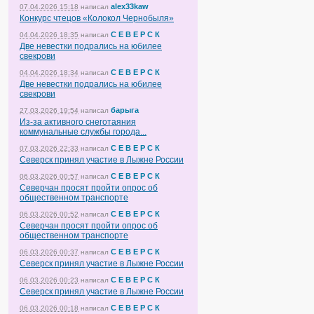
alex33kaw
07.04.2026 15:18
написал
Конкурс чтецов «Колокол Чернобыля»
С Е В Е Р С К
04.04.2026 18:35
написал
Две невестки подрались на юбилее
свекрови
С Е В Е Р С К
04.04.2026 18:34
написал
Две невестки подрались на юбилее
свекрови
барыга
27.03.2026 19:54
написал
Из-за активного снеготаяния
коммунальные службы города...
С Е В Е Р С К
07.03.2026 22:33
написал
Северск принял участие в Лыжне России
С Е В Е Р С К
06.03.2026 00:57
написал
Северчан просят пройти опрос об
общественном транспорте
С Е В Е Р С К
06.03.2026 00:52
написал
Северчан просят пройти опрос об
общественном транспорте
С Е В Е Р С К
06.03.2026 00:37
написал
Северск принял участие в Лыжне России
С Е В Е Р С К
06.03.2026 00:23
написал
Северск принял участие в Лыжне России
С Е В Е Р С К
06.03.2026 00:18
написал