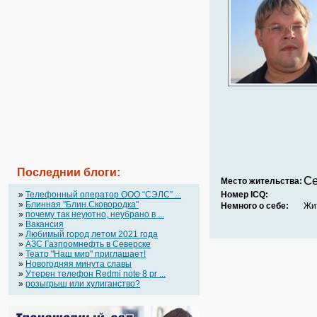
Последнии блоги:
Се
Место жительства:
»
Телефонный оператор OOO “СЭЛС” ...
Номер ICQ:
»
Блинная "Блин.Сковородка"
Немного о себе:
Жит
»
почему так неуютно, неубрано в ...
»
Вакансия
»
Любимый город летом 2021 года
»
АЗС Газпромнефть в Северске
»
Театр "Наш мир" приглашает!
»
Новогодняя минута славы
»
Утерен телефон Redmi note 8 pr ...
»
розыгрыш или хулиганство?