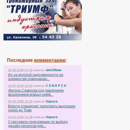
Последние
комментарии
:
alex33kaw
20.06.2026 07:33
написал
Из-за крупной задолженности по
алиментам северчанин...
С Е В Е Р С К
19.05.2026 14:30
написал
Житель Северска под давлением
мошенников вскрыл сейф...
барыга
04.05.2026 21:25
написал
Власти планируют наполнить высохшее
озеро из Томи
барыга
23.04.2026 21:39
написал
Стартовало голосование по выбору
дизайн-проектов для...