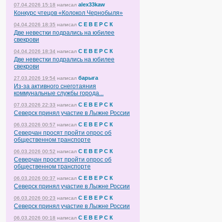
alex33kaw
07.04.2026 15:18
написал
Конкурс чтецов «Колокол Чернобыля»
С Е В Е Р С К
04.04.2026 18:35
написал
Две невестки подрались на юбилее
свекрови
С Е В Е Р С К
04.04.2026 18:34
написал
Две невестки подрались на юбилее
свекрови
барыга
27.03.2026 19:54
написал
Из-за активного снеготаяния
коммунальные службы города...
С Е В Е Р С К
07.03.2026 22:33
написал
Северск принял участие в Лыжне России
С Е В Е Р С К
06.03.2026 00:57
написал
Северчан просят пройти опрос об
общественном транспорте
С Е В Е Р С К
06.03.2026 00:52
написал
Северчан просят пройти опрос об
общественном транспорте
С Е В Е Р С К
06.03.2026 00:37
написал
Северск принял участие в Лыжне России
С Е В Е Р С К
06.03.2026 00:23
написал
Северск принял участие в Лыжне России
С Е В Е Р С К
06.03.2026 00:18
написал