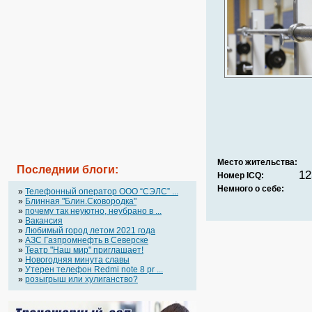
Место жительства:
Последнии блоги:
12
Номер ICQ:
Немного о себе:
»
Телефонный оператор OOO “СЭЛС” ...
»
Блинная "Блин.Сковородка"
»
почему так неуютно, неубрано в ...
»
Вакансия
»
Любимый город летом 2021 года
»
АЗС Газпромнефть в Северске
»
Театр "Наш мир" приглашает!
»
Новогодняя минута славы
»
Утерен телефон Redmi note 8 pr ...
»
розыгрыш или хулиганство?